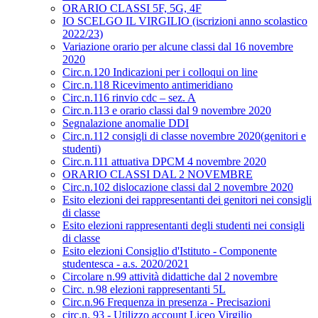
ORARIO CLASSI 5F, 5G, 4F
IO SCELGO IL VIRGILIO (iscrizioni anno scolastico
2022/23)
Variazione orario per alcune classi dal 16 novembre
2020
Circ.n.120 Indicazioni per i colloqui on line
Circ.n.118 Ricevimento antimeridiano
Circ.n.116 rinvio cdc – sez. A
Circ.n.113 e orario classi dal 9 novembre 2020
Segnalazione anomalie DDI
Circ.n.112 consigli di classe novembre 2020(genitori e
studenti)
Circ.n.111 attuativa DPCM 4 novembre 2020
ORARIO CLASSI DAL 2 NOVEMBRE
Circ.n.102 dislocazione classi dal 2 novembre 2020
Esito elezioni dei rappresentanti dei genitori nei consigli
di classe
Esito elezioni rappresentanti degli studenti nei consigli
di classe
Esito elezioni Consiglio d'Istituto - Componente
studentesca - a.s. 2020/2021
Circolare n.99 attività didattiche dal 2 novembre
Circ. n.98 elezioni rappresentanti 5L
Circ.n.96 Frequenza in presenza - Precisazioni
circ.n. 93 - Utilizzo account Liceo Virgilio