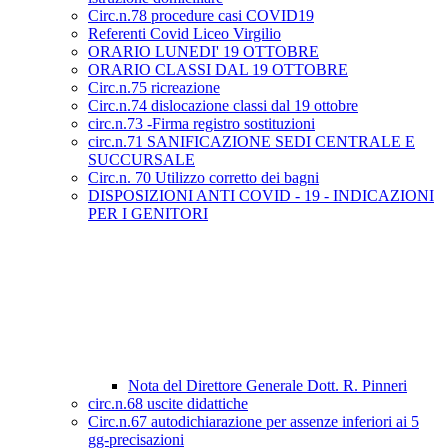
Circ.n.78 procedure casi COVID19
Referenti Covid Liceo Virgilio
ORARIO LUNEDI' 19 OTTOBRE
ORARIO CLASSI DAL 19 OTTOBRE
Circ.n.75 ricreazione
Circ.n.74 dislocazione classi dal 19 ottobre
circ.n.73 -Firma registro sostituzioni
circ.n.71 SANIFICAZIONE SEDI CENTRALE E
SUCCURSALE
Circ.n. 70 Utilizzo corretto dei bagni
DISPOSIZIONI ANTI COVID - 19 - INDICAZIONI
PER I GENITORI
Nota del Direttore Generale Dott. R. Pinneri
circ.n.68 uscite didattiche
Circ.n.67 autodichiarazione per assenze inferiori ai 5
gg-precisazioni