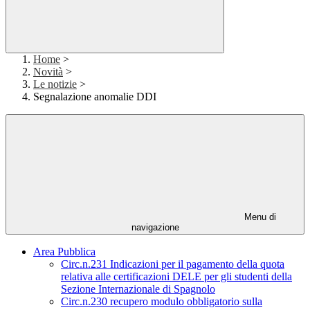
Home
>
Novità
>
Le notizie
>
Segnalazione anomalie DDI
Menu di
navigazione
Area Pubblica
Circ.n.231 Indicazioni per il pagamento della quota
relativa alle certificazioni DELE per gli studenti della
Sezione Internazionale di Spagnolo
Circ.n.230 recupero modulo obbligatorio sulla