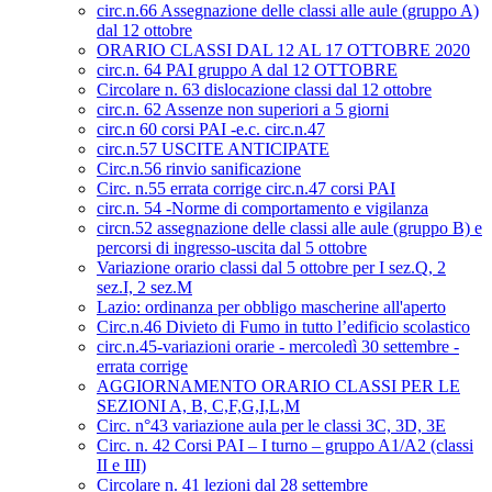
circ.n.66 Assegnazione delle classi alle aule (gruppo A)
dal 12 ottobre
ORARIO CLASSI DAL 12 AL 17 OTTOBRE 2020
circ.n. 64 PAI gruppo A dal 12 OTTOBRE
Circolare n. 63 dislocazione classi dal 12 ottobre
circ.n. 62 Assenze non superiori a 5 giorni
circ.n 60 corsi PAI -e.c. circ.n.47
circ.n.57 USCITE ANTICIPATE
Circ.n.56 rinvio sanificazione
Circ. n.55 errata corrige circ.n.47 corsi PAI
circ.n. 54 -Norme di comportamento e vigilanza
circn.52 assegnazione delle classi alle aule (gruppo B) e
percorsi di ingresso-uscita dal 5 ottobre
Variazione orario classi dal 5 ottobre per I sez.Q, 2
sez.I, 2 sez.M
Lazio: ordinanza per obbligo mascherine all'aperto
Circ.n.46 Divieto di Fumo in tutto l’edificio scolastico
circ.n.45-variazioni orarie - mercoledì 30 settembre -
errata corrige
AGGIORNAMENTO ORARIO CLASSI PER LE
SEZIONI A, B, C,F,G,I,L,M
Circ. n°43 variazione aula per le classi 3C, 3D, 3E
Circ. n. 42 Corsi PAI – I turno – gruppo A1/A2 (classi
II e III)
Circolare n. 41 lezioni dal 28 settembre