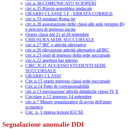
circ.n.38-COMUNICATO SCIOPERI
circ.n.35 Rinvio assemblea sindacale
ORARIO CLASSE 5 F - ERRATA CORRIGE
circ.n.33 seminari Roma tre
circ.n.28 assegnazione delle classi alle aule (gruppo B)
e percorsi di ingresso-uscita
Orario classi dal 21 al 26 settembre
CHIUSURA SEDE SUCCURSALE
circ.n.27 IRC e attività alternative
circ.n.26 rilevazione attività alternative all'IRC
circ.n.23 orari di ingresso della sede succursale
circ.n.22 apertura bar interno
CIRC.N.21 ACCESSO STUDENTI SEDE
SUCCURSALE
ORARIO CLASSI
Circ.n.15 orario ingresso classi sede succursale
Circ.n.14 Patto di corresponsabilità
circ.n.13 precisazione attività didattiche classe IV E
Circolare n.12 ingresso 14 settembre
circ.n.7 Misure organizzative di avvio dell'anno
scolastico
Circ. n. 1 ripresa lezioni IGCSE
Segnalazione anomalie DDI