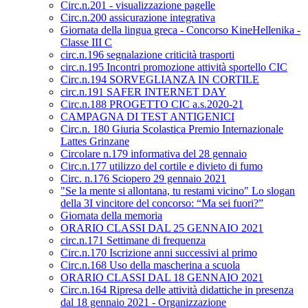
Circ.n.201 - visualizzazione pagelle
Circ.n.200 assicurazione integrativa
Giornata della lingua greca - Concorso KineHellenika -
Classe III C
circ.n.196 segnalazione criticità trasporti
circ.n.195 Incontri promozione attività sportello CIC
Circ.n.194 SORVEGLIANZA IN CORTILE
circ.n.191 SAFER INTERNET DAY
Circ.n.188 PROGETTO CIC a.s.2020-21
CAMPAGNA DI TEST ANTIGENICI
Circ.n. 180 Giuria Scolastica Premio Internazionale
Lattes Grinzane
Circolare n.179 informativa del 28 gennaio
Circ.n.177 utilizzo del cortile e divieto di fumo
Circ. n.176 Sciopero 29 gennaio 2021
"Se la mente si allontana, tu restami vicino" Lo slogan
della 3I vincitore del concorso: “Ma sei fuori?”
Giornata della memoria
ORARIO CLASSI DAL 25 GENNAIO 2021
circ.n.171 Settimane di frequenza
Circ.n.170 Iscrizione anni successivi al primo
Circ.n.168 Uso della mascherina a scuola
ORARIO CLASSI DAL 18 GENNAIO 2021
Circ.n.164 Ripresa delle attività didattiche in presenza
dal 18 gennaio 2021 - Organizzazione