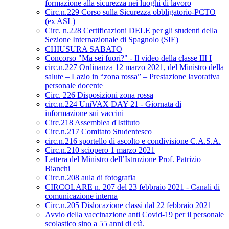
formazione alla sicurezza nei luoghi di lavoro
Circ.n.229 Corso sulla Sicurezza obbligatorio-PCTO
(ex ASL)
Circ. n.228 Certificazioni DELE per gli studenti della
Sezione Internazionale di Spagnolo (SIE)
CHIUSURA SABATO
Concorso "Ma sei fuori?" - Il video della classe III I
circ.n.227 Ordinanza 12 marzo 2021, del Ministro della
salute – Lazio in “zona rossa” – Prestazione lavorativa
personale docente
Circ. 226 Disposizioni zona rossa
circ.n.224 UniVAX DAY 21 - Giornata di
informazione sui vaccini
Circ.218 Assemblea d'Istituto
Circ.n.217 Comitato Studentesco
circ.n.216 sportello di ascolto e condivisione C.A.S.A.
Circ.n.210 sciopero 1 marzo 2021
Lettera del Ministro dell’Istruzione Prof. Patrizio
Bianchi
Circ.n.208 aula di fotografia
CIRCOLARE n. 207 del 23 febbraio 2021 - Canali di
comunicazione interna
Circ.n.205 Dislocazione classi dal 22 febbraio 2021
Avvio della vaccinazione anti Covid-19 per il personale
scolastico sino a 55 anni di età.