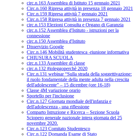
circ.n.163 Assemblea di Istituto 15 gennaio 2021
Circ.n.160 Ripresa attività in presenza 18 gennaio 2021
Circ.n.159 Ripresa attività 7 gennaio 2021
Circ.n.158 Ripresa attività in presenza 7 gennaio 2021
circ.n.153 Elezioni Consulta e Organo di Garanzia
circ.n.152 Assemblea d'Istituto - istruzioni per la
connessione
circ.n.150 Assemblea d'Istituto
Disservizio Google
Circ.n.146 Mobilità studentesca -riunione informativa
CHIUSURA SCUOLA
circ.n.133 Assemblee di classe
circ.n.132 #ioleggoperchè 2020
Circ.n.131 webinar “Sulla strada della soggettivazione:
il ruolo fondamentale della mente adulta nella crescita
dell'adolescente” – 15 dicembre (ore 16-18)
Classe 4M variazione orario
Sportello per l'inclusione
Circ.n.127 Giornata mondiale dell'infanzia e
dell'adolescenza - una riflessione
Comparto Istruzione e Ricerca – Sezione Scuola
Sciopero generale nazionale intera giornata del 25
novembre 2020.
Circ.n.123 Comitato Studentesco
Circ.n.122 Domanda Esame di Stato