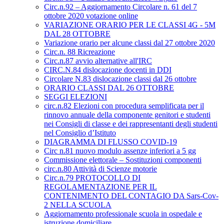
Circ.n.92 – Aggiornamento Circolare n. 61 del 7
ottobre 2020 votazione online
VARIAZIONE ORARIO PER LE CLASSI 4G - 5M
DAL 28 OTTOBRE
Variazione orario per alcune classi dal 27 ottobre 2020
Circ.n. 88 Ricreazione
Circ.n.87 avvio alternative all'IRC
CIRC.N.84 dislocazione docenti in DDI
Circolare N.83 dislocazione classi dal 26 ottobre
ORARIO CLASSI DAL 26 OTTOBRE
SEGGI ELEZIONI
circ.n.82 Elezioni con procedura semplificata per il
rinnovo annuale della componente genitori e studenti
nei Consigli di classe e dei rappresentanti degli studenti
nel Consiglio d’Istituto
DIAGRAMMA DI FLUSSO COVID-19
Circ n.81 nuovo modulo assenze inferiori a 5 gg
Commissione elettorale – Sostituzioni componenti
circ.n.80 Attività di Scienze motorie
Circ.n.79 PROTOCOLLO DI
REGOLAMENTAZIONE PER IL
CONTENIMENTO DEL CONTAGIO DA Sars-Cov-
2 NELLA SCUOLA
Aggiornamento professionale scuola in ospedale e
istruzione domiciliare