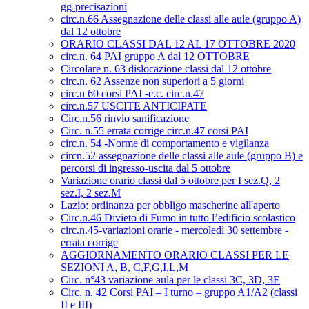
gg-precisazioni
circ.n.66 Assegnazione delle classi alle aule (gruppo A)
dal 12 ottobre
ORARIO CLASSI DAL 12 AL 17 OTTOBRE 2020
circ.n. 64 PAI gruppo A dal 12 OTTOBRE
Circolare n. 63 dislocazione classi dal 12 ottobre
circ.n. 62 Assenze non superiori a 5 giorni
circ.n 60 corsi PAI -e.c. circ.n.47
circ.n.57 USCITE ANTICIPATE
Circ.n.56 rinvio sanificazione
Circ. n.55 errata corrige circ.n.47 corsi PAI
circ.n. 54 -Norme di comportamento e vigilanza
circn.52 assegnazione delle classi alle aule (gruppo B) e
percorsi di ingresso-uscita dal 5 ottobre
Variazione orario classi dal 5 ottobre per I sez.Q, 2
sez.I, 2 sez.M
Lazio: ordinanza per obbligo mascherine all'aperto
Circ.n.46 Divieto di Fumo in tutto l’edificio scolastico
circ.n.45-variazioni orarie - mercoledì 30 settembre -
errata corrige
AGGIORNAMENTO ORARIO CLASSI PER LE
SEZIONI A, B, C,F,G,I,L,M
Circ. n°43 variazione aula per le classi 3C, 3D, 3E
Circ. n. 42 Corsi PAI – I turno – gruppo A1/A2 (classi
II e III)