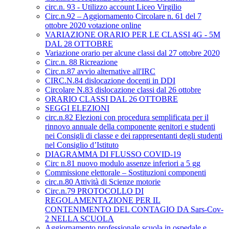
circ.n. 93 - Utilizzo account Liceo Virgilio
Circ.n.92 – Aggiornamento Circolare n. 61 del 7
ottobre 2020 votazione online
VARIAZIONE ORARIO PER LE CLASSI 4G - 5M
DAL 28 OTTOBRE
Variazione orario per alcune classi dal 27 ottobre 2020
Circ.n. 88 Ricreazione
Circ.n.87 avvio alternative all'IRC
CIRC.N.84 dislocazione docenti in DDI
Circolare N.83 dislocazione classi dal 26 ottobre
ORARIO CLASSI DAL 26 OTTOBRE
SEGGI ELEZIONI
circ.n.82 Elezioni con procedura semplificata per il
rinnovo annuale della componente genitori e studenti
nei Consigli di classe e dei rappresentanti degli studenti
nel Consiglio d’Istituto
DIAGRAMMA DI FLUSSO COVID-19
Circ n.81 nuovo modulo assenze inferiori a 5 gg
Commissione elettorale – Sostituzioni componenti
circ.n.80 Attività di Scienze motorie
Circ.n.79 PROTOCOLLO DI
REGOLAMENTAZIONE PER IL
CONTENIMENTO DEL CONTAGIO DA Sars-Cov-
2 NELLA SCUOLA
Aggiornamento professionale scuola in ospedale e