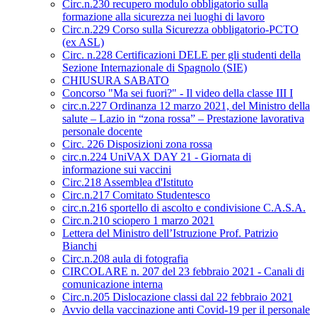
Circ.n.230 recupero modulo obbligatorio sulla
formazione alla sicurezza nei luoghi di lavoro
Circ.n.229 Corso sulla Sicurezza obbligatorio-PCTO
(ex ASL)
Circ. n.228 Certificazioni DELE per gli studenti della
Sezione Internazionale di Spagnolo (SIE)
CHIUSURA SABATO
Concorso "Ma sei fuori?" - Il video della classe III I
circ.n.227 Ordinanza 12 marzo 2021, del Ministro della
salute – Lazio in “zona rossa” – Prestazione lavorativa
personale docente
Circ. 226 Disposizioni zona rossa
circ.n.224 UniVAX DAY 21 - Giornata di
informazione sui vaccini
Circ.218 Assemblea d'Istituto
Circ.n.217 Comitato Studentesco
circ.n.216 sportello di ascolto e condivisione C.A.S.A.
Circ.n.210 sciopero 1 marzo 2021
Lettera del Ministro dell’Istruzione Prof. Patrizio
Bianchi
Circ.n.208 aula di fotografia
CIRCOLARE n. 207 del 23 febbraio 2021 - Canali di
comunicazione interna
Circ.n.205 Dislocazione classi dal 22 febbraio 2021
Avvio della vaccinazione anti Covid-19 per il personale