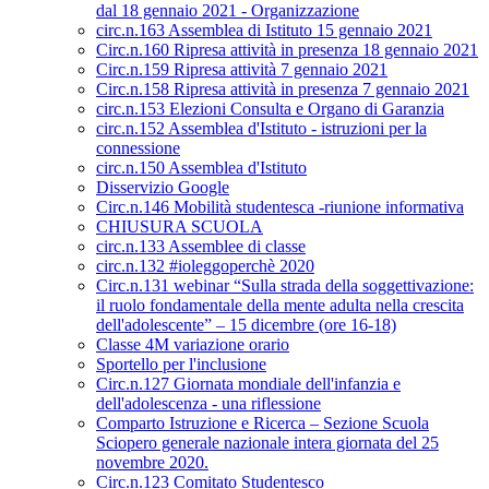
dal 18 gennaio 2021 - Organizzazione
circ.n.163 Assemblea di Istituto 15 gennaio 2021
Circ.n.160 Ripresa attività in presenza 18 gennaio 2021
Circ.n.159 Ripresa attività 7 gennaio 2021
Circ.n.158 Ripresa attività in presenza 7 gennaio 2021
circ.n.153 Elezioni Consulta e Organo di Garanzia
circ.n.152 Assemblea d'Istituto - istruzioni per la
connessione
circ.n.150 Assemblea d'Istituto
Disservizio Google
Circ.n.146 Mobilità studentesca -riunione informativa
CHIUSURA SCUOLA
circ.n.133 Assemblee di classe
circ.n.132 #ioleggoperchè 2020
Circ.n.131 webinar “Sulla strada della soggettivazione:
il ruolo fondamentale della mente adulta nella crescita
dell'adolescente” – 15 dicembre (ore 16-18)
Classe 4M variazione orario
Sportello per l'inclusione
Circ.n.127 Giornata mondiale dell'infanzia e
dell'adolescenza - una riflessione
Comparto Istruzione e Ricerca – Sezione Scuola
Sciopero generale nazionale intera giornata del 25
novembre 2020.
Circ.n.123 Comitato Studentesco