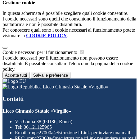
Gestione cookie
In questa schermata è possibile scegliere quali cookie consentire.
I cookie necessari sono quelli che consentono il funzionamento della
piattaforma e non è possibile disabilitarli.
Per conoscere quali sono i cookie necessari al funzionamento potete
visionare la
COOKIE POLICY
.
Cookie necessari per il funzionamento
I cookie necessari per il funzionamento non possono essere
disabilitati. È possibile consultare l'elenco nella pagina della cookie
policy.
Accetta tutti
Salva le preferenze
Liceo Ginnasio Statale «Virgilio»
Contatti
Liceo Ginnasio Statale «Virgilio»
Via Giulia 38 (00186, Roma)
Tel:
06.121125965
Email:
rmpc27000a@istruzione.it
Link per inviare una mail
PEC:
rmpc27000a@pec.istruzione.it
Link per inviare una mail