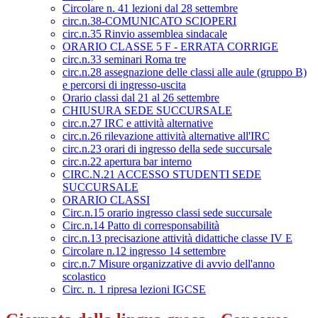
Circolare n. 41 lezioni dal 28 settembre
circ.n.38-COMUNICATO SCIOPERI
circ.n.35 Rinvio assemblea sindacale
ORARIO CLASSE 5 F - ERRATA CORRIGE
circ.n.33 seminari Roma tre
circ.n.28 assegnazione delle classi alle aule (gruppo B)
e percorsi di ingresso-uscita
Orario classi dal 21 al 26 settembre
CHIUSURA SEDE SUCCURSALE
circ.n.27 IRC e attività alternative
circ.n.26 rilevazione attività alternative all'IRC
circ.n.23 orari di ingresso della sede succursale
circ.n.22 apertura bar interno
CIRC.N.21 ACCESSO STUDENTI SEDE
SUCCURSALE
ORARIO CLASSI
Circ.n.15 orario ingresso classi sede succursale
Circ.n.14 Patto di corresponsabilità
circ.n.13 precisazione attività didattiche classe IV E
Circolare n.12 ingresso 14 settembre
circ.n.7 Misure organizzative di avvio dell'anno
scolastico
Circ. n. 1 ripresa lezioni IGCSE