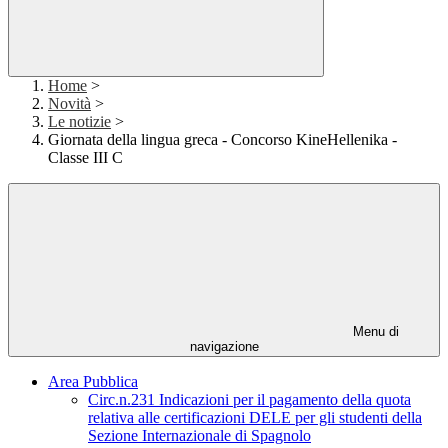
Home
>
Novità
>
Le notizie
>
Giornata della lingua greca - Concorso KineHellenika -
Classe III C
Menu di
navigazione
Area Pubblica
Circ.n.231 Indicazioni per il pagamento della quota
relativa alle certificazioni DELE per gli studenti della
Sezione Internazionale di Spagnolo