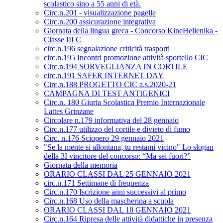
scolastico sino a 55 anni di età.
Circ.n.201 - visualizzazione pagelle
Circ.n.200 assicurazione integrativa
Giornata della lingua greca - Concorso KineHellenika -
Classe III C
circ.n.196 segnalazione criticità trasporti
circ.n.195 Incontri promozione attività sportello CIC
Circ.n.194 SORVEGLIANZA IN CORTILE
circ.n.191 SAFER INTERNET DAY
Circ.n.188 PROGETTO CIC a.s.2020-21
CAMPAGNA DI TEST ANTIGENICI
Circ.n. 180 Giuria Scolastica Premio Internazionale
Lattes Grinzane
Circolare n.179 informativa del 28 gennaio
Circ.n.177 utilizzo del cortile e divieto di fumo
Circ. n.176 Sciopero 29 gennaio 2021
"Se la mente si allontana, tu restami vicino" Lo slogan
della 3I vincitore del concorso: “Ma sei fuori?”
Giornata della memoria
ORARIO CLASSI DAL 25 GENNAIO 2021
circ.n.171 Settimane di frequenza
Circ.n.170 Iscrizione anni successivi al primo
Circ.n.168 Uso della mascherina a scuola
ORARIO CLASSI DAL 18 GENNAIO 2021
Circ.n.164 Ripresa delle attività didattiche in presenza