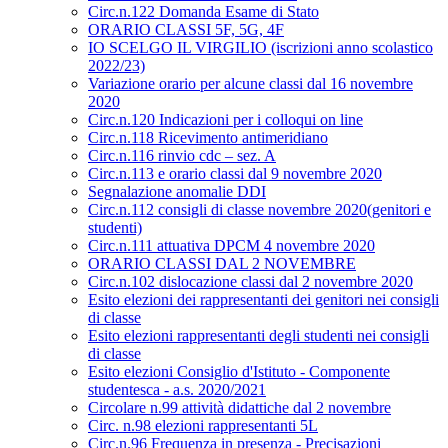
Circ.n.122 Domanda Esame di Stato
ORARIO CLASSI 5F, 5G, 4F
IO SCELGO IL VIRGILIO (iscrizioni anno scolastico
2022/23)
Variazione orario per alcune classi dal 16 novembre
2020
Circ.n.120 Indicazioni per i colloqui on line
Circ.n.118 Ricevimento antimeridiano
Circ.n.116 rinvio cdc – sez. A
Circ.n.113 e orario classi dal 9 novembre 2020
Segnalazione anomalie DDI
Circ.n.112 consigli di classe novembre 2020(genitori e
studenti)
Circ.n.111 attuativa DPCM 4 novembre 2020
ORARIO CLASSI DAL 2 NOVEMBRE
Circ.n.102 dislocazione classi dal 2 novembre 2020
Esito elezioni dei rappresentanti dei genitori nei consigli
di classe
Esito elezioni rappresentanti degli studenti nei consigli
di classe
Esito elezioni Consiglio d'Istituto - Componente
studentesca - a.s. 2020/2021
Circolare n.99 attività didattiche dal 2 novembre
Circ. n.98 elezioni rappresentanti 5L
Circ.n.96 Frequenza in presenza - Precisazioni