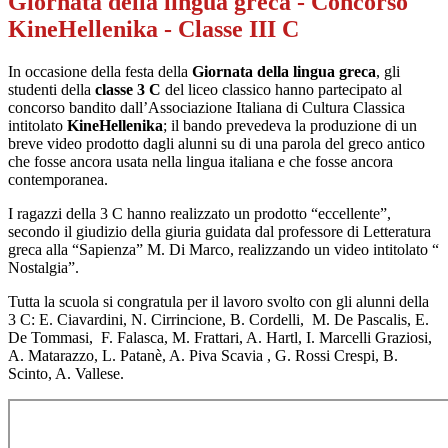
Giornata della lingua greca - Concorso
KineHellenika - Classe III C
In occasione della festa della
Giornata della lingua greca
, gli
studenti della
classe
3 C
del
liceo classico
hanno partecipato al
concorso bandito dall
’Associazione Italiana di Cultura Classica
intitolato
KineHellenika
; il bando prevedeva la produzione di un
breve video prodotto dagli alunni su di una parola del greco antico
che fosse ancora usata nella lingua italiana e che fosse ancora
contemporanea.
I ragazzi della 3 C hanno realizzato un prodotto “eccellente”,
secondo il giudizio della giuria guidata dal professore di Letteratura
greca alla “Sapienza” M. Di Marco, realizzando un video intitolato
“
Nostalgia”.
Tutta la scuola si congratula per il lavoro svolto con gli alunni della
3 C: E. Ciavardini, N. Cirrincione, B. Cordelli, M. De Pascalis, E.
De Tommasi, F. Falasca, M. Frattari, A. Hartl, I. Marcelli Graziosi,
A. Matarazzo, L. Patanè, A. Piva Scavia , G. Rossi Crespi, B.
Scinto, A. Vallese.