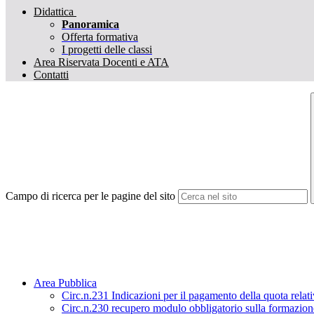
Didattica
Panoramica
Offerta formativa
I progetti delle classi
Area Riservata Docenti e ATA
Contatti
Campo di ricerca per le pagine del sito
Area Pubblica
Circ.n.231 Indicazioni per il pagamento della quota relat
Circ.n.230 recupero modulo obbligatorio sulla formazione 