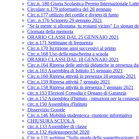
Circ.n. 180 Giuria Scolastica Premio Internazionale Latt
Circolare n.179 informativa del 28 gennaio
Circ.n.177 utilizzo del cortile e divieto di fumo
Circ. n.176 Sciopero 29 gennaio 2021
"Se la mente si allontana, tu restami vicino" Lo slogan de
Giornata della memoria
ORARIO CLASSI DAL 25 GENNAIO 2021
circ.n.171 Settimane di frequenza
Circ.n.170 Iscrizione anni successivi al primo
Circ.n.168 Uso della mascherina a scuola
ORARIO CLASSI DAL 18 GENNAIO 2021
Circ.n.164 Ripresa delle attività didattiche in presenza 
circ.n.163 Assemblea di Istituto 15 gennaio 2021
Circ.n.160 Ripresa attività in presenza 18 gennaio 2021
Circ.n.159 Ripresa attività 7 gennaio 2021
Circ.n.158 Ripresa attività in presenza 7 gennaio 2021
circ.n.153 Elezioni Consulta e Organo di Garanzia
circ.n.152 Assemblea d'Istituto - istruzioni per la conness
circ.n.150 Assemblea d'Istituto
Disservizio Google
Circ.n.146 Mobilità studentesca -riunione informativa
CHIUSURA SCUOLA
circ.n.133 Assemblee di classe
circ.n.132 #ioleggoperchè 2020
Circ.n.131 webinar “Sulla strada della soggettivazione: i