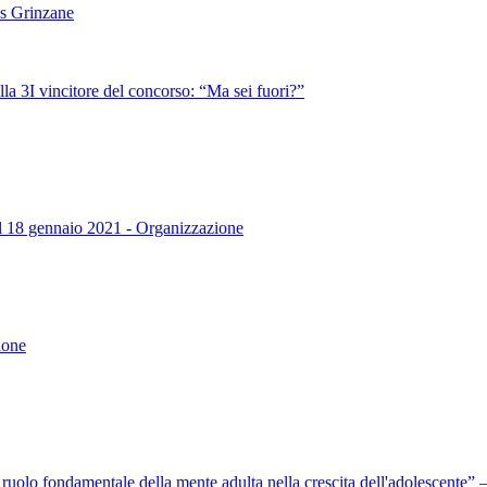
es Grinzane
lla 3I vincitore del concorso: “Ma sei fuori?”
dal 18 gennaio 2021 - Organizzazione
ione
l ruolo fondamentale della mente adulta nella crescita dell'adolescente”