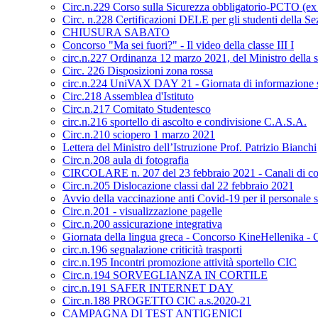
Circ.n.229 Corso sulla Sicurezza obbligatorio-PCTO (e
Circ. n.228 Certificazioni DELE per gli studenti della S
CHIUSURA SABATO
Concorso "Ma sei fuori?" - Il video della classe III I
circ.n.227 Ordinanza 12 marzo 2021, del Ministro della s
Circ. 226 Disposizioni zona rossa
circ.n.224 UniVAX DAY 21 - Giornata di informazione s
Circ.218 Assemblea d'Istituto
Circ.n.217 Comitato Studentesco
circ.n.216 sportello di ascolto e condivisione C.A.S.A.
Circ.n.210 sciopero 1 marzo 2021
Lettera del Ministro dell’Istruzione Prof. Patrizio Bianchi
Circ.n.208 aula di fotografia
CIRCOLARE n. 207 del 23 febbraio 2021 - Canali di co
Circ.n.205 Dislocazione classi dal 22 febbraio 2021
Avvio della vaccinazione anti Covid-19 per il personale sc
Circ.n.201 - visualizzazione pagelle
Circ.n.200 assicurazione integrativa
Giornata della lingua greca - Concorso KineHellenika - C
circ.n.196 segnalazione criticità trasporti
circ.n.195 Incontri promozione attività sportello CIC
Circ.n.194 SORVEGLIANZA IN CORTILE
circ.n.191 SAFER INTERNET DAY
Circ.n.188 PROGETTO CIC a.s.2020-21
CAMPAGNA DI TEST ANTIGENICI