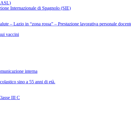
x ASL)
ezione Internazionale di Spagnolo (SIE)
alute – Lazio in “zona rossa” – Prestazione lavorativa personale docent
ui vaccini
municazione interna
olastico sino a 55 anni di età.
lasse III C