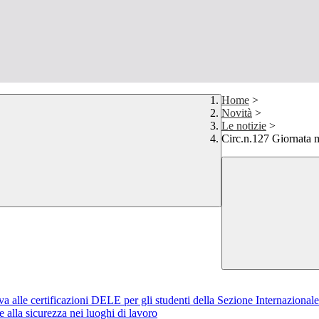
Home
>
Novità
>
Le notizie
>
Circ.n.127 Giornata mo
iva alle certificazioni DELE per gli studenti della Sezione Internazional
alla sicurezza nei luoghi di lavoro