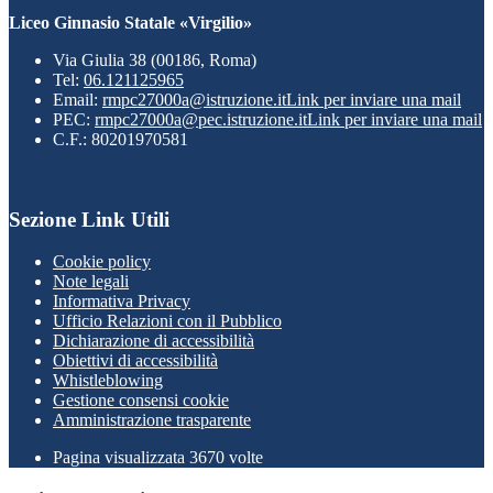
Liceo Ginnasio Statale «Virgilio»
Via Giulia 38 (00186, Roma)
Tel:
06.121125965
Email:
rmpc27000a@istruzione.it
Link per inviare una mail
PEC:
rmpc27000a@pec.istruzione.it
Link per inviare una mail
C.F.: 80201970581
Sezione Link Utili
Cookie policy
Note legali
Informativa Privacy
Ufficio Relazioni con il Pubblico
Dichiarazione di accessibilità
Obiettivi di accessibilità
Whistleblowing
Gestione consensi cookie
Amministrazione trasparente
Pagina visualizzata
3670
volte