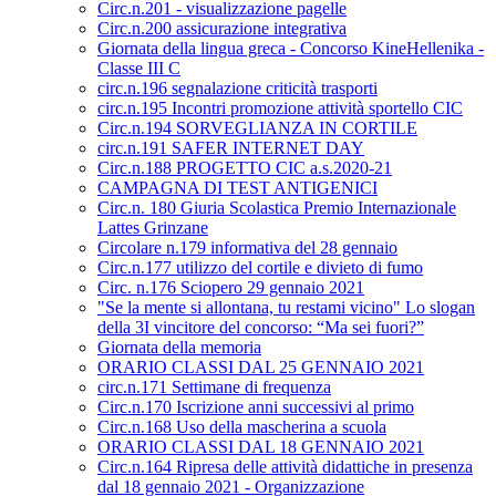
Circ.n.201 - visualizzazione pagelle
Circ.n.200 assicurazione integrativa
Giornata della lingua greca - Concorso KineHellenika -
Classe III C
circ.n.196 segnalazione criticità trasporti
circ.n.195 Incontri promozione attività sportello CIC
Circ.n.194 SORVEGLIANZA IN CORTILE
circ.n.191 SAFER INTERNET DAY
Circ.n.188 PROGETTO CIC a.s.2020-21
CAMPAGNA DI TEST ANTIGENICI
Circ.n. 180 Giuria Scolastica Premio Internazionale
Lattes Grinzane
Circolare n.179 informativa del 28 gennaio
Circ.n.177 utilizzo del cortile e divieto di fumo
Circ. n.176 Sciopero 29 gennaio 2021
"Se la mente si allontana, tu restami vicino" Lo slogan
della 3I vincitore del concorso: “Ma sei fuori?”
Giornata della memoria
ORARIO CLASSI DAL 25 GENNAIO 2021
circ.n.171 Settimane di frequenza
Circ.n.170 Iscrizione anni successivi al primo
Circ.n.168 Uso della mascherina a scuola
ORARIO CLASSI DAL 18 GENNAIO 2021
Circ.n.164 Ripresa delle attività didattiche in presenza
dal 18 gennaio 2021 - Organizzazione