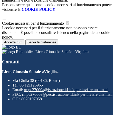
piattaforma e non è possibile disabilitarli.
Per conoscere quali sono i cookie necessari al funzionamento potete
visionare la
COOKIE POLICY
.
Cookie necessari per il funzionamento
I cookie necessari per il funzionamento non possono essere
disabilitati. È possibile consultare l'elenco nella pagina della cookie
policy.
Accetta tutti
Salva le preferenze
Liceo Ginnasio Statale «Virgilio»
Contatti
Liceo Ginnasio Statale «Virgilio»
Via Giulia 38 (00186, Roma)
Tel:
06.121125965
Email:
rmpc27000a@istruzione.it
Link per inviare una mail
PEC:
rmpc27000a@pec.istruzione.it
Link per inviare una mail
C.F.: 80201970581