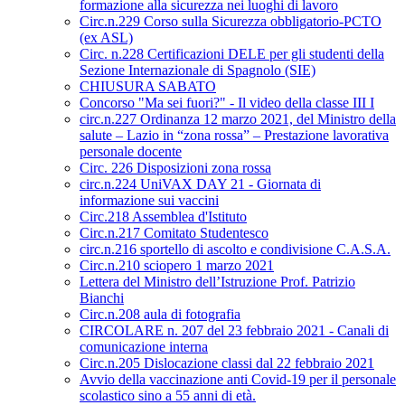
formazione alla sicurezza nei luoghi di lavoro
Circ.n.229 Corso sulla Sicurezza obbligatorio-PCTO
(ex ASL)
Circ. n.228 Certificazioni DELE per gli studenti della
Sezione Internazionale di Spagnolo (SIE)
CHIUSURA SABATO
Concorso "Ma sei fuori?" - Il video della classe III I
circ.n.227 Ordinanza 12 marzo 2021, del Ministro della
salute – Lazio in “zona rossa” – Prestazione lavorativa
personale docente
Circ. 226 Disposizioni zona rossa
circ.n.224 UniVAX DAY 21 - Giornata di
informazione sui vaccini
Circ.218 Assemblea d'Istituto
Circ.n.217 Comitato Studentesco
circ.n.216 sportello di ascolto e condivisione C.A.S.A.
Circ.n.210 sciopero 1 marzo 2021
Lettera del Ministro dell’Istruzione Prof. Patrizio
Bianchi
Circ.n.208 aula di fotografia
CIRCOLARE n. 207 del 23 febbraio 2021 - Canali di
comunicazione interna
Circ.n.205 Dislocazione classi dal 22 febbraio 2021
Avvio della vaccinazione anti Covid-19 per il personale
scolastico sino a 55 anni di età.