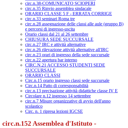
circ.n.38-COMUNICATO SCIOPERI
circ.n.35 Rinvio assemblea sindacale
ORARIO CLASSE 5 F - ERRATA CORRIGE
circ.n.33 seminari Roma tre
circ.n.28 assegnazione delle classi alle aule (gruppo B)
e percorsi di ingresso-uscita
Orario classi dal 21 al 26 settembre
CHIUSURA SEDE SUCCURSALE
circ.n.27 IRC e attività alternative
circ.n.26 rilevazione attività alternative all'IRC
circ.n.23 orari di ingresso della sede succursale
circ.n.22 apertura bar interno
CIRC.N.21 ACCESSO STUDENTI SEDE
SUCCURSALE
ORARIO CLASSI
Circ.n.15 orario ingresso classi sede succursale
Circ.n.14 Patto di corresponsabilità
circ.n.13 precisazione attività didattiche classe IV E
Circolare n.12 ingresso 14 settembre
circ.n.7 Misure organizzative di avvio dell'anno
scolastico
Circ. n. 1 ripresa lezioni IGCSE
circ.n.152 Assemblea d'Istituto -