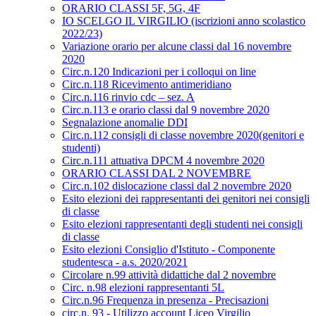
ORARIO CLASSI 5F, 5G, 4F
IO SCELGO IL VIRGILIO (iscrizioni anno scolastico
2022/23)
Variazione orario per alcune classi dal 16 novembre
2020
Circ.n.120 Indicazioni per i colloqui on line
Circ.n.118 Ricevimento antimeridiano
Circ.n.116 rinvio cdc – sez. A
Circ.n.113 e orario classi dal 9 novembre 2020
Segnalazione anomalie DDI
Circ.n.112 consigli di classe novembre 2020(genitori e
studenti)
Circ.n.111 attuativa DPCM 4 novembre 2020
ORARIO CLASSI DAL 2 NOVEMBRE
Circ.n.102 dislocazione classi dal 2 novembre 2020
Esito elezioni dei rappresentanti dei genitori nei consigli
di classe
Esito elezioni rappresentanti degli studenti nei consigli
di classe
Esito elezioni Consiglio d'Istituto - Componente
studentesca - a.s. 2020/2021
Circolare n.99 attività didattiche dal 2 novembre
Circ. n.98 elezioni rappresentanti 5L
Circ.n.96 Frequenza in presenza - Precisazioni
circ.n. 93 - Utilizzo account Liceo Virgilio