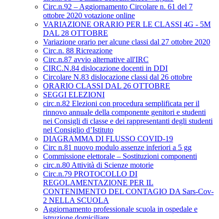
Circ.n.92 – Aggiornamento Circolare n. 61 del 7
ottobre 2020 votazione online
VARIAZIONE ORARIO PER LE CLASSI 4G - 5M
DAL 28 OTTOBRE
Variazione orario per alcune classi dal 27 ottobre 2020
Circ.n. 88 Ricreazione
Circ.n.87 avvio alternative all'IRC
CIRC.N.84 dislocazione docenti in DDI
Circolare N.83 dislocazione classi dal 26 ottobre
ORARIO CLASSI DAL 26 OTTOBRE
SEGGI ELEZIONI
circ.n.82 Elezioni con procedura semplificata per il
rinnovo annuale della componente genitori e studenti
nei Consigli di classe e dei rappresentanti degli studenti
nel Consiglio d’Istituto
DIAGRAMMA DI FLUSSO COVID-19
Circ n.81 nuovo modulo assenze inferiori a 5 gg
Commissione elettorale – Sostituzioni componenti
circ.n.80 Attività di Scienze motorie
Circ.n.79 PROTOCOLLO DI
REGOLAMENTAZIONE PER IL
CONTENIMENTO DEL CONTAGIO DA Sars-Cov-
2 NELLA SCUOLA
Aggiornamento professionale scuola in ospedale e
istruzione domiciliare