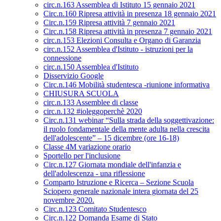
circ.n.163 Assemblea di Istituto 15 gennaio 2021
Circ.n.160 Ripresa attività in presenza 18 gennaio 2021
Circ.n.159 Ripresa attività 7 gennaio 2021
Circ.n.158 Ripresa attività in presenza 7 gennaio 2021
circ.n.153 Elezioni Consulta e Organo di Garanzia
circ.n.152 Assemblea d'Istituto - istruzioni per la
connessione
circ.n.150 Assemblea d'Istituto
Disservizio Google
Circ.n.146 Mobilità studentesca -riunione informativa
CHIUSURA SCUOLA
circ.n.133 Assemblee di classe
circ.n.132 #ioleggoperchè 2020
Circ.n.131 webinar “Sulla strada della soggettivazione:
il ruolo fondamentale della mente adulta nella crescita
dell'adolescente” – 15 dicembre (ore 16-18)
Classe 4M variazione orario
Sportello per l'inclusione
Circ.n.127 Giornata mondiale dell'infanzia e
dell'adolescenza - una riflessione
Comparto Istruzione e Ricerca – Sezione Scuola
Sciopero generale nazionale intera giornata del 25
novembre 2020.
Circ.n.123 Comitato Studentesco
Circ.n.122 Domanda Esame di Stato