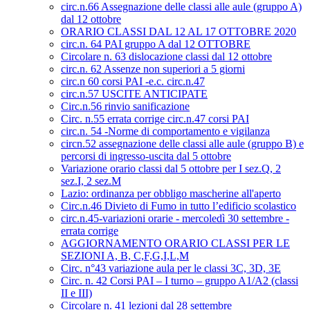
circ.n.66 Assegnazione delle classi alle aule (gruppo A)
dal 12 ottobre
ORARIO CLASSI DAL 12 AL 17 OTTOBRE 2020
circ.n. 64 PAI gruppo A dal 12 OTTOBRE
Circolare n. 63 dislocazione classi dal 12 ottobre
circ.n. 62 Assenze non superiori a 5 giorni
circ.n 60 corsi PAI -e.c. circ.n.47
circ.n.57 USCITE ANTICIPATE
Circ.n.56 rinvio sanificazione
Circ. n.55 errata corrige circ.n.47 corsi PAI
circ.n. 54 -Norme di comportamento e vigilanza
circn.52 assegnazione delle classi alle aule (gruppo B) e
percorsi di ingresso-uscita dal 5 ottobre
Variazione orario classi dal 5 ottobre per I sez.Q, 2
sez.I, 2 sez.M
Lazio: ordinanza per obbligo mascherine all'aperto
Circ.n.46 Divieto di Fumo in tutto l’edificio scolastico
circ.n.45-variazioni orarie - mercoledì 30 settembre -
errata corrige
AGGIORNAMENTO ORARIO CLASSI PER LE
SEZIONI A, B, C,F,G,I,L,M
Circ. n°43 variazione aula per le classi 3C, 3D, 3E
Circ. n. 42 Corsi PAI – I turno – gruppo A1/A2 (classi
II e III)
Circolare n. 41 lezioni dal 28 settembre