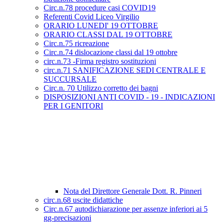
Circ.n.78 procedure casi COVID19
Referenti Covid Liceo Virgilio
ORARIO LUNEDI' 19 OTTOBRE
ORARIO CLASSI DAL 19 OTTOBRE
Circ.n.75 ricreazione
Circ.n.74 dislocazione classi dal 19 ottobre
circ.n.73 -Firma registro sostituzioni
circ.n.71 SANIFICAZIONE SEDI CENTRALE E
SUCCURSALE
Circ.n. 70 Utilizzo corretto dei bagni
DISPOSIZIONI ANTI COVID - 19 - INDICAZIONI
PER I GENITORI
Nota del Direttore Generale Dott. R. Pinneri
circ.n.68 uscite didattiche
Circ.n.67 autodichiarazione per assenze inferiori ai 5
gg-precisazioni