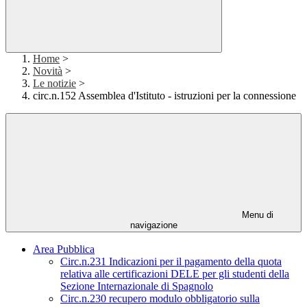
Home
>
Novità
>
Le notizie
>
circ.n.152 Assemblea d'Istituto - istruzioni per la connessione
Menu di
navigazione
Area Pubblica
Circ.n.231 Indicazioni per il pagamento della quota
relativa alle certificazioni DELE per gli studenti della
Sezione Internazionale di Spagnolo
Circ.n.230 recupero modulo obbligatorio sulla