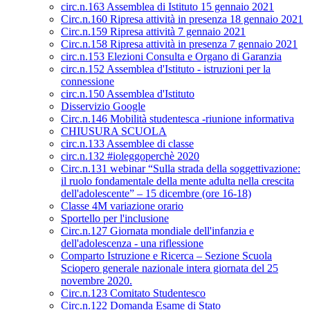
circ.n.163 Assemblea di Istituto 15 gennaio 2021
Circ.n.160 Ripresa attività in presenza 18 gennaio 2021
Circ.n.159 Ripresa attività 7 gennaio 2021
Circ.n.158 Ripresa attività in presenza 7 gennaio 2021
circ.n.153 Elezioni Consulta e Organo di Garanzia
circ.n.152 Assemblea d'Istituto - istruzioni per la
connessione
circ.n.150 Assemblea d'Istituto
Disservizio Google
Circ.n.146 Mobilità studentesca -riunione informativa
CHIUSURA SCUOLA
circ.n.133 Assemblee di classe
circ.n.132 #ioleggoperchè 2020
Circ.n.131 webinar “Sulla strada della soggettivazione:
il ruolo fondamentale della mente adulta nella crescita
dell'adolescente” – 15 dicembre (ore 16-18)
Classe 4M variazione orario
Sportello per l'inclusione
Circ.n.127 Giornata mondiale dell'infanzia e
dell'adolescenza - una riflessione
Comparto Istruzione e Ricerca – Sezione Scuola
Sciopero generale nazionale intera giornata del 25
novembre 2020.
Circ.n.123 Comitato Studentesco
Circ.n.122 Domanda Esame di Stato