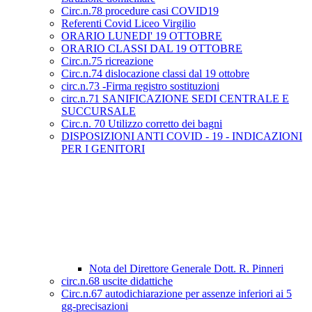
Circ.n.78 procedure casi COVID19
Referenti Covid Liceo Virgilio
ORARIO LUNEDI' 19 OTTOBRE
ORARIO CLASSI DAL 19 OTTOBRE
Circ.n.75 ricreazione
Circ.n.74 dislocazione classi dal 19 ottobre
circ.n.73 -Firma registro sostituzioni
circ.n.71 SANIFICAZIONE SEDI CENTRALE E
SUCCURSALE
Circ.n. 70 Utilizzo corretto dei bagni
DISPOSIZIONI ANTI COVID - 19 - INDICAZIONI
PER I GENITORI
Nota del Direttore Generale Dott. R. Pinneri
circ.n.68 uscite didattiche
Circ.n.67 autodichiarazione per assenze inferiori ai 5
gg-precisazioni