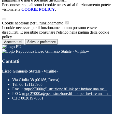
piattaforma e non è possibile disabilitarli.
Per conoscere quali sono i cookie necessari al funzionamento potete
visionare la
COOKIE POLICY
.
Cookie necessari per il funzionamento
I cookie necessari per il funzionamento non possono essere
disabilitati. È possibile consultare l'elenco nella pagina della cookie
policy.
Accetta tutti
Salva le preferenze
Liceo Ginnasio Statale «Virgilio»
Contatti
Liceo Ginnasio Statale «Virgilio»
Via Giulia 38 (00186, Roma)
Tel:
06.121125965
Email:
rmpc27000a@istruzione.it
Link per inviare una mail
PEC:
rmpc27000a@pec.istruzione.it
Link per inviare una mail
C.F.: 80201970581