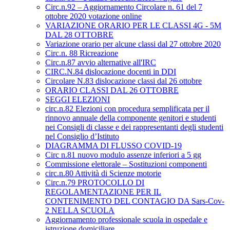
Circ.n.92 – Aggiornamento Circolare n. 61 del 7
ottobre 2020 votazione online
VARIAZIONE ORARIO PER LE CLASSI 4G - 5M
DAL 28 OTTOBRE
Variazione orario per alcune classi dal 27 ottobre 2020
Circ.n. 88 Ricreazione
Circ.n.87 avvio alternative all'IRC
CIRC.N.84 dislocazione docenti in DDI
Circolare N.83 dislocazione classi dal 26 ottobre
ORARIO CLASSI DAL 26 OTTOBRE
SEGGI ELEZIONI
circ.n.82 Elezioni con procedura semplificata per il
rinnovo annuale della componente genitori e studenti
nei Consigli di classe e dei rappresentanti degli studenti
nel Consiglio d’Istituto
DIAGRAMMA DI FLUSSO COVID-19
Circ n.81 nuovo modulo assenze inferiori a 5 gg
Commissione elettorale – Sostituzioni componenti
circ.n.80 Attività di Scienze motorie
Circ.n.79 PROTOCOLLO DI
REGOLAMENTAZIONE PER IL
CONTENIMENTO DEL CONTAGIO DA Sars-Cov-
2 NELLA SCUOLA
Aggiornamento professionale scuola in ospedale e
istruzione domiciliare