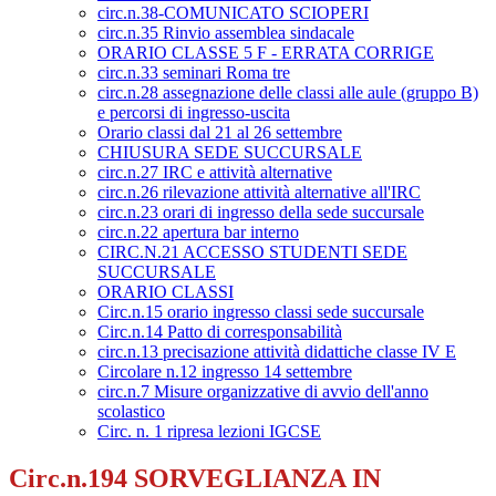
circ.n.38-COMUNICATO SCIOPERI
circ.n.35 Rinvio assemblea sindacale
ORARIO CLASSE 5 F - ERRATA CORRIGE
circ.n.33 seminari Roma tre
circ.n.28 assegnazione delle classi alle aule (gruppo B)
e percorsi di ingresso-uscita
Orario classi dal 21 al 26 settembre
CHIUSURA SEDE SUCCURSALE
circ.n.27 IRC e attività alternative
circ.n.26 rilevazione attività alternative all'IRC
circ.n.23 orari di ingresso della sede succursale
circ.n.22 apertura bar interno
CIRC.N.21 ACCESSO STUDENTI SEDE
SUCCURSALE
ORARIO CLASSI
Circ.n.15 orario ingresso classi sede succursale
Circ.n.14 Patto di corresponsabilità
circ.n.13 precisazione attività didattiche classe IV E
Circolare n.12 ingresso 14 settembre
circ.n.7 Misure organizzative di avvio dell'anno
scolastico
Circ. n. 1 ripresa lezioni IGCSE
Circ.n.194 SORVEGLIANZA IN