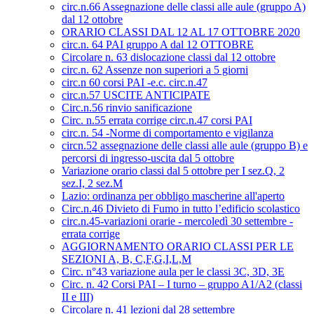
circ.n.66 Assegnazione delle classi alle aule (gruppo A)
dal 12 ottobre
ORARIO CLASSI DAL 12 AL 17 OTTOBRE 2020
circ.n. 64 PAI gruppo A dal 12 OTTOBRE
Circolare n. 63 dislocazione classi dal 12 ottobre
circ.n. 62 Assenze non superiori a 5 giorni
circ.n 60 corsi PAI -e.c. circ.n.47
circ.n.57 USCITE ANTICIPATE
Circ.n.56 rinvio sanificazione
Circ. n.55 errata corrige circ.n.47 corsi PAI
circ.n. 54 -Norme di comportamento e vigilanza
circn.52 assegnazione delle classi alle aule (gruppo B) e
percorsi di ingresso-uscita dal 5 ottobre
Variazione orario classi dal 5 ottobre per I sez.Q, 2
sez.I, 2 sez.M
Lazio: ordinanza per obbligo mascherine all'aperto
Circ.n.46 Divieto di Fumo in tutto l’edificio scolastico
circ.n.45-variazioni orarie - mercoledì 30 settembre -
errata corrige
AGGIORNAMENTO ORARIO CLASSI PER LE
SEZIONI A, B, C,F,G,I,L,M
Circ. n°43 variazione aula per le classi 3C, 3D, 3E
Circ. n. 42 Corsi PAI – I turno – gruppo A1/A2 (classi
II e III)
Circolare n. 41 lezioni dal 28 settembre