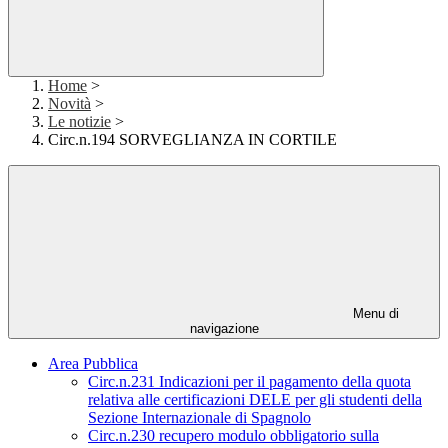
Home
>
Novità
>
Le notizie
>
Circ.n.194 SORVEGLIANZA IN CORTILE
Menu di
navigazione
Area Pubblica
Circ.n.231 Indicazioni per il pagamento della quota
relativa alle certificazioni DELE per gli studenti della
Sezione Internazionale di Spagnolo
Circ.n.230 recupero modulo obbligatorio sulla