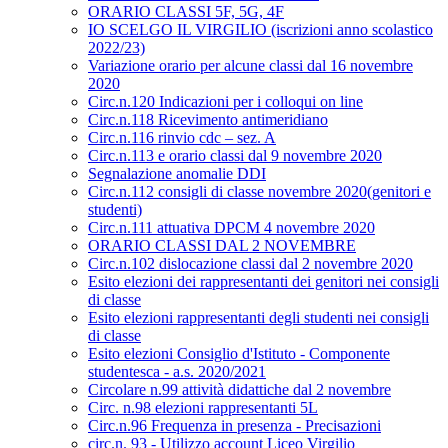
ORARIO CLASSI 5F, 5G, 4F
IO SCELGO IL VIRGILIO (iscrizioni anno scolastico
2022/23)
Variazione orario per alcune classi dal 16 novembre
2020
Circ.n.120 Indicazioni per i colloqui on line
Circ.n.118 Ricevimento antimeridiano
Circ.n.116 rinvio cdc – sez. A
Circ.n.113 e orario classi dal 9 novembre 2020
Segnalazione anomalie DDI
Circ.n.112 consigli di classe novembre 2020(genitori e
studenti)
Circ.n.111 attuativa DPCM 4 novembre 2020
ORARIO CLASSI DAL 2 NOVEMBRE
Circ.n.102 dislocazione classi dal 2 novembre 2020
Esito elezioni dei rappresentanti dei genitori nei consigli
di classe
Esito elezioni rappresentanti degli studenti nei consigli
di classe
Esito elezioni Consiglio d'Istituto - Componente
studentesca - a.s. 2020/2021
Circolare n.99 attività didattiche dal 2 novembre
Circ. n.98 elezioni rappresentanti 5L
Circ.n.96 Frequenza in presenza - Precisazioni
circ.n. 93 - Utilizzo account Liceo Virgilio