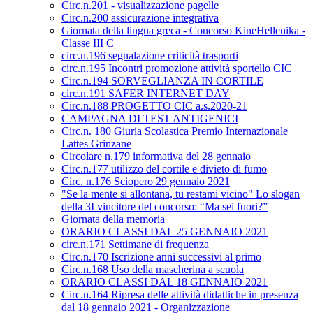
Circ.n.201 - visualizzazione pagelle
Circ.n.200 assicurazione integrativa
Giornata della lingua greca - Concorso KineHellenika -
Classe III C
circ.n.196 segnalazione criticità trasporti
circ.n.195 Incontri promozione attività sportello CIC
Circ.n.194 SORVEGLIANZA IN CORTILE
circ.n.191 SAFER INTERNET DAY
Circ.n.188 PROGETTO CIC a.s.2020-21
CAMPAGNA DI TEST ANTIGENICI
Circ.n. 180 Giuria Scolastica Premio Internazionale
Lattes Grinzane
Circolare n.179 informativa del 28 gennaio
Circ.n.177 utilizzo del cortile e divieto di fumo
Circ. n.176 Sciopero 29 gennaio 2021
"Se la mente si allontana, tu restami vicino" Lo slogan
della 3I vincitore del concorso: “Ma sei fuori?”
Giornata della memoria
ORARIO CLASSI DAL 25 GENNAIO 2021
circ.n.171 Settimane di frequenza
Circ.n.170 Iscrizione anni successivi al primo
Circ.n.168 Uso della mascherina a scuola
ORARIO CLASSI DAL 18 GENNAIO 2021
Circ.n.164 Ripresa delle attività didattiche in presenza
dal 18 gennaio 2021 - Organizzazione