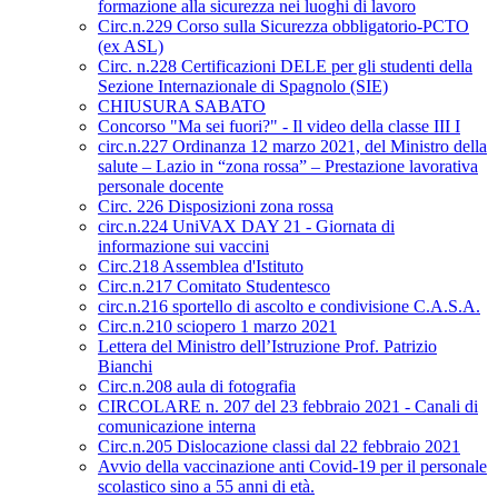
formazione alla sicurezza nei luoghi di lavoro
Circ.n.229 Corso sulla Sicurezza obbligatorio-PCTO
(ex ASL)
Circ. n.228 Certificazioni DELE per gli studenti della
Sezione Internazionale di Spagnolo (SIE)
CHIUSURA SABATO
Concorso "Ma sei fuori?" - Il video della classe III I
circ.n.227 Ordinanza 12 marzo 2021, del Ministro della
salute – Lazio in “zona rossa” – Prestazione lavorativa
personale docente
Circ. 226 Disposizioni zona rossa
circ.n.224 UniVAX DAY 21 - Giornata di
informazione sui vaccini
Circ.218 Assemblea d'Istituto
Circ.n.217 Comitato Studentesco
circ.n.216 sportello di ascolto e condivisione C.A.S.A.
Circ.n.210 sciopero 1 marzo 2021
Lettera del Ministro dell’Istruzione Prof. Patrizio
Bianchi
Circ.n.208 aula di fotografia
CIRCOLARE n. 207 del 23 febbraio 2021 - Canali di
comunicazione interna
Circ.n.205 Dislocazione classi dal 22 febbraio 2021
Avvio della vaccinazione anti Covid-19 per il personale
scolastico sino a 55 anni di età.