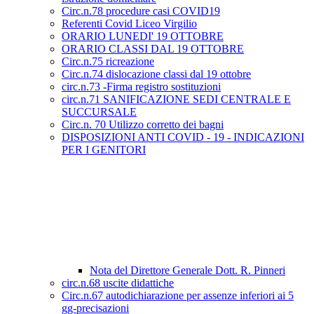
Circ.n.78 procedure casi COVID19
Referenti Covid Liceo Virgilio
ORARIO LUNEDI' 19 OTTOBRE
ORARIO CLASSI DAL 19 OTTOBRE
Circ.n.75 ricreazione
Circ.n.74 dislocazione classi dal 19 ottobre
circ.n.73 -Firma registro sostituzioni
circ.n.71 SANIFICAZIONE SEDI CENTRALE E
SUCCURSALE
Circ.n. 70 Utilizzo corretto dei bagni
DISPOSIZIONI ANTI COVID - 19 - INDICAZIONI
PER I GENITORI
Nota del Direttore Generale Dott. R. Pinneri
circ.n.68 uscite didattiche
Circ.n.67 autodichiarazione per assenze inferiori ai 5
gg-precisazioni