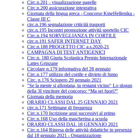
Circ.n.201 - visualizzazione pagelle
Circ.n.200 assicurazione integrativa
Giornata della lingua greca - Concorso KineHellenika -
Classe III C
circ.n.196 segnalazione criticità trasporti
circ.n.195 Incontri promozione attività sportello CIC
Circ.n.194 SORVEGLIANZA IN CORTILE
circ.n.191 SAFER INTERNET DAY
Circ.n.188 PROGETTO CIC a.s.2020-21
CAMPAGNA DI TEST ANTIGENICI
Circ.n. 180 Giuria Scolastica Premio Internazionale
Lattes Grinzane
Circolare n.179 informativa del 28 gennaio
Circ.n.177 utilizzo del cortile e divieto di fumo
Circ. n.176 Sciopero 29 gennaio 2021
"Se la mente si allontana, tu restami vicino" Lo slogan
della 3I vincitore del concorso: “Ma sei fuori?”
Giornata della memoria
ORARIO CLASSI DAL 25 GENNAIO 2021
circ.n.171 Settimane di frequenza
Circ.n.170 Iscrizione anni successivi al primo
Circ.n.168 Uso della mascherina a scuola
ORARIO CLASSI DAL 18 GENNAIO 2021
Circ.n.164 Ripresa delle attività didattiche in presenza
dal 18 gennaio 2021 - Organizzazione