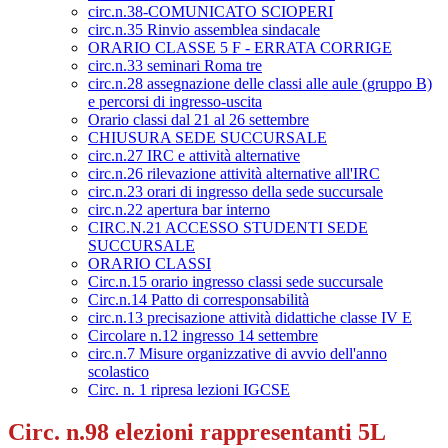
circ.n.38-COMUNICATO SCIOPERI
circ.n.35 Rinvio assemblea sindacale
ORARIO CLASSE 5 F - ERRATA CORRIGE
circ.n.33 seminari Roma tre
circ.n.28 assegnazione delle classi alle aule (gruppo B)
e percorsi di ingresso-uscita
Orario classi dal 21 al 26 settembre
CHIUSURA SEDE SUCCURSALE
circ.n.27 IRC e attività alternative
circ.n.26 rilevazione attività alternative all'IRC
circ.n.23 orari di ingresso della sede succursale
circ.n.22 apertura bar interno
CIRC.N.21 ACCESSO STUDENTI SEDE
SUCCURSALE
ORARIO CLASSI
Circ.n.15 orario ingresso classi sede succursale
Circ.n.14 Patto di corresponsabilità
circ.n.13 precisazione attività didattiche classe IV E
Circolare n.12 ingresso 14 settembre
circ.n.7 Misure organizzative di avvio dell'anno
scolastico
Circ. n. 1 ripresa lezioni IGCSE
Circ. n.98 elezioni rappresentanti 5L