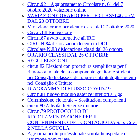
Circ.n.92 – Aggiornamento Circolare n. 61 del 7
ottobre 2020 votazione online
VARIAZIONE ORARIO PER LE CLASSI 4G - 5M
DAL 28 OTTOBRE
Variazione orario per alcune classi dal 27 ottobre 2020
Circ.n. 88 Ricreazione
Circ.n.87 avvio alternative all'IRC
CIRC.N.84 dislocazione docenti in DDI
Circolare N.83 dislocazione classi dal 26 ottobre
ORARIO CLASSI DAL 26 OTTOBRE
SEGGI ELEZIONI
circ.n.82 Elezioni con procedura semplificata per il
rinnovo annuale della componente genitori e studenti
nei Consigli di classe e dei rappresentanti degli studenti
nel Consiglio d’Istituto
DIAGRAMMA DI FLUSSO COVID-19
Circ n.81 nuovo modulo assenze inferiori a 5 gg
Commissione elettorale – Sostituzioni componenti
circ.n.80 Attività di Scienze motorie
Circ.n.79 PROTOCOLLO DI
REGOLAMENTAZIONE PER IL
CONTENIMENTO DEL CONTAGIO DA Sars-Cov-
2 NELLA SCUOLA
Aggiornamento professionale scuola in ospedale e
istruzione domiciliare