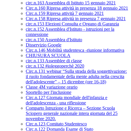
circ.n.163 Assemblea di Istituto 15 gennaio 2021
Circ.n.160 Ripresa attività in presenza 18 gennaio 2021
Circ.n.159 Ripresa attività 7 gennaio 2021
Circ.n.158 Ripresa attività in presenza 7 gennaio 2021
circ.n.153 Elezioni Consulta e Organo di Garanzia
circ.n.152 Assemblea d'Istituto - istruzioni per la
connessione
circ.n.150 Assemblea d'Istituto
Disservizio Google
Circ.n.146 Mobilità studentesca -riunione informativa
CHIUSURA SCUOLA
circ.n.133 Assemblee di classe
circ.n.132 #ioleggoperchè 2020
Circ.n.131 webinar “Sulla strada della soggettivazione:
il ruolo fondamentale della mente adulta nella crescita
dell'adolescente” – 15 dicembre (ore 16-18)
Classe 4M variazione orario
Sportello per l'inclusione
Circ.n.127 Giornata mondiale dell'infanzia e
dell'adolescenza - una riflessione
Comparto Istruzione e Ricerca – Sezione Scuola
Sciopero generale nazionale intera giornata del 25
novembre 2020.
Circ.n.123 Comitato Studentesco
Circ.n.122 Domanda Esame di Stato