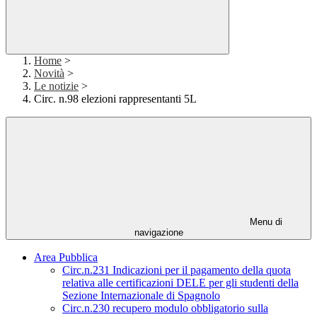
Home
>
Novità
>
Le notizie
>
Circ. n.98 elezioni rappresentanti 5L
Menu di
navigazione
Area Pubblica
Circ.n.231 Indicazioni per il pagamento della quota
relativa alle certificazioni DELE per gli studenti della
Sezione Internazionale di Spagnolo
Circ.n.230 recupero modulo obbligatorio sulla