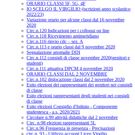
ORARIO CLASSI 5F, 5G, 4F
IO SCELGO IL VIRGILIO (iscrizioni anno scolastico
2022/23)
Variazione orario per alcune classi dal 16 novembre
2020
Circ.n.120 Indicazioni per i colloqui on line
Circ.n.118 Ricevimento antimeridiano
Circ.n.116 rinvio cdc – sez. A
Circ.n.113 e orario classi dal 9 novembre 2020
Segnalazione anomalie DDI
Circ.n.112 consigli di classe novembre 2020(genitori e
studenti)
Circ.n.111 attuativa DPCM 4 novembre 2020
ORARIO CLASSI DAL 2 NOVEMBRE
Circ.n.102 dislocazione classi dal 2 novembre 2020
Esito elezioni dei rappresentanti dei genitori nei consigli
di classe
Esito elezioni rappresentanti degli studenti nei consigli
di classe
Esito elezioni Consiglio d'Istituto - Componente
studentesca - a.s. 2020/2021
Circolare n.99 attività didattiche dal 2 novembre
Circ. n.98 elezioni rappresentanti 5L
Circ.n.96 Frequenza in presenza - Precisazioni
circ.n. 93 - Utilizzo account Liceo Virgilio