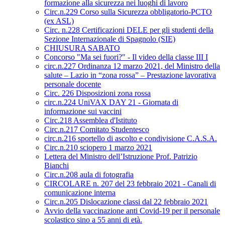
formazione alla sicurezza nei luoghi di lavoro
Circ.n.229 Corso sulla Sicurezza obbligatorio-PCTO
(ex ASL)
Circ. n.228 Certificazioni DELE per gli studenti della
Sezione Internazionale di Spagnolo (SIE)
CHIUSURA SABATO
Concorso "Ma sei fuori?" - Il video della classe III I
circ.n.227 Ordinanza 12 marzo 2021, del Ministro della
salute – Lazio in “zona rossa” – Prestazione lavorativa
personale docente
Circ. 226 Disposizioni zona rossa
circ.n.224 UniVAX DAY 21 - Giornata di
informazione sui vaccini
Circ.218 Assemblea d'Istituto
Circ.n.217 Comitato Studentesco
circ.n.216 sportello di ascolto e condivisione C.A.S.A.
Circ.n.210 sciopero 1 marzo 2021
Lettera del Ministro dell’Istruzione Prof. Patrizio
Bianchi
Circ.n.208 aula di fotografia
CIRCOLARE n. 207 del 23 febbraio 2021 - Canali di
comunicazione interna
Circ.n.205 Dislocazione classi dal 22 febbraio 2021
Avvio della vaccinazione anti Covid-19 per il personale
scolastico sino a 55 anni di età.