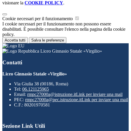
visionare la
COOKIE POLICY
.
Cookie necessari per il funzionamento
I cookie necessari per il funzionamento non possono essere
disabilitati. È possibile consultare l'elenco nella pagina della cookie
policy.
Accetta tutti
Salva le preferenze
Liceo Ginnasio Statale «Virgilio»
Contatti
Liceo Ginnasio Statale «Virgilio»
Via Giulia 38 (00186, Roma)
Tel:
06.121125965
Email:
rmpc27000a@istruzione.it
Link per inviare una mail
PEC:
rmpc27000a@pec.istruzione.it
Link per inviare una mail
C.F.: 80201970581
Sezione Link Utili