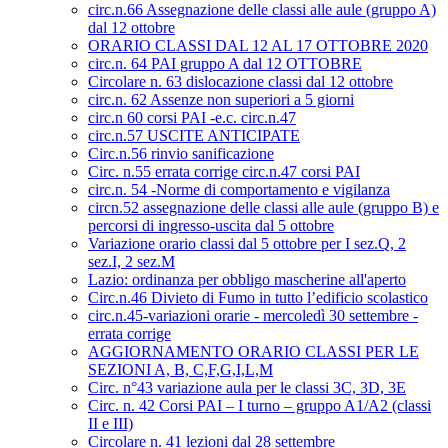
circ.n.66 Assegnazione delle classi alle aule (gruppo A)
dal 12 ottobre
ORARIO CLASSI DAL 12 AL 17 OTTOBRE 2020
circ.n. 64 PAI gruppo A dal 12 OTTOBRE
Circolare n. 63 dislocazione classi dal 12 ottobre
circ.n. 62 Assenze non superiori a 5 giorni
circ.n 60 corsi PAI -e.c. circ.n.47
circ.n.57 USCITE ANTICIPATE
Circ.n.56 rinvio sanificazione
Circ. n.55 errata corrige circ.n.47 corsi PAI
circ.n. 54 -Norme di comportamento e vigilanza
circn.52 assegnazione delle classi alle aule (gruppo B) e
percorsi di ingresso-uscita dal 5 ottobre
Variazione orario classi dal 5 ottobre per I sez.Q, 2
sez.I, 2 sez.M
Lazio: ordinanza per obbligo mascherine all'aperto
Circ.n.46 Divieto di Fumo in tutto l’edificio scolastico
circ.n.45-variazioni orarie - mercoledì 30 settembre -
errata corrige
AGGIORNAMENTO ORARIO CLASSI PER LE
SEZIONI A, B, C,F,G,I,L,M
Circ. n°43 variazione aula per le classi 3C, 3D, 3E
Circ. n. 42 Corsi PAI – I turno – gruppo A1/A2 (classi
II e III)
Circolare n. 41 lezioni dal 28 settembre