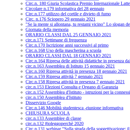
Circ.n. 180 Giuria Scolastica Premio Internazionale Latt
Circolare n.179 informativa del 28 gennaio
Circ.n.177 utilizzo del cortile e divieto di fumo
Circ. n.176 Sciopero 29 gennaio 2021
"Se la mente si allontana, tu restami vicino" Lo slogan de
Giornata della memoria
ORARIO CLASSI DAL 25 GENNAIO 2021
circ.n.171 Settimane di frequenza
Circ.n.170 Iscrizione anni successivi al primo
Circ.n.168 Uso della mascherina a scuola
ORARIO CLASSI DAL 18 GENNAIO 2021
Circ.n.164 Ripresa delle attività didattiche in presenza 
circ.n.163 Assemblea di Istituto 15 gennaio 2021
Circ.n.160 Ripresa attività in presenza 18 gennaio 2021
Circ.n.159 Ripresa attività 7 gennaio 2021
Circ.n.158 Ripresa attività in presenza 7 gennaio 2021
circ.n.153 Elezioni Consulta e Organo di Garanzia
circ.n.152 Assemblea d'Istituto - istruzioni per la conness
circ.n.150 Assemblea d'Istituto
Disservizio Google
Circ.n.146 Mobilità studentesca -riunione informativa
CHIUSURA SCUOLA
circ.n.133 Assemblee di classe
circ.n.132 #ioleggoperchè 2020
Circ.n.131 webinar “Sulla strada della soggettivazione: i