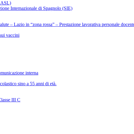
x ASL)
ezione Internazionale di Spagnolo (SIE)
alute – Lazio in “zona rossa” – Prestazione lavorativa personale docent
ui vaccini
municazione interna
olastico sino a 55 anni di età.
lasse III C