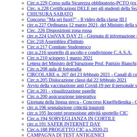
Circ.n.229 Corso sulla Sicurezza obbligatorio-PCTO (e
Circ. n.228 Certificazioni DELE per gli studenti della S
CHIUSURA SABATO
Concorso "Ma sei fuori?" - Il video della classe III I
circ.n.227 Ordinanza 12 marzo 2021, del Ministro della s
Circ. 226 Disposizioni zona rossa
circ.n.224 UniVAX DAY 21 - Giornata di informazione s
Circ.218 Assemblea d'Istituto
Circ.n.217 Comitato Studentesco
circ.n.216 sportello di ascolto e condivisione C.A.S.A.
Circ.n.210 sciopero 1 marzo 2021
Lettera del Ministro dell’Istruzione Prof. Patrizio Bianchi
Circ.n.208 aula di fotografia
CIRCOLARE n. 207 del 23 febbraio 2021 - Canali di co
Circ.n.205 Dislocazione classi dal 22 febbraio 2021
Avvio della vaccinazione anti Covid-19 per il personale sc
Circ.n.201 - visualizzazione pagelle
Circ.n.200 assicurazione integrativa
Giornata della lingua greca - Concorso KineHellenika - C
circ.n.196 segnalazione criticità trasporti
circ.n.195 Incontri promozione attività sportello CIC
Circ.n.194 SORVEGLIANZA IN CORTILE
circ.n.191 SAFER INTERNET DAY
Circ.n.188 PROGETTO CIC a.s.2020-21
CAMPAGNA DI TEST ANTIGENICI