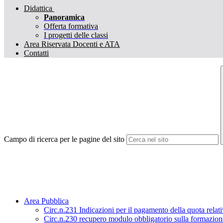
Didattica
Panoramica
Offerta formativa
I progetti delle classi
Area Riservata Docenti e ATA
Contatti
Campo di ricerca per le pagine del sito
Area Pubblica
Circ.n.231 Indicazioni per il pagamento della quota relat
Circ.n.230 recupero modulo obbligatorio sulla formazione 