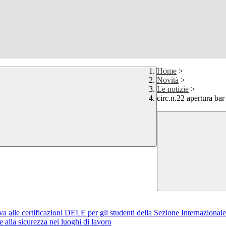
Home
>
Novità
>
Le notizie
>
circ.n.22 apertura bar
iva alle certificazioni DELE per gli studenti della Sezione Internazional
alla sicurezza nei luoghi di lavoro