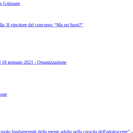
es Grinzane
lla 3I vincitore del concorso: “Ma sei fuori?”
dal 18 gennaio 2021 - Organizzazione
ione
l ruolo fondamentale della mente adulta nella crescita dell'adolescente”