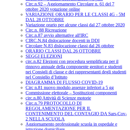
Circ.n.92 – Aggiornamento Circolare n. 61 del 7
ottobre 2020 votazione online
VARIAZIONE ORARIO PER LE CLASSI 4G - 5M
DAL 28 OTTOBRE
Variazione orario per alcune classi dal 27 ottobre 2020
Circ.n. 88 Ricreazione
Circ.n.87 avvio alternative all'IRC
CIRC.N.84 dislocazione docenti in DDI
Circolare N.83 dislocazione classi dal 26 ottobre
ORARIO CLASSI DAL 26 OTTOBRE
SEGGI ELEZIONI
circ.n.82 Elezioni con procedura semplificata per il
rinnovo annuale della componente genitori e studenti
nei Consigli di classe e dei rappresentanti degli studenti
nel Consiglio d’Istituto
DIAGRAMMA DI FLUSSO COVID-19
Circ n.81 nuovo modulo assenze inferiori a 5 gg
Commissione elettorale – Sostituzioni componenti
circ.n.80 Attività di Scienze motorie
Circ.n.79 PROTOCOLLO DI
REGOLAMENTAZIONE PER IL
CONTENIMENTO DEL CONTAGIO DA Sars-Cov-
2 NELLA SCUOLA
Aggiornamento professionale scuola in ospedale e
istruzione domiciliare