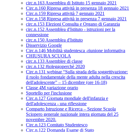
circ.n.163 Assemblea di Istituto 15 gennaio 2021
Circ.n.160 Ripresa attività in presenza 18 gennaio 2021
Circ.n.159 Ripresa attività 7 gennaio 2021
Circ.n.158 Ripresa attività in presenza 7 gennaio 2021
circ.n.153 Elezioni Consulta e Organo di Garanzia
circ.n.152 Assemblea d'Istituto - istruzioni per la
connessione
circ.n.150 Assemblea d'Istituto
Disservizio Google
Circ.n.146 Mobilità studentesca -riunione informativa
CHIUSURA SCUOLA
circ.n.133 Assemblee di classe
circ.n.132 #ioleggoperchè 2020
Circ.n.131 webinar “Sulla strada della soggettivazione:
il ruolo fondamentale della mente adulta nella crescita
dell'adolescente” – 15 dicembre (ore 16-18)
Classe 4M variazione orario
Sportello per l'inclusione
Circ.n.127 Giornata mondiale dell'infanzia e
dell'adolescenza - una riflessione
Comparto Istruzione e Ricerca – Sezione Scuola
Sciopero generale nazionale intera giornata del 25
novembre 2020.
Circ.n.123 Comitato Studentesco
Circ.n.122 Domanda Esame di Stato