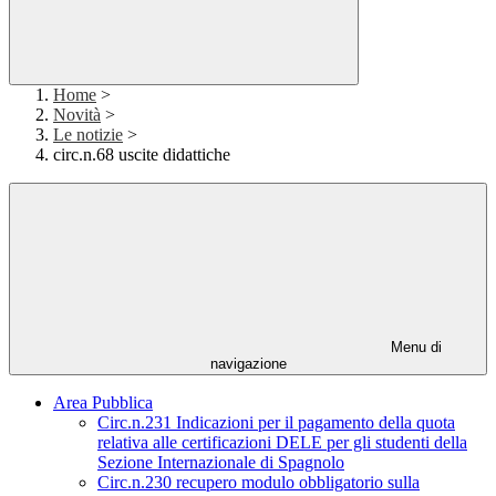
Home
>
Novità
>
Le notizie
>
circ.n.68 uscite didattiche
Menu di
navigazione
Area Pubblica
Circ.n.231 Indicazioni per il pagamento della quota
relativa alle certificazioni DELE per gli studenti della
Sezione Internazionale di Spagnolo
Circ.n.230 recupero modulo obbligatorio sulla