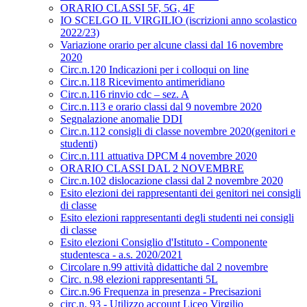
ORARIO CLASSI 5F, 5G, 4F
IO SCELGO IL VIRGILIO (iscrizioni anno scolastico
2022/23)
Variazione orario per alcune classi dal 16 novembre
2020
Circ.n.120 Indicazioni per i colloqui on line
Circ.n.118 Ricevimento antimeridiano
Circ.n.116 rinvio cdc – sez. A
Circ.n.113 e orario classi dal 9 novembre 2020
Segnalazione anomalie DDI
Circ.n.112 consigli di classe novembre 2020(genitori e
studenti)
Circ.n.111 attuativa DPCM 4 novembre 2020
ORARIO CLASSI DAL 2 NOVEMBRE
Circ.n.102 dislocazione classi dal 2 novembre 2020
Esito elezioni dei rappresentanti dei genitori nei consigli
di classe
Esito elezioni rappresentanti degli studenti nei consigli
di classe
Esito elezioni Consiglio d'Istituto - Componente
studentesca - a.s. 2020/2021
Circolare n.99 attività didattiche dal 2 novembre
Circ. n.98 elezioni rappresentanti 5L
Circ.n.96 Frequenza in presenza - Precisazioni
circ.n. 93 - Utilizzo account Liceo Virgilio