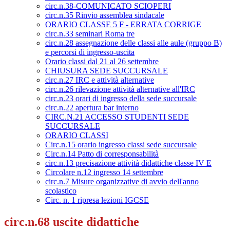
circ.n.38-COMUNICATO SCIOPERI
circ.n.35 Rinvio assemblea sindacale
ORARIO CLASSE 5 F - ERRATA CORRIGE
circ.n.33 seminari Roma tre
circ.n.28 assegnazione delle classi alle aule (gruppo B)
e percorsi di ingresso-uscita
Orario classi dal 21 al 26 settembre
CHIUSURA SEDE SUCCURSALE
circ.n.27 IRC e attività alternative
circ.n.26 rilevazione attività alternative all'IRC
circ.n.23 orari di ingresso della sede succursale
circ.n.22 apertura bar interno
CIRC.N.21 ACCESSO STUDENTI SEDE
SUCCURSALE
ORARIO CLASSI
Circ.n.15 orario ingresso classi sede succursale
Circ.n.14 Patto di corresponsabilità
circ.n.13 precisazione attività didattiche classe IV E
Circolare n.12 ingresso 14 settembre
circ.n.7 Misure organizzative di avvio dell'anno
scolastico
Circ. n. 1 ripresa lezioni IGCSE
circ.n.68 uscite didattiche