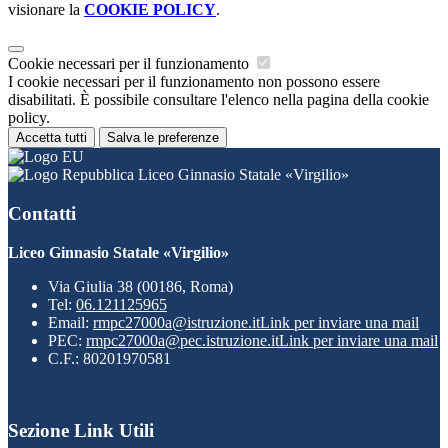
visionare la
COOKIE POLICY
.
Cookie necessari per il funzionamento
I cookie necessari per il funzionamento non possono essere
disabilitati. È possibile consultare l'elenco nella pagina della cookie
policy.
Accetta tutti
Salva le preferenze
Liceo Ginnasio Statale «Virgilio»
Contatti
Liceo Ginnasio Statale «Virgilio»
Via Giulia 38 (00186, Roma)
Tel:
06.121125965
Email:
rmpc27000a@istruzione.it
Link per inviare una mail
PEC:
rmpc27000a@pec.istruzione.it
Link per inviare una mail
C.F.: 80201970581
Sezione Link Utili