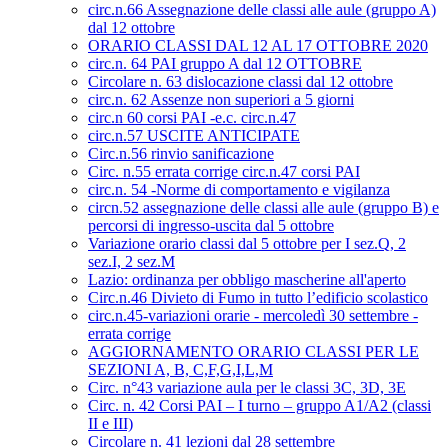
circ.n.66 Assegnazione delle classi alle aule (gruppo A)
dal 12 ottobre
ORARIO CLASSI DAL 12 AL 17 OTTOBRE 2020
circ.n. 64 PAI gruppo A dal 12 OTTOBRE
Circolare n. 63 dislocazione classi dal 12 ottobre
circ.n. 62 Assenze non superiori a 5 giorni
circ.n 60 corsi PAI -e.c. circ.n.47
circ.n.57 USCITE ANTICIPATE
Circ.n.56 rinvio sanificazione
Circ. n.55 errata corrige circ.n.47 corsi PAI
circ.n. 54 -Norme di comportamento e vigilanza
circn.52 assegnazione delle classi alle aule (gruppo B) e
percorsi di ingresso-uscita dal 5 ottobre
Variazione orario classi dal 5 ottobre per I sez.Q, 2
sez.I, 2 sez.M
Lazio: ordinanza per obbligo mascherine all'aperto
Circ.n.46 Divieto di Fumo in tutto l’edificio scolastico
circ.n.45-variazioni orarie - mercoledì 30 settembre -
errata corrige
AGGIORNAMENTO ORARIO CLASSI PER LE
SEZIONI A, B, C,F,G,I,L,M
Circ. n°43 variazione aula per le classi 3C, 3D, 3E
Circ. n. 42 Corsi PAI – I turno – gruppo A1/A2 (classi
II e III)
Circolare n. 41 lezioni dal 28 settembre