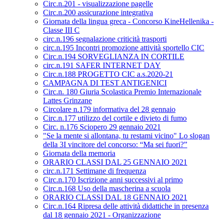
Circ.n.201 - visualizzazione pagelle
Circ.n.200 assicurazione integrativa
Giornata della lingua greca - Concorso KineHellenika -
Classe III C
circ.n.196 segnalazione criticità trasporti
circ.n.195 Incontri promozione attività sportello CIC
Circ.n.194 SORVEGLIANZA IN CORTILE
circ.n.191 SAFER INTERNET DAY
Circ.n.188 PROGETTO CIC a.s.2020-21
CAMPAGNA DI TEST ANTIGENICI
Circ.n. 180 Giuria Scolastica Premio Internazionale
Lattes Grinzane
Circolare n.179 informativa del 28 gennaio
Circ.n.177 utilizzo del cortile e divieto di fumo
Circ. n.176 Sciopero 29 gennaio 2021
"Se la mente si allontana, tu restami vicino" Lo slogan
della 3I vincitore del concorso: “Ma sei fuori?”
Giornata della memoria
ORARIO CLASSI DAL 25 GENNAIO 2021
circ.n.171 Settimane di frequenza
Circ.n.170 Iscrizione anni successivi al primo
Circ.n.168 Uso della mascherina a scuola
ORARIO CLASSI DAL 18 GENNAIO 2021
Circ.n.164 Ripresa delle attività didattiche in presenza
dal 18 gennaio 2021 - Organizzazione