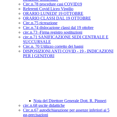
Circ.n.78 procedure casi COVID19
Referenti Covid Liceo Virgilio
ORARIO LUNEDI' 19 OTTOBRE
ORARIO CLASSI DAL 19 OTTOBRE
Circ.n.75 ricreazione
Circ.n.74 dislocazione classi dal 19 ottobre
circ.n.73 -Firma registro sostituzioni
circ.n.71 SANIFICAZIONE SEDI CENTRALE E
SUCCURSALE
Circ.n. 70 Utilizzo corretto dei bagni
DISPOSIZIONI ANTI COVID - 19 - INDICAZIONI
PER I GENITORI
Nota del Direttore Generale Dott. R. Pinneri
circ.n.68 uscite didattiche
Circ.n.67 autodichiarazione per assenze inferiori ai 5
gg-precisazioni