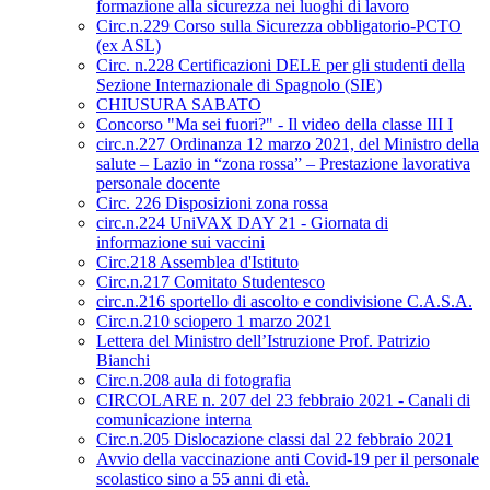
formazione alla sicurezza nei luoghi di lavoro
Circ.n.229 Corso sulla Sicurezza obbligatorio-PCTO
(ex ASL)
Circ. n.228 Certificazioni DELE per gli studenti della
Sezione Internazionale di Spagnolo (SIE)
CHIUSURA SABATO
Concorso "Ma sei fuori?" - Il video della classe III I
circ.n.227 Ordinanza 12 marzo 2021, del Ministro della
salute – Lazio in “zona rossa” – Prestazione lavorativa
personale docente
Circ. 226 Disposizioni zona rossa
circ.n.224 UniVAX DAY 21 - Giornata di
informazione sui vaccini
Circ.218 Assemblea d'Istituto
Circ.n.217 Comitato Studentesco
circ.n.216 sportello di ascolto e condivisione C.A.S.A.
Circ.n.210 sciopero 1 marzo 2021
Lettera del Ministro dell’Istruzione Prof. Patrizio
Bianchi
Circ.n.208 aula di fotografia
CIRCOLARE n. 207 del 23 febbraio 2021 - Canali di
comunicazione interna
Circ.n.205 Dislocazione classi dal 22 febbraio 2021
Avvio della vaccinazione anti Covid-19 per il personale
scolastico sino a 55 anni di età.