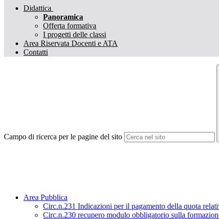
Didattica
Panoramica
Offerta formativa
I progetti delle classi
Area Riservata Docenti e ATA
Contatti
Campo di ricerca per le pagine del sito
Area Pubblica
Circ.n.231 Indicazioni per il pagamento della quota relat
Circ.n.230 recupero modulo obbligatorio sulla formazione 