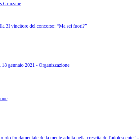
es Grinzane
lla 3I vincitore del concorso: “Ma sei fuori?”
dal 18 gennaio 2021 - Organizzazione
ione
l ruolo fondamentale della mente adulta nella crescita dell'adolescente”