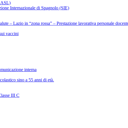
x ASL)
ezione Internazionale di Spagnolo (SIE)
alute – Lazio in “zona rossa” – Prestazione lavorativa personale docent
ui vaccini
municazione interna
olastico sino a 55 anni di età.
lasse III C