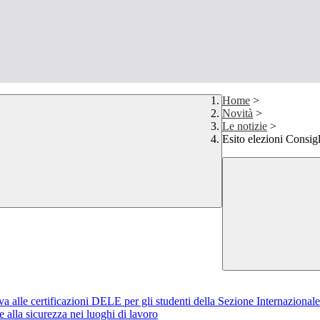
Home
>
Novità
>
Le notizie
>
Esito elezioni Consig
iva alle certificazioni DELE per gli studenti della Sezione Internazional
alla sicurezza nei luoghi di lavoro