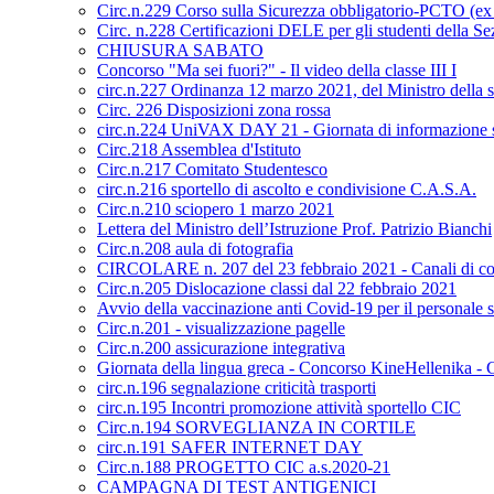
Circ.n.229 Corso sulla Sicurezza obbligatorio-PCTO (e
Circ. n.228 Certificazioni DELE per gli studenti della S
CHIUSURA SABATO
Concorso "Ma sei fuori?" - Il video della classe III I
circ.n.227 Ordinanza 12 marzo 2021, del Ministro della s
Circ. 226 Disposizioni zona rossa
circ.n.224 UniVAX DAY 21 - Giornata di informazione s
Circ.218 Assemblea d'Istituto
Circ.n.217 Comitato Studentesco
circ.n.216 sportello di ascolto e condivisione C.A.S.A.
Circ.n.210 sciopero 1 marzo 2021
Lettera del Ministro dell’Istruzione Prof. Patrizio Bianchi
Circ.n.208 aula di fotografia
CIRCOLARE n. 207 del 23 febbraio 2021 - Canali di co
Circ.n.205 Dislocazione classi dal 22 febbraio 2021
Avvio della vaccinazione anti Covid-19 per il personale sc
Circ.n.201 - visualizzazione pagelle
Circ.n.200 assicurazione integrativa
Giornata della lingua greca - Concorso KineHellenika - C
circ.n.196 segnalazione criticità trasporti
circ.n.195 Incontri promozione attività sportello CIC
Circ.n.194 SORVEGLIANZA IN CORTILE
circ.n.191 SAFER INTERNET DAY
Circ.n.188 PROGETTO CIC a.s.2020-21
CAMPAGNA DI TEST ANTIGENICI