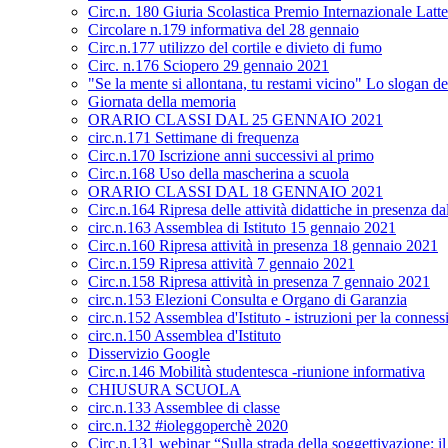
Circ.n. 180 Giuria Scolastica Premio Internazionale Latt
Circolare n.179 informativa del 28 gennaio
Circ.n.177 utilizzo del cortile e divieto di fumo
Circ. n.176 Sciopero 29 gennaio 2021
"Se la mente si allontana, tu restami vicino" Lo slogan de
Giornata della memoria
ORARIO CLASSI DAL 25 GENNAIO 2021
circ.n.171 Settimane di frequenza
Circ.n.170 Iscrizione anni successivi al primo
Circ.n.168 Uso della mascherina a scuola
ORARIO CLASSI DAL 18 GENNAIO 2021
Circ.n.164 Ripresa delle attività didattiche in presenza 
circ.n.163 Assemblea di Istituto 15 gennaio 2021
Circ.n.160 Ripresa attività in presenza 18 gennaio 2021
Circ.n.159 Ripresa attività 7 gennaio 2021
Circ.n.158 Ripresa attività in presenza 7 gennaio 2021
circ.n.153 Elezioni Consulta e Organo di Garanzia
circ.n.152 Assemblea d'Istituto - istruzioni per la conness
circ.n.150 Assemblea d'Istituto
Disservizio Google
Circ.n.146 Mobilità studentesca -riunione informativa
CHIUSURA SCUOLA
circ.n.133 Assemblee di classe
circ.n.132 #ioleggoperchè 2020
Circ.n.131 webinar “Sulla strada della soggettivazione: i