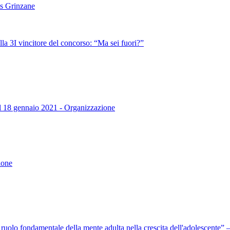
es Grinzane
lla 3I vincitore del concorso: “Ma sei fuori?”
dal 18 gennaio 2021 - Organizzazione
ione
l ruolo fondamentale della mente adulta nella crescita dell'adolescente”