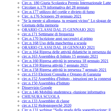
Circ.n. 180 Giuria Scolastica Premio Internazionale Latt
Circolare n.179 informativa del 28 gennaio
Circ.n.177 utilizzo del cortile e divieto di fumo
Circ. n.176 Sciopero 29 gennaio 2021
"Se la mente si allontana, tu restami vicino" Lo slogan de
Giornata della memoria
ORARIO CLASSI DAL 25 GENNAIO 2021
circ.n.171 Settimane di frequenza
Circ.n.170 Iscrizione anni successivi al primo
Circ.n.168 Uso della mascherina a scuola
ORARIO CLASSI DAL 18 GENNAIO 2021
Circ.n.164 Ripresa delle attività didattiche in presenza 
circ.n.163 Assemblea di Istituto 15 gennaio 2021
Circ.n.160 Ripresa attività in presenza 18 gennaio 2021
Circ.n.159 Ripresa attività 7 gennaio 2021
Circ.n.158 Ripresa attività in presenza 7 gennaio 2021
circ.n.153 Elezioni Consulta e Organo di Garanzia
circ.n.152 Assemblea d'Istituto - istruzioni per la conness
circ.n.150 Assemblea d'Istituto
Disservizio Google
Circ.n.146 Mobilità studentesca -riunione informativa
CHIUSURA SCUOLA
circ.n.133 Assemblee di classe
circ.n.132 #ioleggoperchè 2020
Circ.n.131 webinar “Sulla strada della soggettivazione: i