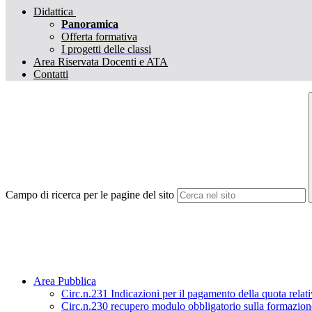
Didattica
Panoramica
Offerta formativa
I progetti delle classi
Area Riservata Docenti e ATA
Contatti
Campo di ricerca per le pagine del sito
Area Pubblica
Circ.n.231 Indicazioni per il pagamento della quota relat
Circ.n.230 recupero modulo obbligatorio sulla formazione 