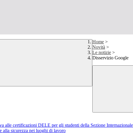
Home
>
Novità
>
Le notizie
>
Disservizio Google
iva alle certificazioni DELE per gli studenti della Sezione Internazional
alla sicurezza nei luoghi di lavoro