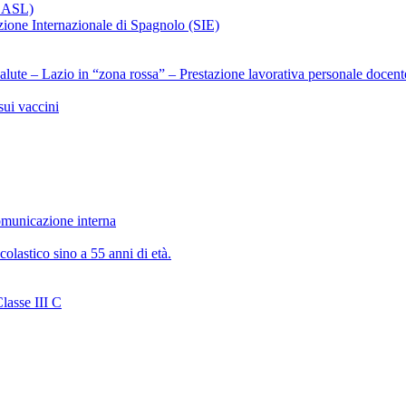
x ASL)
ezione Internazionale di Spagnolo (SIE)
alute – Lazio in “zona rossa” – Prestazione lavorativa personale docent
ui vaccini
municazione interna
olastico sino a 55 anni di età.
lasse III C