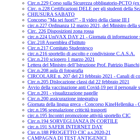
Circ.n.229 Corso sulla Sicurezza obbligatorio-PCTO (e
Circ. n.228 Certificazioni DELE per gli studenti della S
CHIUSURA SABATO
Concorso "Ma sei fuori?" - Il video della classe III I
circ.n.227 Ordinanza 12 marzo 2021, del Ministro della s
Circ. 226 Disposizioni zona rossa
circ.n.224 UniVAX DAY 21 - Giornata di informazione s
Circ.218 Assemblea d'Istituto
Circ.n.217 Comitato Studentesco
circ.n.216 sportello di ascolto e condivisione C.A.S.A.
Circ.n.210 sciopero 1 marzo 2021
Lettera del Ministro dell’Istruzione Prof. Patrizio Bianchi
Circ.n.208 aula di fotografia
CIRCOLARE n. 207 del 23 febbraio 2021 - Canali di co
Circ.n.205 Dislocazione classi dal 22 febbraio 2021
Avvio della vaccinazione anti Covid-19 per il personale sc
Circ.n.201 - visualizzazione pagelle
Circ.n.200 assicurazione integrativa
Giornata della lingua greca - Concorso KineHellenika - C
circ.n.196 segnalazione criticità trasporti
circ.n.195 Incontri promozione attività sportello CIC
Circ.n.194 SORVEGLIANZA IN CORTILE
circ.n.191 SAFER INTERNET DAY
Circ.n.188 PROGETTO CIC a.s.2020-21
CAMPAGNA DI TEST ANTIGENICI