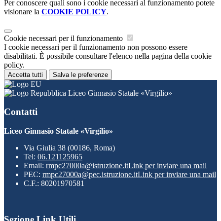
Per conoscere quali sono i cookie necessari al funzionamento potete
visionare la
COOKIE POLICY
.
Cookie necessari per il funzionamento
I cookie necessari per il funzionamento non possono essere
disabilitati. È possibile consultare l'elenco nella pagina della cookie
policy.
Accetta tutti
Salva le preferenze
Liceo Ginnasio Statale «Virgilio»
Contatti
Liceo Ginnasio Statale «Virgilio»
Via Giulia 38 (00186, Roma)
Tel:
06.121125965
Email:
rmpc27000a@istruzione.it
Link per inviare una mail
PEC:
rmpc27000a@pec.istruzione.it
Link per inviare una mail
C.F.: 80201970581
Sezione Link Utili