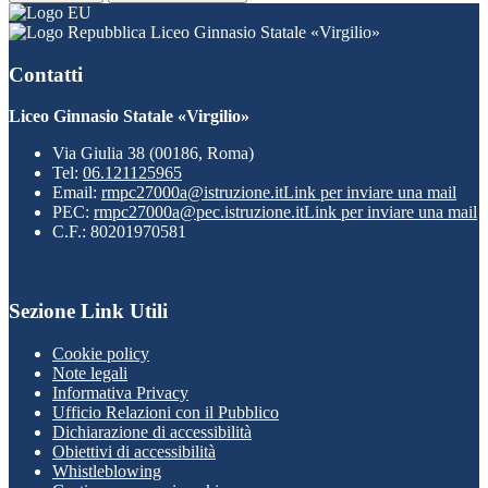
Liceo Ginnasio Statale «Virgilio»
Contatti
Liceo Ginnasio Statale «Virgilio»
Via Giulia 38 (00186, Roma)
Tel:
06.121125965
Email:
rmpc27000a@istruzione.it
Link per inviare una mail
PEC:
rmpc27000a@pec.istruzione.it
Link per inviare una mail
C.F.: 80201970581
Sezione Link Utili
Cookie policy
Note legali
Informativa Privacy
Ufficio Relazioni con il Pubblico
Dichiarazione di accessibilità
Obiettivi di accessibilità
Whistleblowing