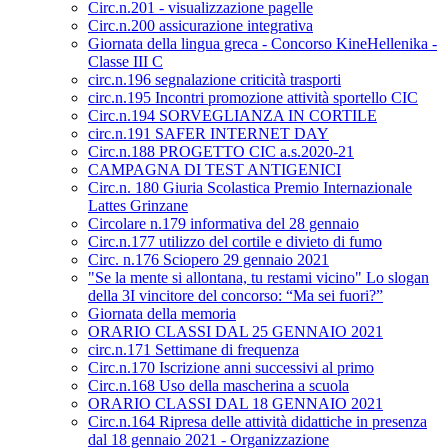
Circ.n.201 - visualizzazione pagelle
Circ.n.200 assicurazione integrativa
Giornata della lingua greca - Concorso KineHellenika -
Classe III C
circ.n.196 segnalazione criticità trasporti
circ.n.195 Incontri promozione attività sportello CIC
Circ.n.194 SORVEGLIANZA IN CORTILE
circ.n.191 SAFER INTERNET DAY
Circ.n.188 PROGETTO CIC a.s.2020-21
CAMPAGNA DI TEST ANTIGENICI
Circ.n. 180 Giuria Scolastica Premio Internazionale
Lattes Grinzane
Circolare n.179 informativa del 28 gennaio
Circ.n.177 utilizzo del cortile e divieto di fumo
Circ. n.176 Sciopero 29 gennaio 2021
"Se la mente si allontana, tu restami vicino" Lo slogan
della 3I vincitore del concorso: “Ma sei fuori?”
Giornata della memoria
ORARIO CLASSI DAL 25 GENNAIO 2021
circ.n.171 Settimane di frequenza
Circ.n.170 Iscrizione anni successivi al primo
Circ.n.168 Uso della mascherina a scuola
ORARIO CLASSI DAL 18 GENNAIO 2021
Circ.n.164 Ripresa delle attività didattiche in presenza
dal 18 gennaio 2021 - Organizzazione