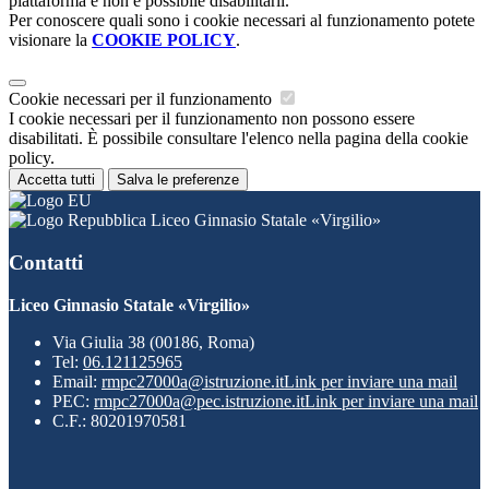
piattaforma e non è possibile disabilitarli.
Per conoscere quali sono i cookie necessari al funzionamento potete
visionare la
COOKIE POLICY
.
Cookie necessari per il funzionamento
I cookie necessari per il funzionamento non possono essere
disabilitati. È possibile consultare l'elenco nella pagina della cookie
policy.
Accetta tutti
Salva le preferenze
Liceo Ginnasio Statale «Virgilio»
Contatti
Liceo Ginnasio Statale «Virgilio»
Via Giulia 38 (00186, Roma)
Tel:
06.121125965
Email:
rmpc27000a@istruzione.it
Link per inviare una mail
PEC:
rmpc27000a@pec.istruzione.it
Link per inviare una mail
C.F.: 80201970581