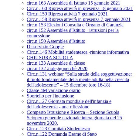
circ.n.163 Assemblea di Istituto 15 gennaio 2021
Circ.n.160 Ripresa attività in presenza 18 gennaio 2021
Circ.n.159 Ripresa attività 7 gennaio 2021
Circ.n.158 Ripresa attività in presenza 7 gennaio 2021
circ.n.153 Elezioni Consulta e Organo di Garanzia
circ.n.152 Assemblea d'Istituto - istruzioni per la
connessione
circ.n.150 Assemblea d'Istituto
Disservizio Google
Circ.n.146 Mobilità studentesca -riunione informativa
CHIUSURA SCUOLA
circ.n.133 Assemblee di classe
circ.n.132 #ioleggoperchè 2020
Circ.n.131 webinar “Sulla strada della soggettivazione:
il ruolo fondamentale della mente adulta nella crescita
dell'adolescente” – 15 dicembre (ore 16-18)
Classe 4M variazione orario
Sportello per l'inclusione
Circ.n.127 Giornata mondiale dell'infanzia e
dell'adolescenza - una riflessione
Comparto Istruzione e Ricerca – Sezione Scuola
Sciopero generale nazionale intera giornata del 25
novembre 2020.
Circ.n.123 Comitato Studentesco
Circ.n.122 Domanda Esame di Stato