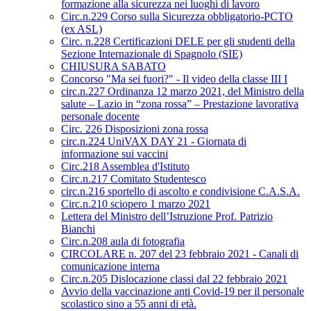
formazione alla sicurezza nei luoghi di lavoro
Circ.n.229 Corso sulla Sicurezza obbligatorio-PCTO
(ex ASL)
Circ. n.228 Certificazioni DELE per gli studenti della
Sezione Internazionale di Spagnolo (SIE)
CHIUSURA SABATO
Concorso "Ma sei fuori?" - Il video della classe III I
circ.n.227 Ordinanza 12 marzo 2021, del Ministro della
salute – Lazio in “zona rossa” – Prestazione lavorativa
personale docente
Circ. 226 Disposizioni zona rossa
circ.n.224 UniVAX DAY 21 - Giornata di
informazione sui vaccini
Circ.218 Assemblea d'Istituto
Circ.n.217 Comitato Studentesco
circ.n.216 sportello di ascolto e condivisione C.A.S.A.
Circ.n.210 sciopero 1 marzo 2021
Lettera del Ministro dell’Istruzione Prof. Patrizio
Bianchi
Circ.n.208 aula di fotografia
CIRCOLARE n. 207 del 23 febbraio 2021 - Canali di
comunicazione interna
Circ.n.205 Dislocazione classi dal 22 febbraio 2021
Avvio della vaccinazione anti Covid-19 per il personale
scolastico sino a 55 anni di età.