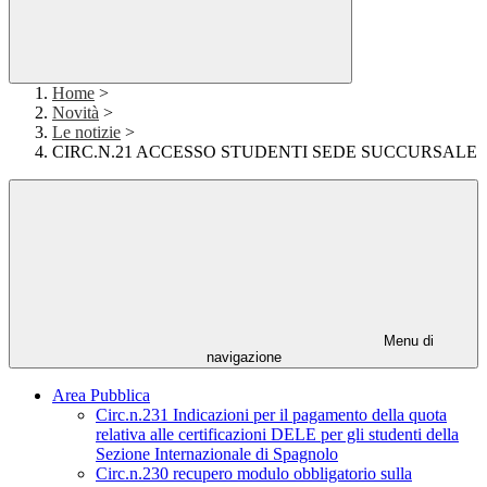
Home
>
Novità
>
Le notizie
>
CIRC.N.21 ACCESSO STUDENTI SEDE SUCCURSALE
Menu di
navigazione
Area Pubblica
Circ.n.231 Indicazioni per il pagamento della quota
relativa alle certificazioni DELE per gli studenti della
Sezione Internazionale di Spagnolo
Circ.n.230 recupero modulo obbligatorio sulla