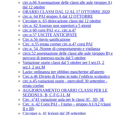
circ.n.66 Assegnazione delle classi alle aule (gruppo A)
dal 12 ottobre
ORARIO CLASSI DAL 12 AL 17 OTTOBRE 2020
circ.n. 64 PAI gruppo A dal 12 OTTOBRE
Circolare n. 63 dislocazione classi dal 12 ottobre
circ.n. 62 Assenze non superiori a 5 giorni
circ.n 60 corsi PAI -e.c. circ.n.47
circ.n.57 USCITE ANTICIPATE
Circ.n.56 rinvio sanificazione
Circ. n.55 errata corrige circ.n.47 corsi PAI
circ.n. 54 -Norme di comportamento e vigilanza
circn.52 assegnazione delle classi alle aule (gruppo B) e
percorsi di ingresso-uscita dal 5 ottobre
Variazione orario classi dal 5 ottobre per I sez.Q, 2
sez.I, 2 sez.M
Lazio: ordinanza per obbligo mascherine all'aperto
Circ.n.46 Divieto di Fumo in tutto l’edificio scolastico
circ.n.45-variazioni orarie - mercoledì 30 settembre -
errata corrige
AGGIORNAMENTO ORARIO CLASSI PER LE
SEZIONI A, B, C,F,G,I,L,M
Circ. n°43 variazione aula per le classi 3C, 3D, 3E
Circ. n. 42 Corsi PAI – I turno – gruppo A1/A2 (classi
II e III)
Circolare n. 41 lezioni dal 28 settembre