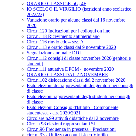
ORARIO CLASSI 5F, 5G, 4F
IO SCELGO IL VIRGILIO (iscrizioni anno scolastico
2022/23)
Variazione orario per alcune classi dal 16 novembre
2020
Circ.n.120 Indicazioni per i colloqui on line
Circ.n.118 Ricevimento antimeridiano
Circ.n.116 rinvio cdc – sez. A
Circ.n.113 e orario classi dal 9 novembre 2020
Segnalazione anomalie DDI
Circ.n.112 consigli di classe novembre 2020(genitori e
studenti)
Circ.n.111 attuativa DPCM 4 novembre 2020
ORARIO CLASSI DAL 2 NOVEMBRE
Circ.n.102 dislocazione classi dal 2 novembre 2020
Esito elezioni dei rappresentanti dei genitori nei consigli
di classe
Esito elezioni rappresentanti degli studenti nei consigli
di classe
Esito elezioni Consiglio d'Istituto - Componente
studentesca - a.s. 2020/2021
Circolare n.99 attività didattiche dal 2 novembre
Circ. n.98 elezioni rappresentanti 5L
Circ.n.96 Frequenza in presenza - Precisazioni
circ.n. 93 - Utilizzo account Liceo Virgilio