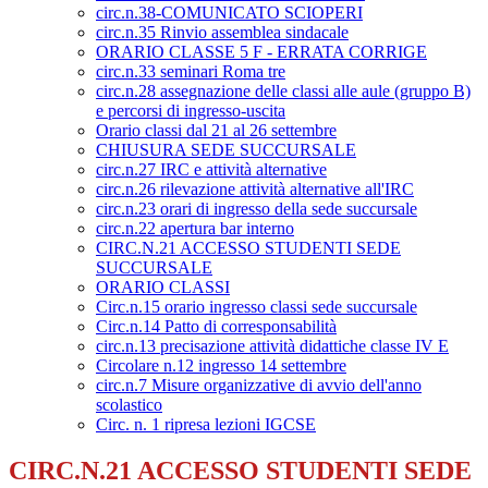
circ.n.38-COMUNICATO SCIOPERI
circ.n.35 Rinvio assemblea sindacale
ORARIO CLASSE 5 F - ERRATA CORRIGE
circ.n.33 seminari Roma tre
circ.n.28 assegnazione delle classi alle aule (gruppo B)
e percorsi di ingresso-uscita
Orario classi dal 21 al 26 settembre
CHIUSURA SEDE SUCCURSALE
circ.n.27 IRC e attività alternative
circ.n.26 rilevazione attività alternative all'IRC
circ.n.23 orari di ingresso della sede succursale
circ.n.22 apertura bar interno
CIRC.N.21 ACCESSO STUDENTI SEDE
SUCCURSALE
ORARIO CLASSI
Circ.n.15 orario ingresso classi sede succursale
Circ.n.14 Patto di corresponsabilità
circ.n.13 precisazione attività didattiche classe IV E
Circolare n.12 ingresso 14 settembre
circ.n.7 Misure organizzative di avvio dell'anno
scolastico
Circ. n. 1 ripresa lezioni IGCSE
CIRC.N.21 ACCESSO STUDENTI SEDE