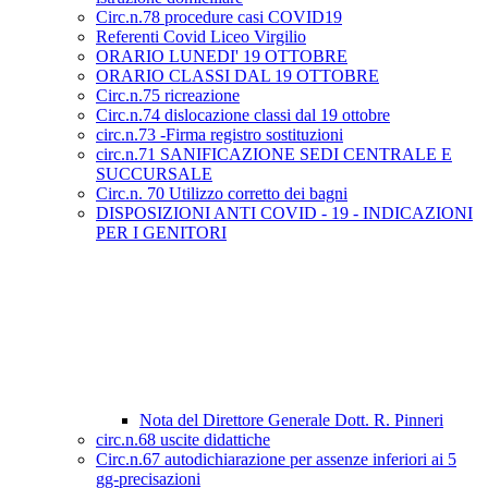
Circ.n.78 procedure casi COVID19
Referenti Covid Liceo Virgilio
ORARIO LUNEDI' 19 OTTOBRE
ORARIO CLASSI DAL 19 OTTOBRE
Circ.n.75 ricreazione
Circ.n.74 dislocazione classi dal 19 ottobre
circ.n.73 -Firma registro sostituzioni
circ.n.71 SANIFICAZIONE SEDI CENTRALE E
SUCCURSALE
Circ.n. 70 Utilizzo corretto dei bagni
DISPOSIZIONI ANTI COVID - 19 - INDICAZIONI
PER I GENITORI
Nota del Direttore Generale Dott. R. Pinneri
circ.n.68 uscite didattiche
Circ.n.67 autodichiarazione per assenze inferiori ai 5
gg-precisazioni