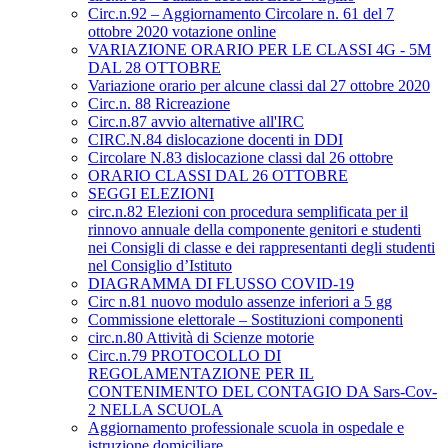
Circ.n.92 – Aggiornamento Circolare n. 61 del 7
ottobre 2020 votazione online
VARIAZIONE ORARIO PER LE CLASSI 4G - 5M
DAL 28 OTTOBRE
Variazione orario per alcune classi dal 27 ottobre 2020
Circ.n. 88 Ricreazione
Circ.n.87 avvio alternative all'IRC
CIRC.N.84 dislocazione docenti in DDI
Circolare N.83 dislocazione classi dal 26 ottobre
ORARIO CLASSI DAL 26 OTTOBRE
SEGGI ELEZIONI
circ.n.82 Elezioni con procedura semplificata per il
rinnovo annuale della componente genitori e studenti
nei Consigli di classe e dei rappresentanti degli studenti
nel Consiglio d’Istituto
DIAGRAMMA DI FLUSSO COVID-19
Circ n.81 nuovo modulo assenze inferiori a 5 gg
Commissione elettorale – Sostituzioni componenti
circ.n.80 Attività di Scienze motorie
Circ.n.79 PROTOCOLLO DI
REGOLAMENTAZIONE PER IL
CONTENIMENTO DEL CONTAGIO DA Sars-Cov-
2 NELLA SCUOLA
Aggiornamento professionale scuola in ospedale e
istruzione domiciliare