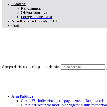
Didattica
Panoramica
Offerta formativa
I progetti delle classi
Area Riservata Docenti e ATA
Contatti
Campo di ricerca per le pagine del sito
Area Pubblica
Circ.n.231 Indicazioni per il pagamento della quota relat
Circ.n.230 recupero modulo obbligatorio sulla formazione 