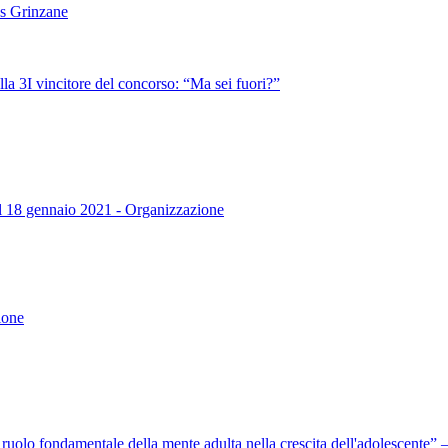
es Grinzane
lla 3I vincitore del concorso: “Ma sei fuori?”
dal 18 gennaio 2021 - Organizzazione
ione
l ruolo fondamentale della mente adulta nella crescita dell'adolescente”