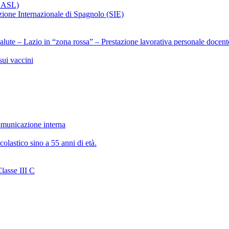
x ASL)
ezione Internazionale di Spagnolo (SIE)
alute – Lazio in “zona rossa” – Prestazione lavorativa personale docent
ui vaccini
municazione interna
olastico sino a 55 anni di età.
lasse III C