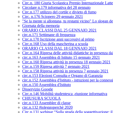
Circ.n. 180 Giuria Scolastica Premio Internazionale Latt
Circolare n.179 informativa del 28 gennaio
Circ.n.177 utilizzo del cortile e divieto di fumo
Circ. n.176 Sciopero 29 gennaio 2021
"Se la mente si allontana, tu restami vicino" Lo slogan de
Giornata della memoria
ORARIO CLASSI DAL 25 GENNAIO 2021
circ.n.171 Settimane di frequenza
Circ.n.170 Iscrizione anni successivi al primo
Circ.n.168 Uso della mascherina a scuola
ORARIO CLASSI DAL 18 GENNAIO 2021
Circ.n.164 Ripresa delle attività didattiche in presenza 
circ.n.163 Assemblea di Istituto 15 gennaio 2021
Circ.n.160 Ripresa attività in presenza 18 gennaio 2021
Circ.n.159 Ripresa attività 7 gennaio 2021
Circ.n.158 Ripresa attività in presenza 7 gennaio 2021
circ.n.153 Elezioni Consulta e Organo di Garanzia
circ.n.152 Assemblea d'Istituto - istruzioni per la conness
circ.n.150 Assemblea d'Istituto
Disservizio Google
Circ.n.146 Mobilità studentesca -riunione informativa
CHIUSURA SCUOLA
circ.n.133 Assemblee di classe
circ.n.132 #ioleggoperchè 2020
Circ.n.131 webinar “Sulla strada della soggettivazione: i