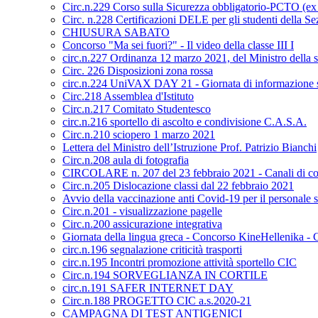
Circ.n.229 Corso sulla Sicurezza obbligatorio-PCTO (e
Circ. n.228 Certificazioni DELE per gli studenti della S
CHIUSURA SABATO
Concorso "Ma sei fuori?" - Il video della classe III I
circ.n.227 Ordinanza 12 marzo 2021, del Ministro della s
Circ. 226 Disposizioni zona rossa
circ.n.224 UniVAX DAY 21 - Giornata di informazione s
Circ.218 Assemblea d'Istituto
Circ.n.217 Comitato Studentesco
circ.n.216 sportello di ascolto e condivisione C.A.S.A.
Circ.n.210 sciopero 1 marzo 2021
Lettera del Ministro dell’Istruzione Prof. Patrizio Bianchi
Circ.n.208 aula di fotografia
CIRCOLARE n. 207 del 23 febbraio 2021 - Canali di co
Circ.n.205 Dislocazione classi dal 22 febbraio 2021
Avvio della vaccinazione anti Covid-19 per il personale sc
Circ.n.201 - visualizzazione pagelle
Circ.n.200 assicurazione integrativa
Giornata della lingua greca - Concorso KineHellenika - C
circ.n.196 segnalazione criticità trasporti
circ.n.195 Incontri promozione attività sportello CIC
Circ.n.194 SORVEGLIANZA IN CORTILE
circ.n.191 SAFER INTERNET DAY
Circ.n.188 PROGETTO CIC a.s.2020-21
CAMPAGNA DI TEST ANTIGENICI