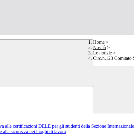
Home
>
Novità
>
Le notizie
>
Circ.n.123 Comitato 
iva alle certificazioni DELE per gli studenti della Sezione Internazional
alla sicurezza nei luoghi di lavoro