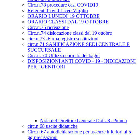
Circ.n.78 procedure casi COVID19
Referenti Covid Liceo Virgilio
ORARIO LUNEDI' 19 OTTOBRE
ORARIO CLASSI DAL 19 OTTOBRE
Circ.n.75 ricreazione
Circ.n.74 dislocazione classi dal 19 ottobre
circ.n.73 -Firma registro sostituzioni
circ.n.71 SANIFICAZIONE SEDI CENTRALE E
SUCCURSALE
Circ.n. 70 Utilizzo corretto dei bagni
DISPOSIZIONI ANTI COVID - 19 - INDICAZIONI
PER I GENITORI
Nota del Direttore Generale Dott. R. Pinneri
circ.n.68 uscite didattiche
Circ.n.67 autodichiarazione per assenze inferiori ai 5
gg-precisazioni