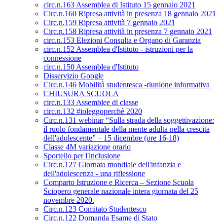
circ.n.163 Assemblea di Istituto 15 gennaio 2021
Circ.n.160 Ripresa attività in presenza 18 gennaio 2021
Circ.n.159 Ripresa attività 7 gennaio 2021
Circ.n.158 Ripresa attività in presenza 7 gennaio 2021
circ.n.153 Elezioni Consulta e Organo di Garanzia
circ.n.152 Assemblea d'Istituto - istruzioni per la
connessione
circ.n.150 Assemblea d'Istituto
Disservizio Google
Circ.n.146 Mobilità studentesca -riunione informativa
CHIUSURA SCUOLA
circ.n.133 Assemblee di classe
circ.n.132 #ioleggoperchè 2020
Circ.n.131 webinar “Sulla strada della soggettivazione:
il ruolo fondamentale della mente adulta nella crescita
dell'adolescente” – 15 dicembre (ore 16-18)
Classe 4M variazione orario
Sportello per l'inclusione
Circ.n.127 Giornata mondiale dell'infanzia e
dell'adolescenza - una riflessione
Comparto Istruzione e Ricerca – Sezione Scuola
Sciopero generale nazionale intera giornata del 25
novembre 2020.
Circ.n.123 Comitato Studentesco
Circ.n.122 Domanda Esame di Stato