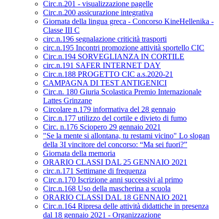
Circ.n.201 - visualizzazione pagelle
Circ.n.200 assicurazione integrativa
Giornata della lingua greca - Concorso KineHellenika -
Classe III C
circ.n.196 segnalazione criticità trasporti
circ.n.195 Incontri promozione attività sportello CIC
Circ.n.194 SORVEGLIANZA IN CORTILE
circ.n.191 SAFER INTERNET DAY
Circ.n.188 PROGETTO CIC a.s.2020-21
CAMPAGNA DI TEST ANTIGENICI
Circ.n. 180 Giuria Scolastica Premio Internazionale
Lattes Grinzane
Circolare n.179 informativa del 28 gennaio
Circ.n.177 utilizzo del cortile e divieto di fumo
Circ. n.176 Sciopero 29 gennaio 2021
"Se la mente si allontana, tu restami vicino" Lo slogan
della 3I vincitore del concorso: “Ma sei fuori?”
Giornata della memoria
ORARIO CLASSI DAL 25 GENNAIO 2021
circ.n.171 Settimane di frequenza
Circ.n.170 Iscrizione anni successivi al primo
Circ.n.168 Uso della mascherina a scuola
ORARIO CLASSI DAL 18 GENNAIO 2021
Circ.n.164 Ripresa delle attività didattiche in presenza
dal 18 gennaio 2021 - Organizzazione