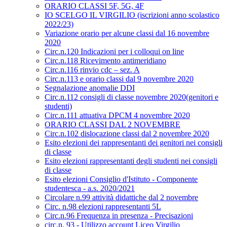
ORARIO CLASSI 5F, 5G, 4F
IO SCELGO IL VIRGILIO (iscrizioni anno scolastico
2022/23)
Variazione orario per alcune classi dal 16 novembre
2020
Circ.n.120 Indicazioni per i colloqui on line
Circ.n.118 Ricevimento antimeridiano
Circ.n.116 rinvio cdc – sez. A
Circ.n.113 e orario classi dal 9 novembre 2020
Segnalazione anomalie DDI
Circ.n.112 consigli di classe novembre 2020(genitori e
studenti)
Circ.n.111 attuativa DPCM 4 novembre 2020
ORARIO CLASSI DAL 2 NOVEMBRE
Circ.n.102 dislocazione classi dal 2 novembre 2020
Esito elezioni dei rappresentanti dei genitori nei consigli
di classe
Esito elezioni rappresentanti degli studenti nei consigli
di classe
Esito elezioni Consiglio d'Istituto - Componente
studentesca - a.s. 2020/2021
Circolare n.99 attività didattiche dal 2 novembre
Circ. n.98 elezioni rappresentanti 5L
Circ.n.96 Frequenza in presenza - Precisazioni
circ.n. 93 - Utilizzo account Liceo Virgilio