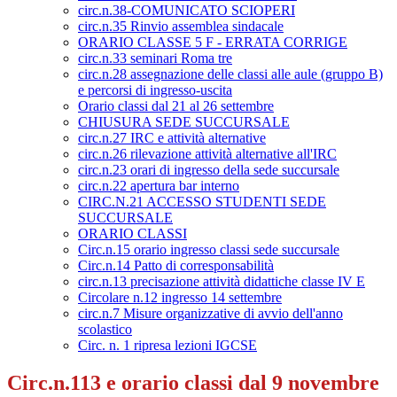
circ.n.38-COMUNICATO SCIOPERI
circ.n.35 Rinvio assemblea sindacale
ORARIO CLASSE 5 F - ERRATA CORRIGE
circ.n.33 seminari Roma tre
circ.n.28 assegnazione delle classi alle aule (gruppo B)
e percorsi di ingresso-uscita
Orario classi dal 21 al 26 settembre
CHIUSURA SEDE SUCCURSALE
circ.n.27 IRC e attività alternative
circ.n.26 rilevazione attività alternative all'IRC
circ.n.23 orari di ingresso della sede succursale
circ.n.22 apertura bar interno
CIRC.N.21 ACCESSO STUDENTI SEDE
SUCCURSALE
ORARIO CLASSI
Circ.n.15 orario ingresso classi sede succursale
Circ.n.14 Patto di corresponsabilità
circ.n.13 precisazione attività didattiche classe IV E
Circolare n.12 ingresso 14 settembre
circ.n.7 Misure organizzative di avvio dell'anno
scolastico
Circ. n. 1 ripresa lezioni IGCSE
Circ.n.113 e orario classi dal 9 novembre