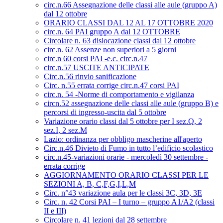
circ.n.66 Assegnazione delle classi alle aule (gruppo A)
dal 12 ottobre
ORARIO CLASSI DAL 12 AL 17 OTTOBRE 2020
circ.n. 64 PAI gruppo A dal 12 OTTOBRE
Circolare n. 63 dislocazione classi dal 12 ottobre
circ.n. 62 Assenze non superiori a 5 giorni
circ.n 60 corsi PAI -e.c. circ.n.47
circ.n.57 USCITE ANTICIPATE
Circ.n.56 rinvio sanificazione
Circ. n.55 errata corrige circ.n.47 corsi PAI
circ.n. 54 -Norme di comportamento e vigilanza
circn.52 assegnazione delle classi alle aule (gruppo B) e
percorsi di ingresso-uscita dal 5 ottobre
Variazione orario classi dal 5 ottobre per I sez.Q, 2
sez.I, 2 sez.M
Lazio: ordinanza per obbligo mascherine all'aperto
Circ.n.46 Divieto di Fumo in tutto l’edificio scolastico
circ.n.45-variazioni orarie - mercoledì 30 settembre -
errata corrige
AGGIORNAMENTO ORARIO CLASSI PER LE
SEZIONI A, B, C,F,G,I,L,M
Circ. n°43 variazione aula per le classi 3C, 3D, 3E
Circ. n. 42 Corsi PAI – I turno – gruppo A1/A2 (classi
II e III)
Circolare n. 41 lezioni dal 28 settembre