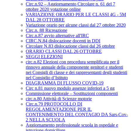
Circ.n.92 – Aggiornamento Circolare n. 61 del 7
ottobre 2020 votazione online
VARIAZIONE ORARIO PER LE CLASSI 4G - 5M
DAL 28 OTTOBRE
Variazione orario per alcune classi dal 27 ottobre 2020
Circ.n. 88 Ricreazione
Circ.n.87 avvio alternative all'IRC
CIRC.N.84 dislocazione docenti in DDI
Circolare N.83 dislocazione classi dal 26 ottobre
ORARIO CLASSI DAL 26 OTTOBRE
SEGGI ELEZIONI
circ.n.82 Elezioni con procedura semplificata per il
rinnovo annuale della componente genitori e studenti
nei Consigli di classe e dei rappresentanti degli studenti
nel Consiglio d’Istituto
DIAGRAMMA DI FLUSSO COVID-19
Circ n.81 nuovo modulo assenze inferiori a 5 gg
Commissione elettorale – Sostituzioni componenti
circ.n.80 Attività di Scienze motorie
Circ.n.79 PROTOCOLLO DI
REGOLAMENTAZIONE PER IL
CONTENIMENTO DEL CONTAGIO DA Sars-Cov-
2 NELLA SCUOLA
Aggiornamento professionale scuola in ospedale e
istruzione domiciliare