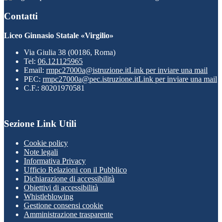
Contatti
Liceo Ginnasio Statale «Virgilio»
Via Giulia 38 (00186, Roma)
Tel:
06.121125965
Email:
rmpc27000a@istruzione.it
Link per inviare una mail
PEC:
rmpc27000a@pec.istruzione.it
Link per inviare una mail
C.F.: 80201970581
Sezione Link Utili
Cookie policy
Note legali
Informativa Privacy
Ufficio Relazioni con il Pubblico
Dichiarazione di accessibilità
Obiettivi di accessibilità
Whistleblowing
Gestione consensi cookie
Amministrazione trasparente