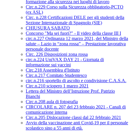
formazione alla sicurezza nei luoghi di lavoro
Circ.n.229 Corso sulla Sicurezza obbligatorio-PCTO
(ex ASL)
Circ. n.228 Certificazioni DELE per gli studenti della
Sezione Internazionale di Spagnolo (SIE)
CHIUSURA SABATO
Concorso "Ma sei fuori?" - Il video della classe III I
circ.n.227 Ordinanza 12 marzo 2021, del Ministro della
salute – Lazio in “zona rossa” – Prestazione lavorativa
personale docente
Circ. 226 Disposizioni zona rossa
circ.n.224 UniVAX DAY 21 - Giornata di
informazione sui vaccini
Circ.218 Assemblea d'Istituto
Circ.n.217 Comitato Studentesco
circ.n.216 sportello di ascolto e condivisione C.A.S.A.
Circ.n.210 sciopero 1 marzo 2021
Lettera del Ministro dell’Istruzione Prof. Patrizio
Bianchi
Circ.n.208 aula di fotografia
CIRCOLARE n. 207 del 23 febbraio 2021 - Canali di
comunicazione interna
Circ.n.205 Dislocazione classi dal 22 febbraio 2021
Avvio della vaccinazione anti Covid-19 per il personale
scolastico sino a 55 anni di età.