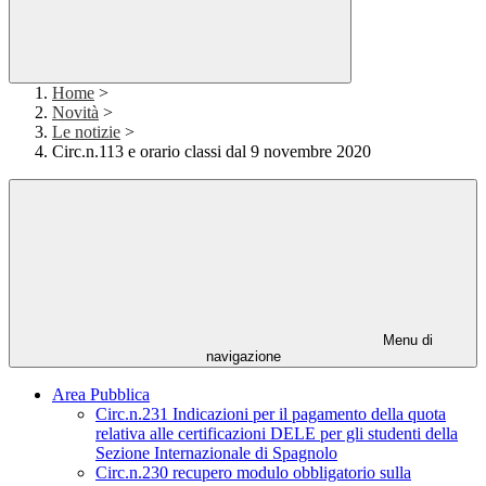
Home
>
Novità
>
Le notizie
>
Circ.n.113 e orario classi dal 9 novembre 2020
Menu di
navigazione
Area Pubblica
Circ.n.231 Indicazioni per il pagamento della quota
relativa alle certificazioni DELE per gli studenti della
Sezione Internazionale di Spagnolo
Circ.n.230 recupero modulo obbligatorio sulla