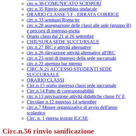
circ.n.38-COMUNICATO SCIOPERI
circ.n.35 Rinvio assemblea sindacale
ORARIO CLASSE 5 F - ERRATA CORRIGE
circ.n.33 seminari Roma tre
circ.n.28 assegnazione delle classi alle aule (gruppo B)
e percorsi di ingresso-uscita
Orario classi dal 21 al 26 settembre
CHIUSURA SEDE SUCCURSALE
circ.n.27 IRC e attività alternative
circ.n.26 rilevazione attività alternative all'IRC
circ.n.23 orari di ingresso della sede succursale
circ.n.22 apertura bar interno
CIRC.N.21 ACCESSO STUDENTI SEDE
SUCCURSALE
ORARIO CLASSI
Circ.n.15 orario ingresso classi sede succursale
Circ.n.14 Patto di corresponsabilità
circ.n.13 precisazione attività didattiche classe IV E
Circolare n.12 ingresso 14 settembre
circ.n.7 Misure organizzative di avvio dell'anno
scolastico
Circ. n. 1 ripresa lezioni IGCSE
Circ.n.56 rinvio sanificazione