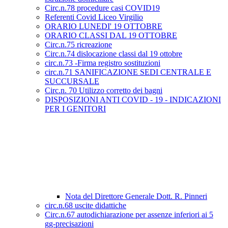
Circ.n.78 procedure casi COVID19
Referenti Covid Liceo Virgilio
ORARIO LUNEDI' 19 OTTOBRE
ORARIO CLASSI DAL 19 OTTOBRE
Circ.n.75 ricreazione
Circ.n.74 dislocazione classi dal 19 ottobre
circ.n.73 -Firma registro sostituzioni
circ.n.71 SANIFICAZIONE SEDI CENTRALE E
SUCCURSALE
Circ.n. 70 Utilizzo corretto dei bagni
DISPOSIZIONI ANTI COVID - 19 - INDICAZIONI
PER I GENITORI
Nota del Direttore Generale Dott. R. Pinneri
circ.n.68 uscite didattiche
Circ.n.67 autodichiarazione per assenze inferiori ai 5
gg-precisazioni