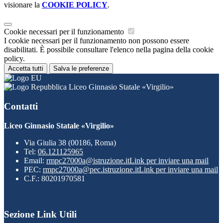
visionare la
COOKIE POLICY
.
Cookie necessari per il funzionamento
I cookie necessari per il funzionamento non possono essere
disabilitati. È possibile consultare l'elenco nella pagina della cookie
policy.
Accetta tutti
Salva le preferenze
Liceo Ginnasio Statale «Virgilio»
Contatti
Liceo Ginnasio Statale «Virgilio»
Via Giulia 38 (00186, Roma)
Tel:
06.121125965
Email:
rmpc27000a@istruzione.it
Link per inviare una mail
PEC:
rmpc27000a@pec.istruzione.it
Link per inviare una mail
C.F.: 80201970581
Sezione Link Utili