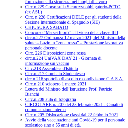
formazione alla sicurezza nei luoghi di lavoro
Circ.n.229 Corso sulla Sicurezza obbligatorio-PCTO
(ex ASL)
Circ. n.228 Certificazioni DELE per gli studenti della
Sezione Internazionale di Spagnolo (SIE)
CHIUSURA SABATO
Concorso "Ma sei fuori?" - Il video della classe III I
circ.n.227 Ordinanza 12 marzo 2021, del Ministro della
salute – Lazio in “zona rossa” – Prestazione lavorativa
personale docente
Circ. 226 Disposizioni zona rossa
circ.n.224 UniVAX DAY 21 - Giornata di
informazione sui vaccini
Circ.218 Assemblea d'Istituto
Circ.n.217 Comitato Studentesco
circ.n.216 sportello di ascolto e condivisione C.A.S.A.
Circ.n.210 sciopero 1 marzo 2021
Lettera del Ministro dell’Istruzione Prof. Patrizio
Bianchi
Circ.n.208 aula di fotografia
CIRCOLARE n. 207 del 23 febbraio 2021 - Canali di
comunicazione interna
Circ.n.205 Dislocazione classi dal 22 febbraio 2021
Avvio della vaccinazione anti Covid-19 per il personale
scolastico sino a 55 anni di età.