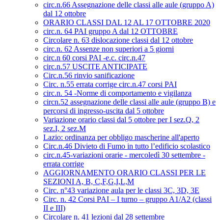
circ.n.66 Assegnazione delle classi alle aule (gruppo A)
dal 12 ottobre
ORARIO CLASSI DAL 12 AL 17 OTTOBRE 2020
circ.n. 64 PAI gruppo A dal 12 OTTOBRE
Circolare n. 63 dislocazione classi dal 12 ottobre
circ.n. 62 Assenze non superiori a 5 giorni
circ.n 60 corsi PAI -e.c. circ.n.47
circ.n.57 USCITE ANTICIPATE
Circ.n.56 rinvio sanificazione
Circ. n.55 errata corrige circ.n.47 corsi PAI
circ.n. 54 -Norme di comportamento e vigilanza
circn.52 assegnazione delle classi alle aule (gruppo B) e
percorsi di ingresso-uscita dal 5 ottobre
Variazione orario classi dal 5 ottobre per I sez.Q, 2
sez.I, 2 sez.M
Lazio: ordinanza per obbligo mascherine all'aperto
Circ.n.46 Divieto di Fumo in tutto l’edificio scolastico
circ.n.45-variazioni orarie - mercoledì 30 settembre -
errata corrige
AGGIORNAMENTO ORARIO CLASSI PER LE
SEZIONI A, B, C,F,G,I,L,M
Circ. n°43 variazione aula per le classi 3C, 3D, 3E
Circ. n. 42 Corsi PAI – I turno – gruppo A1/A2 (classi
II e III)
Circolare n. 41 lezioni dal 28 settembre