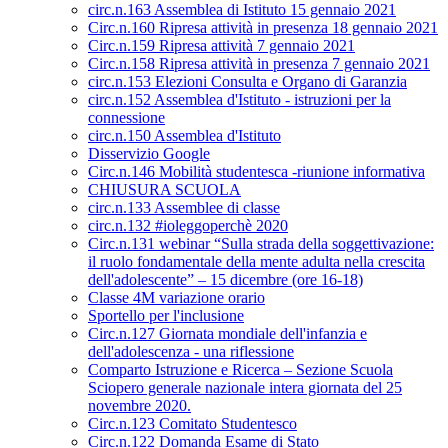
circ.n.163 Assemblea di Istituto 15 gennaio 2021
Circ.n.160 Ripresa attività in presenza 18 gennaio 2021
Circ.n.159 Ripresa attività 7 gennaio 2021
Circ.n.158 Ripresa attività in presenza 7 gennaio 2021
circ.n.153 Elezioni Consulta e Organo di Garanzia
circ.n.152 Assemblea d'Istituto - istruzioni per la
connessione
circ.n.150 Assemblea d'Istituto
Disservizio Google
Circ.n.146 Mobilità studentesca -riunione informativa
CHIUSURA SCUOLA
circ.n.133 Assemblee di classe
circ.n.132 #ioleggoperchè 2020
Circ.n.131 webinar “Sulla strada della soggettivazione:
il ruolo fondamentale della mente adulta nella crescita
dell'adolescente” – 15 dicembre (ore 16-18)
Classe 4M variazione orario
Sportello per l'inclusione
Circ.n.127 Giornata mondiale dell'infanzia e
dell'adolescenza - una riflessione
Comparto Istruzione e Ricerca – Sezione Scuola
Sciopero generale nazionale intera giornata del 25
novembre 2020.
Circ.n.123 Comitato Studentesco
Circ.n.122 Domanda Esame di Stato