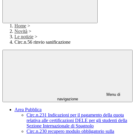
Home
>
Novità
>
Le notizie
>
Circ.n.56 rinvio sanificazione
Menu di
navigazione
Area Pubblica
Circ.n.231 Indicazioni per il pagamento della quota
relativa alle certificazioni DELE per gli studenti della
Sezione Internazionale di Spagnolo
Circ.n.230 recupero modulo obbligatorio sulla