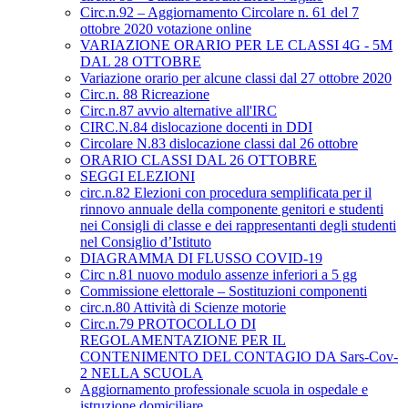
Circ.n.92 – Aggiornamento Circolare n. 61 del 7
ottobre 2020 votazione online
VARIAZIONE ORARIO PER LE CLASSI 4G - 5M
DAL 28 OTTOBRE
Variazione orario per alcune classi dal 27 ottobre 2020
Circ.n. 88 Ricreazione
Circ.n.87 avvio alternative all'IRC
CIRC.N.84 dislocazione docenti in DDI
Circolare N.83 dislocazione classi dal 26 ottobre
ORARIO CLASSI DAL 26 OTTOBRE
SEGGI ELEZIONI
circ.n.82 Elezioni con procedura semplificata per il
rinnovo annuale della componente genitori e studenti
nei Consigli di classe e dei rappresentanti degli studenti
nel Consiglio d’Istituto
DIAGRAMMA DI FLUSSO COVID-19
Circ n.81 nuovo modulo assenze inferiori a 5 gg
Commissione elettorale – Sostituzioni componenti
circ.n.80 Attività di Scienze motorie
Circ.n.79 PROTOCOLLO DI
REGOLAMENTAZIONE PER IL
CONTENIMENTO DEL CONTAGIO DA Sars-Cov-
2 NELLA SCUOLA
Aggiornamento professionale scuola in ospedale e
istruzione domiciliare