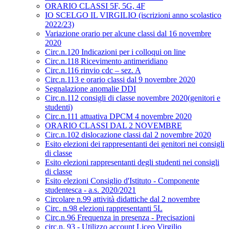
ORARIO CLASSI 5F, 5G, 4F
IO SCELGO IL VIRGILIO (iscrizioni anno scolastico
2022/23)
Variazione orario per alcune classi dal 16 novembre
2020
Circ.n.120 Indicazioni per i colloqui on line
Circ.n.118 Ricevimento antimeridiano
Circ.n.116 rinvio cdc – sez. A
Circ.n.113 e orario classi dal 9 novembre 2020
Segnalazione anomalie DDI
Circ.n.112 consigli di classe novembre 2020(genitori e
studenti)
Circ.n.111 attuativa DPCM 4 novembre 2020
ORARIO CLASSI DAL 2 NOVEMBRE
Circ.n.102 dislocazione classi dal 2 novembre 2020
Esito elezioni dei rappresentanti dei genitori nei consigli
di classe
Esito elezioni rappresentanti degli studenti nei consigli
di classe
Esito elezioni Consiglio d'Istituto - Componente
studentesca - a.s. 2020/2021
Circolare n.99 attività didattiche dal 2 novembre
Circ. n.98 elezioni rappresentanti 5L
Circ.n.96 Frequenza in presenza - Precisazioni
circ.n. 93 - Utilizzo account Liceo Virgilio