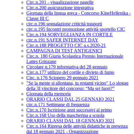
Circ.n.201 - visualizzazione pagelle
Circ.n.200 assicurazione integrativa
Giornata della lingua greca - Concorso KineHellenika -
Classe III C
circ.n.196 segnalazione criticità trasporti
circ.n.195 Incontri promozione attività sportello CIC
Circ.n.194 SORVEGLIANZA IN CORTILE
circ.n.191 SAFER INTERNET DAY
Circ.n.188 PROGETTO CIC a.s.2020-21
CAMPAGNA DI TEST ANTIGENICI
Circ.n. 180 Giuria Scolastica Premio Internazionale
Lattes Grinzane
Circolare n.179 informativa del 28 gennaio
Circ.n.177 utilizzo del cortile e divieto di fumo
Circ. n.176 Sciopero 29 gennaio 2021
"Se la mente si allontana, tu restami vicino" Lo slogan
della 3I vincitore del concorso: “Ma sei fuori?”
Giornata della memoria
ORARIO CLASSI DAL 25 GENNAIO 2021
circ.n.171 Settimane di frequenza
Circ.n.170 Iscrizione anni successivi al primo
Circ.n.168 Uso della mascherina a scuola
ORARIO CLASSI DAL 18 GENNAIO 2021
Circ.n.164 Ripresa delle attività didattiche in presenza
dal 18 gennaio 2021 - Organizzazione