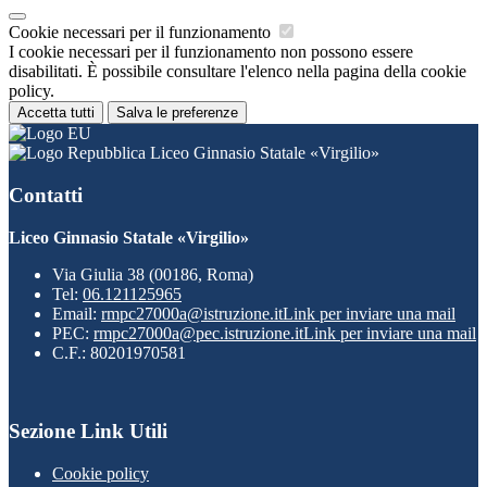
Cookie necessari per il funzionamento
I cookie necessari per il funzionamento non possono essere
disabilitati. È possibile consultare l'elenco nella pagina della cookie
policy.
Accetta tutti
Salva le preferenze
Liceo Ginnasio Statale «Virgilio»
Contatti
Liceo Ginnasio Statale «Virgilio»
Via Giulia 38 (00186, Roma)
Tel:
06.121125965
Email:
rmpc27000a@istruzione.it
Link per inviare una mail
PEC:
rmpc27000a@pec.istruzione.it
Link per inviare una mail
C.F.: 80201970581
Sezione Link Utili
Cookie policy