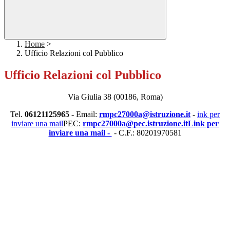
Home
>
Ufficio Relazioni col Pubblico
Ufficio Relazioni col Pubblico
Via Giulia 38 (00186, Roma)
Tel.
06121125965
- Email:
rmpc27000a@istruzione.it
-
ink per
inviare una mail
PEC:
rmpc27000a@pec.istruzione.it
Link per
inviare una mail -
-
C.F.: 80201970581