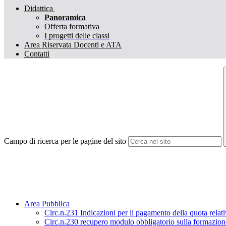
Didattica
Panoramica
Offerta formativa
I progetti delle classi
Area Riservata Docenti e ATA
Contatti
Campo di ricerca per le pagine del sito
Area Pubblica
Circ.n.231 Indicazioni per il pagamento della quota relat
Circ.n.230 recupero modulo obbligatorio sulla formazione 