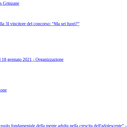
es Grinzane
lla 3I vincitore del concorso: “Ma sei fuori?”
dal 18 gennaio 2021 - Organizzazione
ione
l ruolo fondamentale della mente adulta nella crescita dell'adolescente”