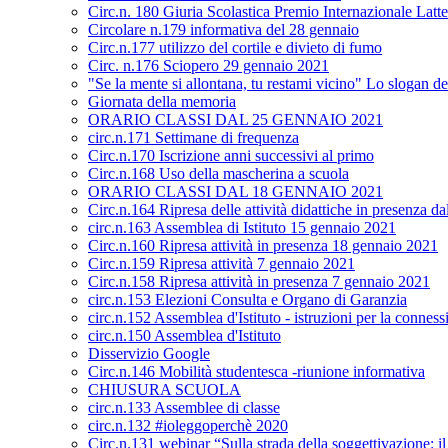
Circ.n. 180 Giuria Scolastica Premio Internazionale Latt
Circolare n.179 informativa del 28 gennaio
Circ.n.177 utilizzo del cortile e divieto di fumo
Circ. n.176 Sciopero 29 gennaio 2021
"Se la mente si allontana, tu restami vicino" Lo slogan de
Giornata della memoria
ORARIO CLASSI DAL 25 GENNAIO 2021
circ.n.171 Settimane di frequenza
Circ.n.170 Iscrizione anni successivi al primo
Circ.n.168 Uso della mascherina a scuola
ORARIO CLASSI DAL 18 GENNAIO 2021
Circ.n.164 Ripresa delle attività didattiche in presenza 
circ.n.163 Assemblea di Istituto 15 gennaio 2021
Circ.n.160 Ripresa attività in presenza 18 gennaio 2021
Circ.n.159 Ripresa attività 7 gennaio 2021
Circ.n.158 Ripresa attività in presenza 7 gennaio 2021
circ.n.153 Elezioni Consulta e Organo di Garanzia
circ.n.152 Assemblea d'Istituto - istruzioni per la conness
circ.n.150 Assemblea d'Istituto
Disservizio Google
Circ.n.146 Mobilità studentesca -riunione informativa
CHIUSURA SCUOLA
circ.n.133 Assemblee di classe
circ.n.132 #ioleggoperchè 2020
Circ.n.131 webinar “Sulla strada della soggettivazione: i