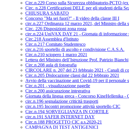
Circ.n.229 Corso sulla Sicurezza obbligatorio-PCTO (e
Circ. n.228 Certificazioni DELE per gli studenti della S
CHIUSURA SABATO
Concorso "Ma sei fuori?" - Il video della classe III I
circ.n.227 Ordinanza 12 marzo 2021, del Ministro della s
Circ. 226 Disposizioni zona rossa
circ.n.224 UniVAX DAY 21 - Giornata di informazione s
Circ.218 Assemblea d'Istituto
Circ.n.217 Comitato Studentesco
circ.n.216 sportello di ascolto e condivisione C.A.S.A.
Circ.n.210 sciopero 1 marzo 2021
Lettera del Ministro dell’Istruzione Prof. Patrizio Bianchi
Circ.n.208 aula di fotografia
CIRCOLARE n. 207 del 23 febbraio 2021 - Canali di co
Circ.n.205 Dislocazione classi dal 22 febbraio 2021
Avvio della vaccinazione anti Covid-19 per il personale sc
Circ.n.201 - visualizzazione pagelle
Circ.n.200 assicurazione integrativa
Giornata della lingua greca - Concorso KineHellenika - C
circ.n.196 segnalazione criticità trasporti
circ.n.195 Incontri promozione attività sportello CIC
Circ.n.194 SORVEGLIANZA IN CORTILE
circ.n.191 SAFER INTERNET DAY
Circ.n.188 PROGETTO CIC a.s.2020-21
CAMPAGNA DI TEST ANTIGENICI