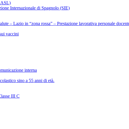
x ASL)
ezione Internazionale di Spagnolo (SIE)
alute – Lazio in “zona rossa” – Prestazione lavorativa personale docent
ui vaccini
municazione interna
olastico sino a 55 anni di età.
lasse III C