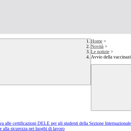
Home
>
Novità
>
Le notizie
>
Avvio della vaccinazio
iva alle certificazioni DELE per gli studenti della Sezione Internazional
alla sicurezza nei luoghi di lavoro