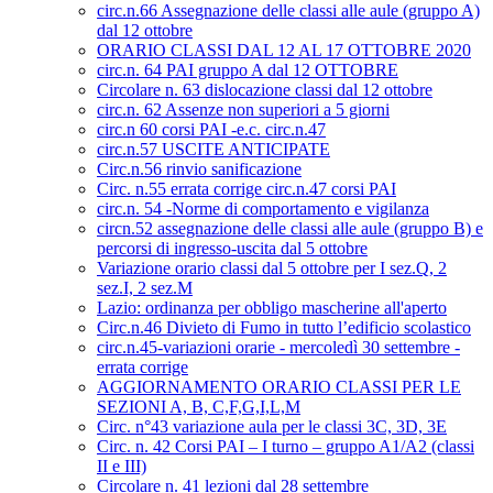
circ.n.66 Assegnazione delle classi alle aule (gruppo A)
dal 12 ottobre
ORARIO CLASSI DAL 12 AL 17 OTTOBRE 2020
circ.n. 64 PAI gruppo A dal 12 OTTOBRE
Circolare n. 63 dislocazione classi dal 12 ottobre
circ.n. 62 Assenze non superiori a 5 giorni
circ.n 60 corsi PAI -e.c. circ.n.47
circ.n.57 USCITE ANTICIPATE
Circ.n.56 rinvio sanificazione
Circ. n.55 errata corrige circ.n.47 corsi PAI
circ.n. 54 -Norme di comportamento e vigilanza
circn.52 assegnazione delle classi alle aule (gruppo B) e
percorsi di ingresso-uscita dal 5 ottobre
Variazione orario classi dal 5 ottobre per I sez.Q, 2
sez.I, 2 sez.M
Lazio: ordinanza per obbligo mascherine all'aperto
Circ.n.46 Divieto di Fumo in tutto l’edificio scolastico
circ.n.45-variazioni orarie - mercoledì 30 settembre -
errata corrige
AGGIORNAMENTO ORARIO CLASSI PER LE
SEZIONI A, B, C,F,G,I,L,M
Circ. n°43 variazione aula per le classi 3C, 3D, 3E
Circ. n. 42 Corsi PAI – I turno – gruppo A1/A2 (classi
II e III)
Circolare n. 41 lezioni dal 28 settembre