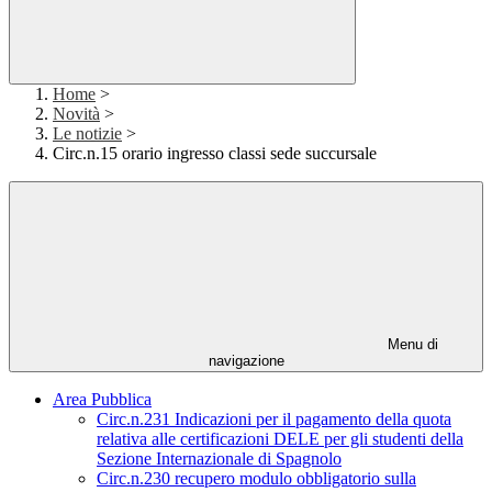
Home
>
Novità
>
Le notizie
>
Circ.n.15 orario ingresso classi sede succursale
Menu di
navigazione
Area Pubblica
Circ.n.231 Indicazioni per il pagamento della quota
relativa alle certificazioni DELE per gli studenti della
Sezione Internazionale di Spagnolo
Circ.n.230 recupero modulo obbligatorio sulla