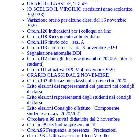
ORARIO CLASSI 5F, 5G, 4F
IO SCELGO IL VIRGILIO (iscrizioni anno scolastico
2022/23)
Variazione orario per alcune classi dal 16 novembre
2020
Circ.n.120 Indicazioni per i colloqui on line
Circ.n.118 Ricevimento antimeridiano
Circ.n.116 rinvio cdc – sez. A
Circ.n.113 e orario classi dal 9 novembre 2020
Segnalazione anomalie DDI
Circ.n.112 consigli di classe novembre 2020(genitori e
studenti)
Circ.n.111 attuativa DPCM 4 novembre 2020
ORARIO CLASSI DAL 2 NOVEMBRE
Circ.n.102 dislocazione classi dal 2 novembre 2020
Esito elezioni dei rappresentanti dei genitori nei consigli
di classe
Esito elezioni rappresentanti degli studenti nei consigli
di classe
Esito elezioni Consiglio d'Istituto - Componente
studentesca - a.s. 2020/2021
Circolare n.99 attività didattiche dal 2 novembre
Circ. n.98 elezioni rappresentanti 5L
Circ.n.96 Frequenza in presenza - Precisazioni
circ.n. 93 - Utilizzo account Liceo Virgilio