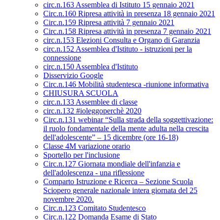
circ.n.163 Assemblea di Istituto 15 gennaio 2021
Circ.n.160 Ripresa attività in presenza 18 gennaio 2021
Circ.n.159 Ripresa attività 7 gennaio 2021
Circ.n.158 Ripresa attività in presenza 7 gennaio 2021
circ.n.153 Elezioni Consulta e Organo di Garanzia
circ.n.152 Assemblea d'Istituto - istruzioni per la
connessione
circ.n.150 Assemblea d'Istituto
Disservizio Google
Circ.n.146 Mobilità studentesca -riunione informativa
CHIUSURA SCUOLA
circ.n.133 Assemblee di classe
circ.n.132 #ioleggoperchè 2020
Circ.n.131 webinar “Sulla strada della soggettivazione:
il ruolo fondamentale della mente adulta nella crescita
dell'adolescente” – 15 dicembre (ore 16-18)
Classe 4M variazione orario
Sportello per l'inclusione
Circ.n.127 Giornata mondiale dell'infanzia e
dell'adolescenza - una riflessione
Comparto Istruzione e Ricerca – Sezione Scuola
Sciopero generale nazionale intera giornata del 25
novembre 2020.
Circ.n.123 Comitato Studentesco
Circ.n.122 Domanda Esame di Stato