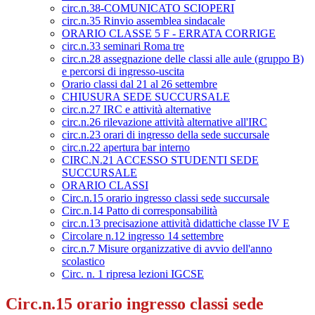
circ.n.38-COMUNICATO SCIOPERI
circ.n.35 Rinvio assemblea sindacale
ORARIO CLASSE 5 F - ERRATA CORRIGE
circ.n.33 seminari Roma tre
circ.n.28 assegnazione delle classi alle aule (gruppo B)
e percorsi di ingresso-uscita
Orario classi dal 21 al 26 settembre
CHIUSURA SEDE SUCCURSALE
circ.n.27 IRC e attività alternative
circ.n.26 rilevazione attività alternative all'IRC
circ.n.23 orari di ingresso della sede succursale
circ.n.22 apertura bar interno
CIRC.N.21 ACCESSO STUDENTI SEDE
SUCCURSALE
ORARIO CLASSI
Circ.n.15 orario ingresso classi sede succursale
Circ.n.14 Patto di corresponsabilità
circ.n.13 precisazione attività didattiche classe IV E
Circolare n.12 ingresso 14 settembre
circ.n.7 Misure organizzative di avvio dell'anno
scolastico
Circ. n. 1 ripresa lezioni IGCSE
Circ.n.15 orario ingresso classi sede