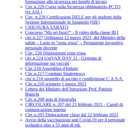
formazione alla sicurezza nei luoghi di lavoro
Circ.n.229 Corso sulla Sicurezza obbligatorio-PCTO
(ex ASL)
Circ. n.228 Certificazioni DELE per gli studenti della
Sezione Internazionale di Spagnolo (SIE)
CHIUSURA SABATO
Concorso "Ma sei fuori?" - Il video della classe III I
circ.n.227 Ordinanza 12 marzo 2021, del Ministro della
salute – Lazio in “zona rossa” – Prestazione lavorativa
personale docente
Circ. 226 Disposizioni zona rossa
circ.n.224 UniVAX DAY 21 - Giornata di
informazione sui vaccini
Circ.218 Assemblea d'Istituto
Circ.n.217 Comitato Studentesco
circ.n.216 sportello di ascolto e condivisione C.A.S.A.
Circ.n.210 sciopero 1 marzo 2021
Lettera del Ministro dell’Istruzione Prof. Patrizio
Bianchi
Circ.n.208 aula di fotografia
CIRCOLARE n. 207 del 23 febbraio 2021 - Canali di
comunicazione interna
Circ.n.205 Dislocazione classi dal 22 febbraio 2021
Avvio della vaccinazione anti Covid-19 per il personale
scolastico sino a 55 anni di età.