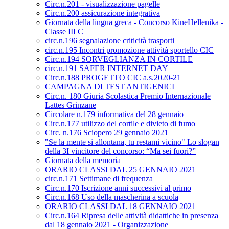
Circ.n.201 - visualizzazione pagelle
Circ.n.200 assicurazione integrativa
Giornata della lingua greca - Concorso KineHellenika -
Classe III C
circ.n.196 segnalazione criticità trasporti
circ.n.195 Incontri promozione attività sportello CIC
Circ.n.194 SORVEGLIANZA IN CORTILE
circ.n.191 SAFER INTERNET DAY
Circ.n.188 PROGETTO CIC a.s.2020-21
CAMPAGNA DI TEST ANTIGENICI
Circ.n. 180 Giuria Scolastica Premio Internazionale
Lattes Grinzane
Circolare n.179 informativa del 28 gennaio
Circ.n.177 utilizzo del cortile e divieto di fumo
Circ. n.176 Sciopero 29 gennaio 2021
"Se la mente si allontana, tu restami vicino" Lo slogan
della 3I vincitore del concorso: “Ma sei fuori?”
Giornata della memoria
ORARIO CLASSI DAL 25 GENNAIO 2021
circ.n.171 Settimane di frequenza
Circ.n.170 Iscrizione anni successivi al primo
Circ.n.168 Uso della mascherina a scuola
ORARIO CLASSI DAL 18 GENNAIO 2021
Circ.n.164 Ripresa delle attività didattiche in presenza
dal 18 gennaio 2021 - Organizzazione