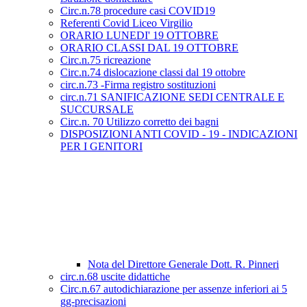
Circ.n.78 procedure casi COVID19
Referenti Covid Liceo Virgilio
ORARIO LUNEDI' 19 OTTOBRE
ORARIO CLASSI DAL 19 OTTOBRE
Circ.n.75 ricreazione
Circ.n.74 dislocazione classi dal 19 ottobre
circ.n.73 -Firma registro sostituzioni
circ.n.71 SANIFICAZIONE SEDI CENTRALE E
SUCCURSALE
Circ.n. 70 Utilizzo corretto dei bagni
DISPOSIZIONI ANTI COVID - 19 - INDICAZIONI
PER I GENITORI
Nota del Direttore Generale Dott. R. Pinneri
circ.n.68 uscite didattiche
Circ.n.67 autodichiarazione per assenze inferiori ai 5
gg-precisazioni