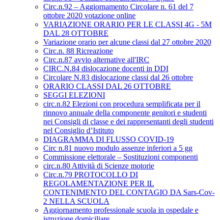
Circ.n.92 – Aggiornamento Circolare n. 61 del 7
ottobre 2020 votazione online
VARIAZIONE ORARIO PER LE CLASSI 4G - 5M
DAL 28 OTTOBRE
Variazione orario per alcune classi dal 27 ottobre 2020
Circ.n. 88 Ricreazione
Circ.n.87 avvio alternative all'IRC
CIRC.N.84 dislocazione docenti in DDI
Circolare N.83 dislocazione classi dal 26 ottobre
ORARIO CLASSI DAL 26 OTTOBRE
SEGGI ELEZIONI
circ.n.82 Elezioni con procedura semplificata per il
rinnovo annuale della componente genitori e studenti
nei Consigli di classe e dei rappresentanti degli studenti
nel Consiglio d’Istituto
DIAGRAMMA DI FLUSSO COVID-19
Circ n.81 nuovo modulo assenze inferiori a 5 gg
Commissione elettorale – Sostituzioni componenti
circ.n.80 Attività di Scienze motorie
Circ.n.79 PROTOCOLLO DI
REGOLAMENTAZIONE PER IL
CONTENIMENTO DEL CONTAGIO DA Sars-Cov-
2 NELLA SCUOLA
Aggiornamento professionale scuola in ospedale e
istruzione domiciliare