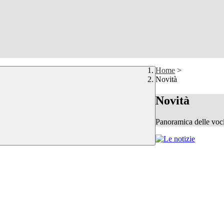
Home
>
Novità
Novità
Panoramica delle voc