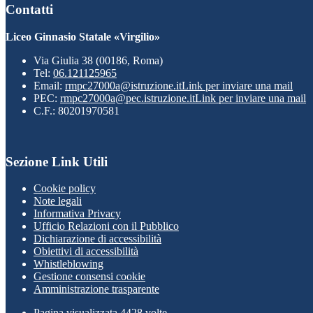
Contatti
Liceo Ginnasio Statale «Virgilio»
Via Giulia 38 (00186, Roma)
Tel:
06.121125965
Email:
rmpc27000a@istruzione.it
Link per inviare una mail
PEC:
rmpc27000a@pec.istruzione.it
Link per inviare una mail
C.F.: 80201970581
Sezione Link Utili
Cookie policy
Note legali
Informativa Privacy
Ufficio Relazioni con il Pubblico
Dichiarazione di accessibilità
Obiettivi di accessibilità
Whistleblowing
Gestione consensi cookie
Amministrazione trasparente
Pagina visualizzata
4428
volte