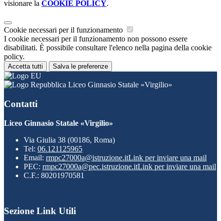
visionare la
COOKIE POLICY
.
Cookie necessari per il funzionamento
I cookie necessari per il funzionamento non possono essere
disabilitati. È possibile consultare l'elenco nella pagina della cookie
policy.
Accetta tutti
Salva le preferenze
Liceo Ginnasio Statale «Virgilio»
Contatti
Liceo Ginnasio Statale «Virgilio»
Via Giulia 38 (00186, Roma)
Tel:
06.121125965
Email:
rmpc27000a@istruzione.it
Link per inviare una mail
PEC:
rmpc27000a@pec.istruzione.it
Link per inviare una mail
C.F.: 80201970581
Sezione Link Utili