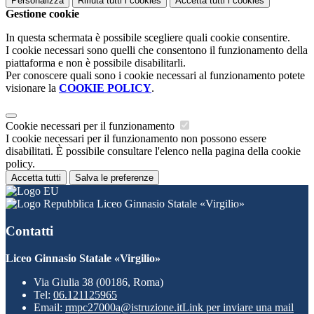
Personalizza
Rifiuta tutti
i cookies
Accetta tutti
i cookies
Gestione cookie
In questa schermata è possibile scegliere quali cookie consentire.
I cookie necessari sono quelli che consentono il funzionamento della
piattaforma e non è possibile disabilitarli.
Per conoscere quali sono i cookie necessari al funzionamento potete
visionare la
COOKIE POLICY
.
Cookie necessari per il funzionamento
I cookie necessari per il funzionamento non possono essere
disabilitati. È possibile consultare l'elenco nella pagina della cookie
policy.
Accetta tutti
Salva le preferenze
Liceo Ginnasio Statale «Virgilio»
Contatti
Liceo Ginnasio Statale «Virgilio»
Via Giulia 38 (00186, Roma)
Tel:
06.121125965
Email:
rmpc27000a@istruzione.it
Link per inviare una mail