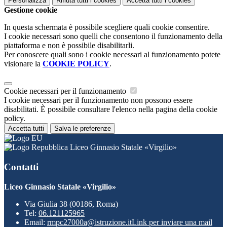
Personalizza
Rifiuta tutti
i cookies
Accetta tutti
i cookies
Gestione cookie
In questa schermata è possibile scegliere quali cookie consentire.
I cookie necessari sono quelli che consentono il funzionamento della
piattaforma e non è possibile disabilitarli.
Per conoscere quali sono i cookie necessari al funzionamento potete
visionare la
COOKIE POLICY
.
Cookie necessari per il funzionamento
I cookie necessari per il funzionamento non possono essere
disabilitati. È possibile consultare l'elenco nella pagina della cookie
policy.
Accetta tutti
Salva le preferenze
Liceo Ginnasio Statale «Virgilio»
Contatti
Liceo Ginnasio Statale «Virgilio»
Via Giulia 38 (00186, Roma)
Tel:
06.121125965
Email:
rmpc27000a@istruzione.it
Link per inviare una mail