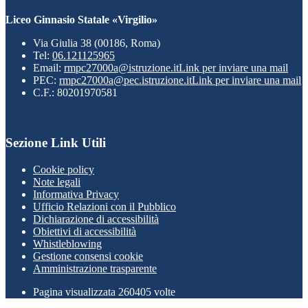
Liceo Ginnasio Statale «Virgilio»
Via Giulia 38 (00186, Roma)
Tel:
06.121125965
Email:
rmpc27000a@istruzione.it
Link per inviare una mail
PEC:
rmpc27000a@pec.istruzione.it
Link per inviare una mail
C.F.: 80201970581
Sezione Link Utili
Cookie policy
Note legali
Informativa Privacy
Ufficio Relazioni con il Pubblico
Dichiarazione di accessibilità
Obiettivi di accessibilità
Whistleblowing
Gestione consensi cookie
Amministrazione trasparente
Pagina visualizzata
260405
volte