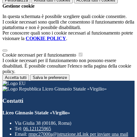
Personalizza
Rifiuta tutti
i cookies
Accetta tutti
i cookies
Gestione cookie
In questa schermata è possibile scegliere quali cookie consentire.
I cookie necessari sono quelli che consentono il funzionamento della
piattaforma e non è possibile disabilitarli.
Per conoscere quali sono i cookie necessari al funzionamento potete
visionare la
COOKIE POLICY
.
Cookie necessari per il funzionamento
I cookie necessari per il funzionamento non possono essere
disabilitati. È possibile consultare l'elenco nella pagina della cookie
policy.
Accetta tutti
Salva le preferenze
Liceo Ginnasio Statale «Virgilio»
Contatti
Liceo Ginnasio Statale «Virgilio»
Via Giulia 38 (00186, Roma)
Tel:
06.121125965
Email:
rmpc27000a@istruzione.it
Link per inviare una mail