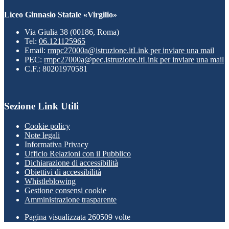
Liceo Ginnasio Statale «Virgilio»
Via Giulia 38 (00186, Roma)
Tel:
06.121125965
Email:
rmpc27000a@istruzione.it
Link per inviare una mail
PEC:
rmpc27000a@pec.istruzione.it
Link per inviare una mail
C.F.: 80201970581
Sezione Link Utili
Cookie policy
Note legali
Informativa Privacy
Ufficio Relazioni con il Pubblico
Dichiarazione di accessibilità
Obiettivi di accessibilità
Whistleblowing
Gestione consensi cookie
Amministrazione trasparente
Pagina visualizzata
260509
volte