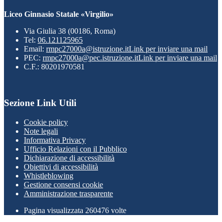
Liceo Ginnasio Statale «Virgilio»
Via Giulia 38 (00186, Roma)
Tel:
06.121125965
Email:
rmpc27000a@istruzione.it
Link per inviare una mail
PEC:
rmpc27000a@pec.istruzione.it
Link per inviare una mail
C.F.: 80201970581
Sezione Link Utili
Cookie policy
Note legali
Informativa Privacy
Ufficio Relazioni con il Pubblico
Dichiarazione di accessibilità
Obiettivi di accessibilità
Whistleblowing
Gestione consensi cookie
Amministrazione trasparente
Pagina visualizzata
260476
volte