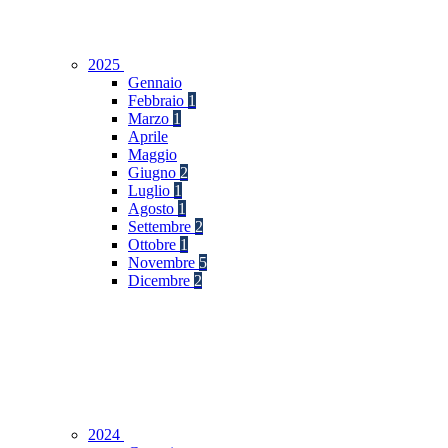
2025
Gennaio
Febbraio
1
Marzo
1
Aprile
Maggio
Giugno
2
Luglio
1
Agosto
1
Settembre
2
Ottobre
1
Novembre
5
Dicembre
2
2024