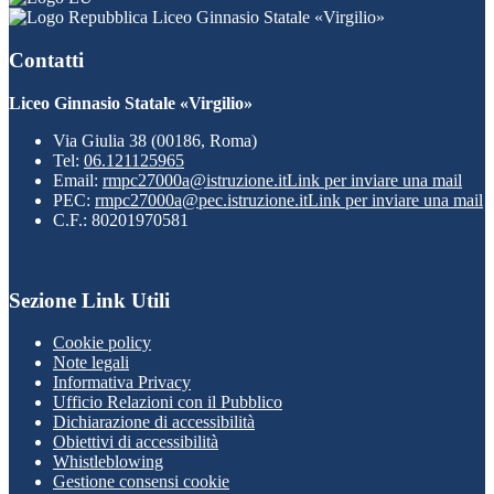
Liceo Ginnasio Statale «Virgilio»
Contatti
Liceo Ginnasio Statale «Virgilio»
Via Giulia 38 (00186, Roma)
Tel:
06.121125965
Email:
rmpc27000a@istruzione.it
Link per inviare una mail
PEC:
rmpc27000a@pec.istruzione.it
Link per inviare una mail
C.F.: 80201970581
Sezione Link Utili
Cookie policy
Note legali
Informativa Privacy
Ufficio Relazioni con il Pubblico
Dichiarazione di accessibilità
Obiettivi di accessibilità
Whistleblowing
Gestione consensi cookie