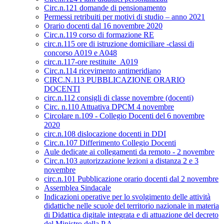
Circ.n.121 domande di pensionamento
Permessi retribuiti per motivi di studio – anno 2021
Orario docenti dal 16 novembre 2020
Circ.n.119 corso di formazione RE
circ.n.115 ore di istruzione domiciliare -classi di
concorso A019 e A048
circ.n.117-ore restituite_A019
Circ.n.114 ricevimento antimeridiano
CIRC.N.113 PUBBLICAZIONE ORARIO
DOCENTI
circ.n.112 consigli di classe novembre (docenti)
Circ. n.110 Attuativa DPCM 4 novembre
Circolare n.109 - Collegio Docenti del 6 novembre
2020
circ.n.108 dislocazione docenti in DDI
Circ.n.107 Differimento Collegio Docenti
Aule dedicate ai collegamenti da remoto - 2 novembre
Circ.n.103 autorizzazione lezioni a distanza 2 e 3
novembre
circ.n.101 Pubblicazione orario docenti dal 2 novembre
Assemblea Sindacale
Indicazioni operative per lo svolgimento delle attività
didattiche nelle scuole del territorio nazionale in materia
di Didattica digitale integrata e di attuazione del decreto
del Ministro della P.A.