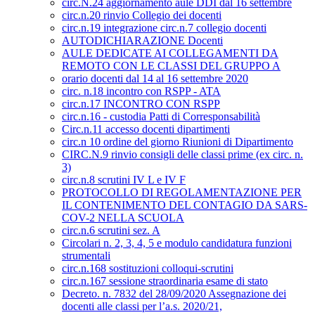
circ.N.24 aggiornamento aule DDI dal 16 settembre
circ.n.20 rinvio Collegio dei docenti
circ.n.19 integrazione circ.n.7 collegio docenti
AUTODICHIARAZIONE Docenti
AULE DEDICATE AI COLLEGAMENTI DA
REMOTO CON LE CLASSI DEL GRUPPO A
orario docenti dal 14 al 16 settembre 2020
circ. n.18 incontro con RSPP - ATA
circ.n.17 INCONTRO CON RSPP
circ.n.16 - custodia Patti di Corresponsabilità
Circ.n.11 accesso docenti dipartimenti
circ.n 10 ordine del giorno Riunioni di Dipartimento
CIRC.N.9 rinvio consigli delle classi prime (ex circ. n.
3)
circ.n.8 scrutini IV L e IV F
PROTOCOLLO DI REGOLAMENTAZIONE PER
IL CONTENIMENTO DEL CONTAGIO DA SARS-
COV-2 NELLA SCUOLA
circ.n.6 scrutini sez. A
Circolari n. 2, 3, 4, 5 e modulo candidatura funzioni
strumentali
circ.n.168 sostituzioni colloqui-scrutini
circ.n.167 sessione straordinaria esame di stato
Decreto. n. 7832 del 28/09/2020 Assegnazione dei
docenti alle classi per l’a.s. 2020/21,