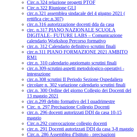
Circ.n.324 relazione progetti PTOF
Circ.n.322 Riunione GLI
circ.n.321 assemblea sindacale del 4 giugno 2021 (
rettifica circ.n.307)
circ.n.316 autorizzazione docenti dda da casa
circ. n.317 PIANO NAZIONALE SCUOLA
DIGITALE– FUTURE LABS – Comunicazione
calendario Workshop Percorso formativo
circ.n. 312 Calendario definitivo scrutini finali
circ.n.311 PIANO FORMAZIONE 2021 AMBITO
RM1
circ.n. 310 calendario aggiornato scrutini finali
circ.n.309-scrutini-aspetti metodologico-operativi -
integrazione
circ.n.308 scrutini II Periodo Sezione Ospedaliera
circolare n. 302 variazione calendario scrutini finali
circ.n. 300 Ordine del giorno Collegio dei Docenti del
13 maggio 2021
circ.n.299 debito formativo del I quadrimestre
Circ. n. 297 Precisazione Collegio Docenti
circ.n. 296 docenti autorizzati DDI da casa 10-15
maggio
Circ.n.292 convocazione collegio docenti
circ.n. 291 Docenti autorizzati DDI da casa 3-8 maggio
Circ.n. 286 Assemblea d'Istituto - precisazioni