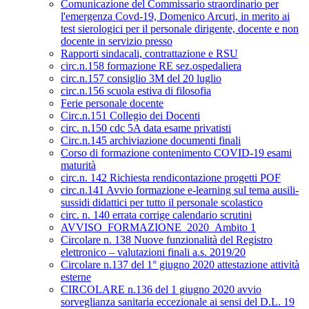
Comunicazione del Commissario straordinario per
l'emergenza Covd-19, Domenico Arcuri, in merito ai
test sierologici per il personale dirigente, docente e non
docente in servizio presso
Rapporti sindacali, contrattazione e RSU
circ.n.158 formazione RE sez.ospedaliera
circ.n.157 consiglio 3M del 20 luglio
circ.n.156 scuola estiva di filosofia
Ferie personale docente
Circ.n.151 Collegio dei Docenti
circ. n.150 cdc 5A data esame privatisti
Circ.n.145 archiviazione documenti finali
Corso di formazione contenimento COVID-19 esami
maturità
circ.n. 142 Richiesta rendicontazione progetti POF
circ.n.141 Avvio formazione e-learning sul tema ausili-
sussidi didattici per tutto il personale scolastico
circ. n. 140 errata corrige calendario scrutini
AVVISO_FORMAZIONE_2020_Ambito 1
Circolare n. 138 Nuove funzionalità del Registro
elettronico – valutazioni finali a.s. 2019/20
Circolare n.137 del 1° giugno 2020 attestazione attività
esterne
CIRCOLARE n.136 del 1 giugno 2020 avvio
sorveglianza sanitaria eccezionale ai sensi del D.L. 19