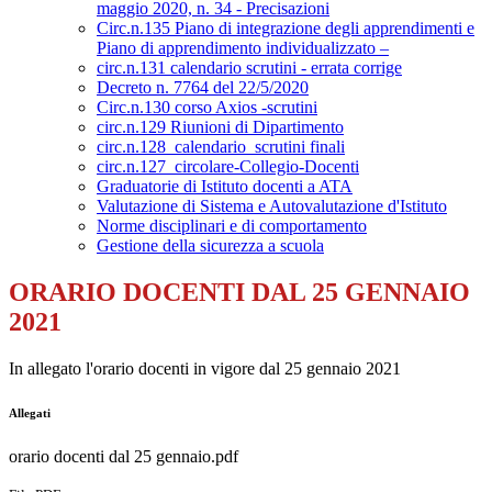
maggio 2020, n. 34 - Precisazioni
Circ.n.135 Piano di integrazione degli apprendimenti e
Piano di apprendimento individualizzato –
circ.n.131 calendario scrutini - errata corrige
Decreto n. 7764 del 22/5/2020
Circ.n.130 corso Axios -scrutini
circ.n.129 Riunioni di Dipartimento
circ.n.128_calendario_scrutini finali
circ.n.127_circolare-Collegio-Docenti
Graduatorie di Istituto docenti a ATA
Valutazione di Sistema e Autovalutazione d'Istituto
Norme disciplinari e di comportamento
Gestione della sicurezza a scuola
ORARIO DOCENTI DAL 25 GENNAIO
2021
In allegato l'orario docenti in vigore dal 25 gennaio 2021
Allegati
orario docenti dal 25 gennaio.pdf