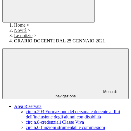
Home
>
Novità
>
Le notizie
>
ORARIO DOCENTI DAL 25 GENNAIO 2021
Menu di
navigazione
Area Riservata
circ.n.293 Formazione del personale docente ai fini
dell’inclusione degli alunni con disabilità
circ.n.8-credenziali Classe Viva
circ.n.6-funzioni strumentali e commissioni