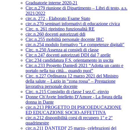
Graduatorie interne 2020-21
Circ.n.279 riunione di Dipartimento – Libri di testo, a.s.
2021/2022
circ.n. 272 - Elaborato Esame Stato
circ.n.270 seminari informativi di educazione civica
Circ. n. 261 ripristino funzionalità RE
circ.n.260 docenti autorizzati ddi
Circ.n.255 mobilità personale docente IRC
circ.n.254 modulo formativo "Le competenze digitali"
Circ. n.250 Assenza ai consigli di classe
Circ.n.247 docenti autorizzati DDI dal 7 aprile
Circ.234 candidatura F.S. orientamento in uscita
Circ.n.233 Progetto Dantedì 2021 “Adotta un canto e
portalo nella tua città... quando puoi”
Circ. n.227 Ordinanza 12 marzo 2021 del Ministro
della salute – Lazio in “zona rossa” – Prestazione
lavorativa personale docente
Circ. n.215 Consiglio di classe I sez.C -rinvio
Donne Ch'Avete Intelletto D'Amore - La figura della
donna in Dante
circ.n.213 PROGETTO DI PSICOEDUCAZIONE
ED EDUCAZIONE SOCIO-AFFETTIVA
circ.n.212 disponibilità corsi di recupero 1° e 2°
quadrimestre
circ.n.211 DANTEDI' 25 marzo- celebrazioni del