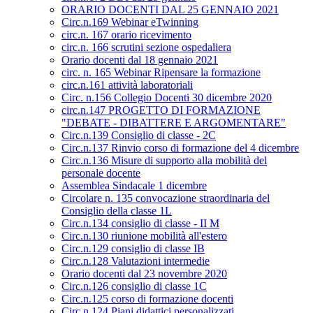
ORARIO DOCENTI DAL 25 GENNAIO 2021
Circ.n.169 Webinar eTwinning
circ.n. 167 orario ricevimento
circ.n. 166 scrutini sezione ospedaliera
Orario docenti dal 18 gennaio 2021
circ. n. 165 Webinar Ripensare la formazione
circ.n.161 attività laboratoriali
Circ. n.156 Collegio Docenti 30 dicembre 2020
circ.n.147 PROGETTO DI FORMAZIONE
"DEBATE - DIBATTERE E ARGOMENTARE"
Circ.n.139 Consiglio di classe - 2C
Circ.n.137 Rinvio corso di formazione del 4 dicembre
Circ.n.136 Misure di supporto alla mobilità del
personale docente
Assemblea Sindacale 1 dicembre
Circolare n. 135 convocazione straordinaria del
Consiglio della classe 1L
Circ.n.134 consiglio di classe - II M
Circ.n.130 riunione mobilità all'estero
Circ.n.129 consiglio di classe IB
Circ.n.128 Valutazioni intermedie
Orario docenti dal 23 novembre 2020
Circ.n.126 consiglio di classe 1C
Circ.n.125 corso di formazione docenti
Circ.n.124 Piani didattici personalizzati