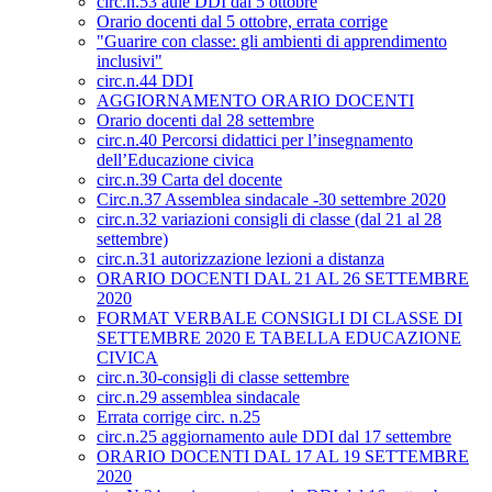
circ.n.53 aule DDI dal 5 ottobre
Orario docenti dal 5 ottobre, errata corrige
"Guarire con classe: gli ambienti di apprendimento
inclusivi"
circ.n.44 DDI
AGGIORNAMENTO ORARIO DOCENTI
Orario docenti dal 28 settembre
circ.n.40 Percorsi didattici per l’insegnamento
dell’Educazione civica
circ.n.39 Carta del docente
Circ.n.37 Assemblea sindacale -30 settembre 2020
circ.n.32 variazioni consigli di classe (dal 21 al 28
settembre)
circ.n.31 autorizzazione lezioni a distanza
ORARIO DOCENTI DAL 21 AL 26 SETTEMBRE
2020
FORMAT VERBALE CONSIGLI DI CLASSE DI
SETTEMBRE 2020 E TABELLA EDUCAZIONE
CIVICA
circ.n.30-consigli di classe settembre
circ.n.29 assemblea sindacale
Errata corrige circ. n.25
circ.n.25 aggiornamento aule DDI dal 17 settembre
ORARIO DOCENTI DAL 17 AL 19 SETTEMBRE
2020