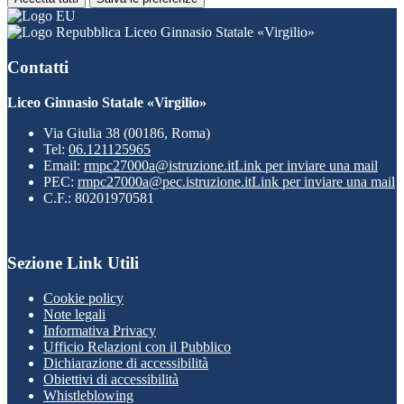
Liceo Ginnasio Statale «Virgilio»
Contatti
Liceo Ginnasio Statale «Virgilio»
Via Giulia 38 (00186, Roma)
Tel:
06.121125965
Email:
rmpc27000a@istruzione.it
Link per inviare una mail
PEC:
rmpc27000a@pec.istruzione.it
Link per inviare una mail
C.F.: 80201970581
Sezione Link Utili
Cookie policy
Note legali
Informativa Privacy
Ufficio Relazioni con il Pubblico
Dichiarazione di accessibilità
Obiettivi di accessibilità
Whistleblowing