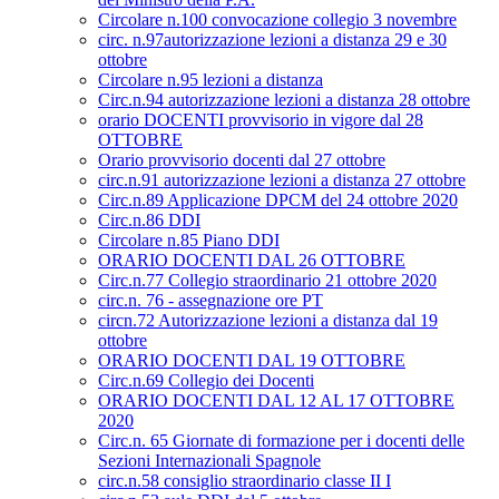
Circolare n.100 convocazione collegio 3 novembre
circ. n.97autorizzazione lezioni a distanza 29 e 30
ottobre
Circolare n.95 lezioni a distanza
Circ.n.94 autorizzazione lezioni a distanza 28 ottobre
orario DOCENTI provvisorio in vigore dal 28
OTTOBRE
Orario provvisorio docenti dal 27 ottobre
circ.n.91 autorizzazione lezioni a distanza 27 ottobre
Circ.n.89 Applicazione DPCM del 24 ottobre 2020
Circ.n.86 DDI
Circolare n.85 Piano DDI
ORARIO DOCENTI DAL 26 OTTOBRE
Circ.n.77 Collegio straordinario 21 ottobre 2020
circ.n. 76 - assegnazione ore PT
circn.72 Autorizzazione lezioni a distanza dal 19
ottobre
ORARIO DOCENTI DAL 19 OTTOBRE
Circ.n.69 Collegio dei Docenti
ORARIO DOCENTI DAL 12 AL 17 OTTOBRE
2020
Circ.n. 65 Giornate di formazione per i docenti delle
Sezioni Internazionali Spagnole
circ.n.58 consiglio straordinario classe II I