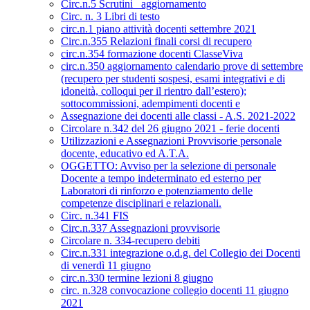
Circ.n.5 Scrutini _aggiornamento
Circ. n. 3 Libri di testo
circ.n.1 piano attività docenti settembre 2021
Circ.n.355 Relazioni finali corsi di recupero
circ.n.354 formazione docenti ClasseViva
circ.n.350 aggiornamento calendario prove di settembre
(recupero per studenti sospesi, esami integrativi e di
idoneità, colloqui per il rientro dall’estero);
sottocommissioni, adempimenti docenti e
Assegnazione dei docenti alle classi - A.S. 2021-2022
Circolare n.342 del 26 giugno 2021 - ferie docenti
Utilizzazioni e Assegnazioni Provvisorie personale
docente, educativo ed A.T.A.
OGGETTO: Avviso per la selezione di personale
Docente a tempo indeterminato ed esterno per
Laboratori di rinforzo e potenziamento delle
competenze disciplinari e relazionali.
Circ. n.341 FIS
Circ.n.337 Assegnazioni provvisorie
Circolare n. 334-recupero debiti
Circ.n.331 integrazione o.d.g. del Collegio dei Docenti
di venerdì 11 giugno
circ.n.330 termine lezioni 8 giugno
circ. n.328 convocazione collegio docenti 11 giugno
2021