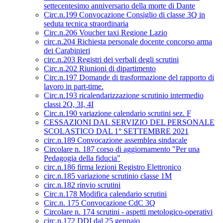
settecentesimo anniversario della morte di Dante
Circ.n.199 Convocazione Consiglio di classe 3Q in
seduta tecnica straordinaria
Circ.n.206 Voucher taxi Regione Lazio
circ.n.204 Richiesta personale docente concorso arma
dei Carabinieri
circ.n.203 Registri dei verbali degli scrutini
Circ.n.202 Riunioni di dipartimento
Circ.n.197 Domande di trasformazione del rapporto di
lavoro in part-time.
Circ.n.193 ricalendarizzazione scrutinio intermedio
classi 2Q, 3I, 4I
Circ.n.190 variazione calendario scrutini sez. F
CESSAZIONI DAL SERVIZIO DEL PERSONALE
SCOLASTICO DAL 1° SETTEMBRE 2021
circ.n.189 Convocazione assemblea sindacale
Circolare n. 187 corso di aggiornamento "Per una
Pedagogia della fiducia"
circ.n.186 firma lezioni Registro Elettronico
circ.n.185 variazione scrutinio classe 1M
circ.n.182 rinvio scrutini
Circ.n.178 Modifica calendario scrutini
Circ.n. 175 Convocazione CdC 3Q
Circolare n. 174 scrutini - aspetti metologico-operativi
circ.n.172 DDI dal 25 gennaio