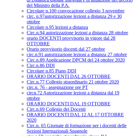
del Ministro della P.A.
Circolare n.100 convocazione collegio 3 novembre
circ. n.97autorizzazione lezioni a distanza 29 e 30
ottobre
Circolare n.95 lezioni a distanza
Circ.n.94 autorizzazione lezioni a distanza 28 ottobre
orario DOCENTI provvisorio in vigore dal 28
OTTOBRE
Orario provvisorio docenti dal 27 ottobre
circ.n.91 autorizzazione lezioni a distanza 27 ottobre
Circ.n.89 Applicazione DPCM del 24 ottobre 2020
Circ.n.86 DDI
Circolare n.85 Piano DDI
ORARIO DOCENTI DAL 26 OTTOBRE
Circ.n.77 Collegio straordinario 21 ottobre 2020
circ.n. 76 - assegnazione ore PT
circn.72 Autorizzazione lezioni a distanza dal 19
ottobre
ORARIO DOCENTI DAL 19 OTTOBRE
Circ.n.69 Collegio dei Docenti
ORARIO DOCENTI DAL 12 AL 17 OTTOBRE
2020
Circ.n. 65 Giornate di formazione per i docenti delle
Sezioni Internazionali Spagnole