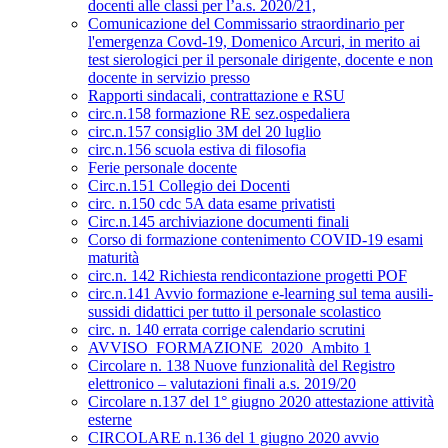
docenti alle classi per l’a.s. 2020/21,
Comunicazione del Commissario straordinario per
l'emergenza Covd-19, Domenico Arcuri, in merito ai
test sierologici per il personale dirigente, docente e non
docente in servizio presso
Rapporti sindacali, contrattazione e RSU
circ.n.158 formazione RE sez.ospedaliera
circ.n.157 consiglio 3M del 20 luglio
circ.n.156 scuola estiva di filosofia
Ferie personale docente
Circ.n.151 Collegio dei Docenti
circ. n.150 cdc 5A data esame privatisti
Circ.n.145 archiviazione documenti finali
Corso di formazione contenimento COVID-19 esami
maturità
circ.n. 142 Richiesta rendicontazione progetti POF
circ.n.141 Avvio formazione e-learning sul tema ausili-
sussidi didattici per tutto il personale scolastico
circ. n. 140 errata corrige calendario scrutini
AVVISO_FORMAZIONE_2020_Ambito 1
Circolare n. 138 Nuove funzionalità del Registro
elettronico – valutazioni finali a.s. 2019/20
Circolare n.137 del 1° giugno 2020 attestazione attività
esterne
CIRCOLARE n.136 del 1 giugno 2020 avvio