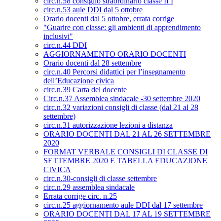
circ.n.58 consiglio straordinario classe II I
circ.n.53 aule DDI dal 5 ottobre
Orario docenti dal 5 ottobre, errata corrige
"Guarire con classe: gli ambienti di apprendimento
inclusivi"
circ.n.44 DDI
AGGIORNAMENTO ORARIO DOCENTI
Orario docenti dal 28 settembre
circ.n.40 Percorsi didattici per l’insegnamento
dell’Educazione civica
circ.n.39 Carta del docente
Circ.n.37 Assemblea sindacale -30 settembre 2020
circ.n.32 variazioni consigli di classe (dal 21 al 28
settembre)
circ.n.31 autorizzazione lezioni a distanza
ORARIO DOCENTI DAL 21 AL 26 SETTEMBRE
2020
FORMAT VERBALE CONSIGLI DI CLASSE DI
SETTEMBRE 2020 E TABELLA EDUCAZIONE
CIVICA
circ.n.30-consigli di classe settembre
circ.n.29 assemblea sindacale
Errata corrige circ. n.25
circ.n.25 aggiornamento aule DDI dal 17 settembre
ORARIO DOCENTI DAL 17 AL 19 SETTEMBRE