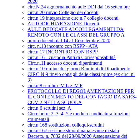
2020
circ.N.24 aggiornamento aule DDI dal 16 settembre
circ.n.20 rinvio Collegio dei docenti
circ.n.19 integrazione circ.n.7 collegio docenti
AUTODICHIARAZIONE Docenti
AULE DEDICATE AI COLLEGAMENTI DA
REMOTO CON LE CLASSI DEL GRUPPO A
orario docenti dal 14 al 16 settembre 2020
circ. n.18 incontro con RSPP - ATA
circ.n.17 INCONTRO CON RSPP
circ.n.16 - custodia Patti di Corresponsabilità
Circ.n.11 accesso docenti dipartimenti
circ.n 10 ordine del giorno Riunioni di Dipartimento
CIRC.N.9 rinvio consigli delle classi prime (ex circ. n.
3)
circ.n.8 scrutini IV L e IV F
PROTOCOLLO DI REGOLAMENTAZIONE PER
IL CONTENIMENTO DEL CONTAGIO DA SARS-
COV-2 NELLA SCUOLA
circ.n.6 scrutini sez. A
Circolari n. 2, 3, 4, 5 e modulo candidatura funzioni
strumentali
circ.n.168 sostituzioni colloqui-scrutini
circ.n.167 sessione straordinaria esame di stato
Decreto. n. 7832 del 28/09/2020 Assegnazione dei