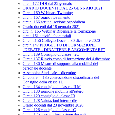
circ.n.172 DDI dal 25 gennaio
ORARIO DOCENTI DAL 25 GENNAIO 2021
Circ.n.169 Webinar eTwinning
circ.n. 167 orario ricevimento
circ.n. 166 scrutini sezione ospedaliera
Orario docenti dal 18 gennaio 2021
circ. n. 165 Webinar Ripensare la formazione
circ.n.161 attività laboratoriali
Circ. n.156 Collegio Docenti 30 dicembre 2020
circ.n.147 PROGETTO DI FORMAZIONE
"DEBATE - DIBATTERE E ARGOMENTARE"
Circ.n.139 Consiglio di classe - 2C
Circ.n.137 Rinvio corso di formazione del 4 dicembre
Circ.n.136 Misure di supporto alla mobilità del
personale docente
Assemblea Sindacale 1 dicembre
Circolare n. 135 convocazione straordinaria del
Consiglio della classe 1L
Circ.n.134 consiglio di classe - II M
Circ.n.130 riunione mobilità all'estero
Circ.n.129 consiglio di classe IB
Circ.n.128 Valutazioni intermedie
Orario docenti dal 23 novembre 2020
Circ.n.126 consiglio di classe 1C
Circ.n.125 corso di formazione docenti