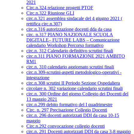
2021
Circ.n.324 relazione progetti PTOF
Circ.n.322 Riunione GLI
circ.n.321 assemblea sindacale del 4 giugno 2021 (
rettifica circ.n.307)
circ.n.316 autorizzazione docenti dda da casa
circ. n.317 PIANO NAZIONALE SCUOLA
DIGITALE– FUTURE LABS – Comunicazione
calendario Workshop Percorso formativo
circ.n. 312 Calendario definitivo scrutini finali
circ.n.311 PIANO FORMAZIONE 2021 AMBITO
RM1
circ.n. 310 calendario aggiornato scrutini finali
circ.n.309-scrutini-aspetti metodologico-operativi -
integrazione
circ.n.308 scrutini II Periodo Sezione Ospedaliera
circolare n. 302 variazione calendario scrutini finali
circ.n. 300 Ordine del giorno Collegio dei Docenti del
13 maggio 2021
circ.n.299 debito formativo del I quadrimestre
Circ. n. 297 Precisazione Collegio Docenti
circ.n. 296 docenti autorizzati DDI da casa 10-15
maggio
Circ.n.292 convocazione collegio docenti
circ.n. 291 Docenti autorizzati DDI da casa 3-8 maggio