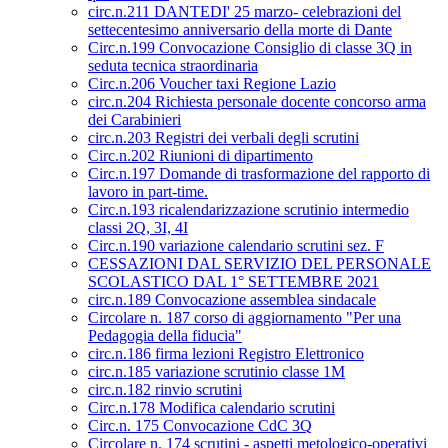
circ.n.211 DANTEDI' 25 marzo- celebrazioni del
settecentesimo anniversario della morte di Dante
Circ.n.199 Convocazione Consiglio di classe 3Q in
seduta tecnica straordinaria
Circ.n.206 Voucher taxi Regione Lazio
circ.n.204 Richiesta personale docente concorso arma
dei Carabinieri
circ.n.203 Registri dei verbali degli scrutini
Circ.n.202 Riunioni di dipartimento
Circ.n.197 Domande di trasformazione del rapporto di
lavoro in part-time.
Circ.n.193 ricalendarizzazione scrutinio intermedio
classi 2Q, 3I, 4I
Circ.n.190 variazione calendario scrutini sez. F
CESSAZIONI DAL SERVIZIO DEL PERSONALE
SCOLASTICO DAL 1° SETTEMBRE 2021
circ.n.189 Convocazione assemblea sindacale
Circolare n. 187 corso di aggiornamento "Per una
Pedagogia della fiducia"
circ.n.186 firma lezioni Registro Elettronico
circ.n.185 variazione scrutinio classe 1M
circ.n.182 rinvio scrutini
Circ.n.178 Modifica calendario scrutini
Circ.n. 175 Convocazione CdC 3Q
Circolare n. 174 scrutini - aspetti metologico-operativi