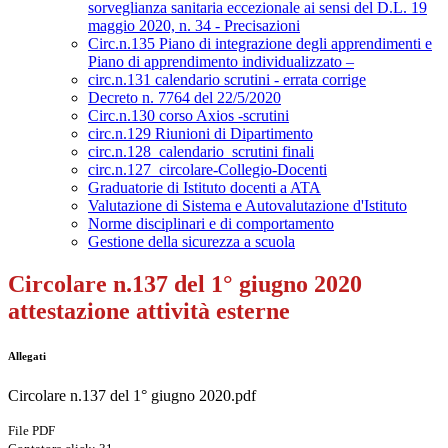
sorveglianza sanitaria eccezionale ai sensi del D.L. 19
maggio 2020, n. 34 - Precisazioni
Circ.n.135 Piano di integrazione degli apprendimenti e
Piano di apprendimento individualizzato –
circ.n.131 calendario scrutini - errata corrige
Decreto n. 7764 del 22/5/2020
Circ.n.130 corso Axios -scrutini
circ.n.129 Riunioni di Dipartimento
circ.n.128_calendario_scrutini finali
circ.n.127_circolare-Collegio-Docenti
Graduatorie di Istituto docenti a ATA
Valutazione di Sistema e Autovalutazione d'Istituto
Norme disciplinari e di comportamento
Gestione della sicurezza a scuola
Circolare n.137 del 1° giugno 2020
attestazione attività esterne
Allegati
Circolare n.137 del 1° giugno 2020.pdf
File PDF