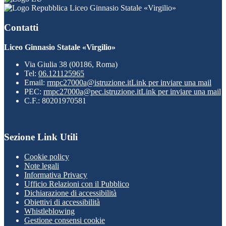
Liceo Ginnasio Statale «Virgilio»
Contatti
Liceo Ginnasio Statale «Virgilio»
Via Giulia 38 (00186, Roma)
Tel:
06.121125965
Email:
rmpc27000a@istruzione.it
Link per inviare una mail
PEC:
rmpc27000a@pec.istruzione.it
Link per inviare una mail
C.F.: 80201970581
Sezione Link Utili
Cookie policy
Note legali
Informativa Privacy
Ufficio Relazioni con il Pubblico
Dichiarazione di accessibilità
Obiettivi di accessibilità
Whistleblowing
Gestione consensi cookie