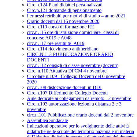
Circ.n.124 Piani didattici personalizzati
Circ.n.121 domande di pensionamento
Permessi retribuiti per motivi di studio – anno 2021
Orario docenti dal 16 novembre 2020
Circ.n.119 corso di formazione RE
circ.n.115 ore di istruzione domiciliare -classi di
concorso A019 e A048
circ.n.117-ore restituite_A019
Circ.n.114 ricevimento antimeridiano
CIRC.N.113 PUBBLICAZIONE ORARIO
DOCENTI
circ.n.112 consigli di classe novembre (docenti)
Circ. n.110 Attuativa DPCM 4 novembre
Circolare n.109 - Collegio Docenti del 6 novembre
2020
circ.n.108 dislocazione docenti in DDI
Circ.n.107 Differimento Collegio Docenti
Aule dedicate ai collegamenti da remoto - 2 novembre
Circ.n.103 autorizzazione lezioni a distanza 2 e 3
novembre
circ.n.101 Pubblicazione orario docenti dal 2 novembre
Assemblea Sindacale
Indicazioni operative per lo svolgimento delle attività
didattiche nelle scuole del territorio nazionale in materia
di Didattica digitale integrata e di attuazione del decreto