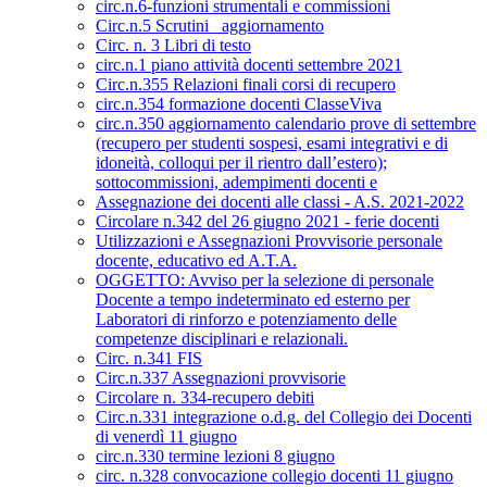
circ.n.6-funzioni strumentali e commissioni
Circ.n.5 Scrutini _aggiornamento
Circ. n. 3 Libri di testo
circ.n.1 piano attività docenti settembre 2021
Circ.n.355 Relazioni finali corsi di recupero
circ.n.354 formazione docenti ClasseViva
circ.n.350 aggiornamento calendario prove di settembre
(recupero per studenti sospesi, esami integrativi e di
idoneità, colloqui per il rientro dall’estero);
sottocommissioni, adempimenti docenti e
Assegnazione dei docenti alle classi - A.S. 2021-2022
Circolare n.342 del 26 giugno 2021 - ferie docenti
Utilizzazioni e Assegnazioni Provvisorie personale
docente, educativo ed A.T.A.
OGGETTO: Avviso per la selezione di personale
Docente a tempo indeterminato ed esterno per
Laboratori di rinforzo e potenziamento delle
competenze disciplinari e relazionali.
Circ. n.341 FIS
Circ.n.337 Assegnazioni provvisorie
Circolare n. 334-recupero debiti
Circ.n.331 integrazione o.d.g. del Collegio dei Docenti
di venerdì 11 giugno
circ.n.330 termine lezioni 8 giugno
circ. n.328 convocazione collegio docenti 11 giugno