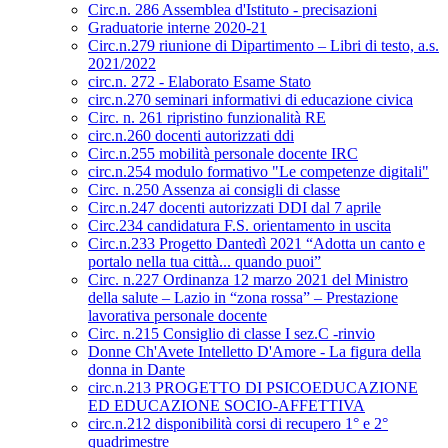
Circ.n. 286 Assemblea d'Istituto - precisazioni
Graduatorie interne 2020-21
Circ.n.279 riunione di Dipartimento – Libri di testo, a.s.
2021/2022
circ.n. 272 - Elaborato Esame Stato
circ.n.270 seminari informativi di educazione civica
Circ. n. 261 ripristino funzionalità RE
circ.n.260 docenti autorizzati ddi
Circ.n.255 mobilità personale docente IRC
circ.n.254 modulo formativo "Le competenze digitali"
Circ. n.250 Assenza ai consigli di classe
Circ.n.247 docenti autorizzati DDI dal 7 aprile
Circ.234 candidatura F.S. orientamento in uscita
Circ.n.233 Progetto Dantedì 2021 “Adotta un canto e
portalo nella tua città... quando puoi”
Circ. n.227 Ordinanza 12 marzo 2021 del Ministro
della salute – Lazio in “zona rossa” – Prestazione
lavorativa personale docente
Circ. n.215 Consiglio di classe I sez.C -rinvio
Donne Ch'Avete Intelletto D'Amore - La figura della
donna in Dante
circ.n.213 PROGETTO DI PSICOEDUCAZIONE
ED EDUCAZIONE SOCIO-AFFETTIVA
circ.n.212 disponibilità corsi di recupero 1° e 2°
quadrimestre