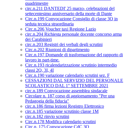
quadrimestre
circ.n.211 DANTEDI' 25 marzo- celebrazioni del
settecentesimo anniversario della morte di Dante
Circ.n.199 Convocazione Consiglio di classe 3Q in
seduta tecnica straordinaria
Circ.n.206 Voucher taxi Regione Lazio
circ.n.204 Richiesta personale docente concorso arma
dei Carabinieri
circ.n.203 Registri dei verbali degli scrutini
Circ.n.202 Riunioni di dipartimento
Circ.n.197 Domande di trasformazione del rapporto di
lavoro in part-time.
Circ.n.193 ricalendarizzazione scrutinio intermedio
classi 2Q, 3I, 4I
Circ.n.190 variazione calendario scrutini sez. F
CESSAZIONI DAL SERVIZIO DEL PERSONALE
SCOLASTICO DAL 1° SETTEMBRE 2021
circ.n.189 Convocazione assemblea sindacale
Circolare n. 187 corso di aggiornamento "Per una
Pedagogia della fiducia"
circ.n.186 firma lezioni Registro Elettronico
circ.n.185 variazione scrutinio classe 1M
circ.n.182 rinvio scrutini
Circ.n.178 Modifica calendario scrutini
Circ.n. 175 Convocazione CdC 3Q