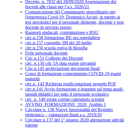
Decreto. n. 7832 del 28/09/2020 Assegnazione dei
docenti alle classi per l’a.s. 2020/21,
Comunicazione del Commissario straordinario per
l'emergenza Covd-19, Domenico Arcuri, in merito ai
test sierologici per il personale dirigente, docente e non
docente in servizio presso
Rapporti sindacali, contrattazione e RSU
circ.n.158 formazione RE sez.ospedaliera
circ.n.157 consiglio 3M del 20 luglio
circ.n.156 scuola estiva di filosofia
Ferie personale docente
Circ.n.151 Collegio dei Docenti
circ. n.150 cdc 5A data esame privatisti
Circ.n.145 archiviazione documenti finali
Corso di formazione contenimento COVID-19 esami
maturità
circ.n. 142 Richiesta rendicontazione progetti POF
circ.n.141 Avvio formazione e-learning sul tema ausili-
sussidi didattici per tutto il personale scolastico
circ. n. 140 errata corrige calendario scrutini
AVVISO_FORMAZIONE_2020_Ambito 1
Circolare n. 138 Nuove funzionalità del Registro
elettronico – valutazioni finali a.s. 2019/20
Circolare n.137 del 1° giugno 2020 attestazione attività
esterne