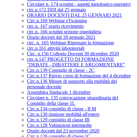
Circolare n. 174 scrutini - aspetti metologico-operativi
circ.n.172 DDI dal 25 gennaio
ORARIO DOCENTI DAL 25 GENNAIO 2021
Circ.n.169 Webinar eTwinning
circ.n. 167 orario ricevimento
circ.n. 166 scrutini sezione ospedaliera
Orario docenti dal 18 gennaio 2021
circ. n. 165 Webinar Ripensare la formazione
circ.n.161 attività laboratoriali
Circ. n.156 Collegio Docenti 30 dicembre 2020
circ.n.147 PROGETTO DI FORMAZIONE
"DEBATE - DIBATTERE E ARGOMENTARE"
Circ.n.139 Consiglio di classe - 2C
Circ.n.137 Rinvio corso di formazione del 4 dicembre
Circ.n.136 Misure di supporto alla mobilità del
personale docente
Assemblea Sindacale 1 dicembre
Circolare n. 135 convocazione straordinaria del
Consiglio della classe 1L
Circ.n.134 consiglio di classe - II M
Circ.n.130 riunione mobilità all'estero
Circ.n.129 consiglio di classe IB
Circ.n.128 Valutazioni intermedie
Orario docenti dal 23 novembre 2020
Circ.n.126 consiglio di classe 1C