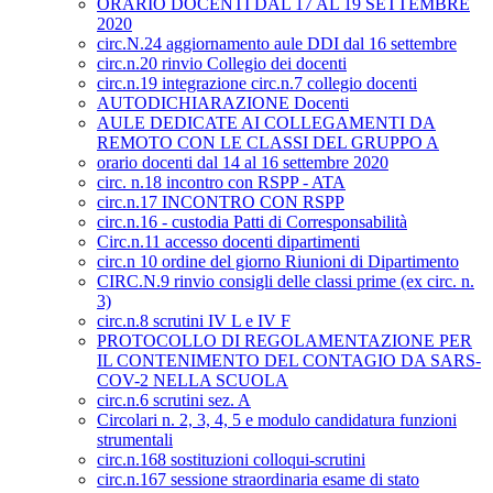
ORARIO DOCENTI DAL 17 AL 19 SETTEMBRE
2020
circ.N.24 aggiornamento aule DDI dal 16 settembre
circ.n.20 rinvio Collegio dei docenti
circ.n.19 integrazione circ.n.7 collegio docenti
AUTODICHIARAZIONE Docenti
AULE DEDICATE AI COLLEGAMENTI DA
REMOTO CON LE CLASSI DEL GRUPPO A
orario docenti dal 14 al 16 settembre 2020
circ. n.18 incontro con RSPP - ATA
circ.n.17 INCONTRO CON RSPP
circ.n.16 - custodia Patti di Corresponsabilità
Circ.n.11 accesso docenti dipartimenti
circ.n 10 ordine del giorno Riunioni di Dipartimento
CIRC.N.9 rinvio consigli delle classi prime (ex circ. n.
3)
circ.n.8 scrutini IV L e IV F
PROTOCOLLO DI REGOLAMENTAZIONE PER
IL CONTENIMENTO DEL CONTAGIO DA SARS-
COV-2 NELLA SCUOLA
circ.n.6 scrutini sez. A
Circolari n. 2, 3, 4, 5 e modulo candidatura funzioni
strumentali
circ.n.168 sostituzioni colloqui-scrutini
circ.n.167 sessione straordinaria esame di stato