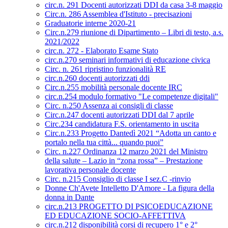
circ.n. 291 Docenti autorizzati DDI da casa 3-8 maggio
Circ.n. 286 Assemblea d'Istituto - precisazioni
Graduatorie interne 2020-21
Circ.n.279 riunione di Dipartimento – Libri di testo, a.s.
2021/2022
circ.n. 272 - Elaborato Esame Stato
circ.n.270 seminari informativi di educazione civica
Circ. n. 261 ripristino funzionalità RE
circ.n.260 docenti autorizzati ddi
Circ.n.255 mobilità personale docente IRC
circ.n.254 modulo formativo "Le competenze digitali"
Circ. n.250 Assenza ai consigli di classe
Circ.n.247 docenti autorizzati DDI dal 7 aprile
Circ.234 candidatura F.S. orientamento in uscita
Circ.n.233 Progetto Dantedì 2021 “Adotta un canto e
portalo nella tua città... quando puoi”
Circ. n.227 Ordinanza 12 marzo 2021 del Ministro
della salute – Lazio in “zona rossa” – Prestazione
lavorativa personale docente
Circ. n.215 Consiglio di classe I sez.C -rinvio
Donne Ch'Avete Intelletto D'Amore - La figura della
donna in Dante
circ.n.213 PROGETTO DI PSICOEDUCAZIONE
ED EDUCAZIONE SOCIO-AFFETTIVA
circ.n.212 disponibilità corsi di recupero 1° e 2°