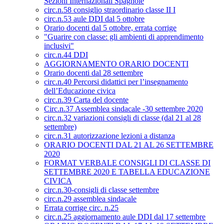
Sezioni Internazionali Spagnole
circ.n.58 consiglio straordinario classe II I
circ.n.53 aule DDI dal 5 ottobre
Orario docenti dal 5 ottobre, errata corrige
"Guarire con classe: gli ambienti di apprendimento
inclusivi"
circ.n.44 DDI
AGGIORNAMENTO ORARIO DOCENTI
Orario docenti dal 28 settembre
circ.n.40 Percorsi didattici per l’insegnamento
dell’Educazione civica
circ.n.39 Carta del docente
Circ.n.37 Assemblea sindacale -30 settembre 2020
circ.n.32 variazioni consigli di classe (dal 21 al 28
settembre)
circ.n.31 autorizzazione lezioni a distanza
ORARIO DOCENTI DAL 21 AL 26 SETTEMBRE
2020
FORMAT VERBALE CONSIGLI DI CLASSE DI
SETTEMBRE 2020 E TABELLA EDUCAZIONE
CIVICA
circ.n.30-consigli di classe settembre
circ.n.29 assemblea sindacale
Errata corrige circ. n.25
circ.n.25 aggiornamento aule DDI dal 17 settembre