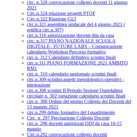
circ. n.328 convocazione collegio docenti 11 giugno
2021
Circ.n.324 relazione progetti PTOF
Circ.n.322 Riunione GLI
circ.n.321 assemblea sindacale del 4 giugno 2021 (
rettifica circ.n.307)
circ.n.316 autorizzazione docenti dda da casa
circ. n.317 PIANO NAZIONALE SCUOLA
DIGITALE– FUTURE LABS – Comunicazione
calendario Workshop Percorso formativo
circ.n. 312 Calendario definitivo scrutini finali
circ.n.311 PIANO FORMAZIONE 2021 AMBITO
RM1
circ.n. 310 calendario aggiornato scrutini finali
circ.n.309-scrutini-aspetti metodologico-operativi -
integrazione
circ.n.308 scrutini II Periodo Sezione Ospedaliera
circolare n. 302 variazione calendario scrutini finali
circ.n. 300 Ordine del giorno Collegio dei Docenti del
13 maggio 2021
circ.n.299 debito formativo del I quadrimestre
Circ. n. 297 Precisazione Collegio Docenti
circ.n. 296 docenti autorizzati DDI da casa 10-15
maggio
Circ.n.292 convocazione collegio docenti