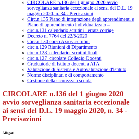
CIRCOLARE n.136 del 1 giugno 2020 avvio
sorveglianza sanitaria eccezionale ai sensi del D.L. 19
maggio 2020, n. 34 - Precisazioni
Circ.n.135 Piano di integrazione degli apprendimenti e
Piano di apprendimento individualizzato –
circ.n.131 calendario scrutini - errata corrige
Decreto n. 7764 del 22/5/2020
Circ.n.130 corso Axios -scrutini
circ.n.129 Riunioni di Dipartimento
circ.n.128_calendario_scrutini finali
circ.n.127_circolare-Collegio-Docenti
Graduatorie di Istituto docenti a ATA
Valutazione di Sistema e Autovalutazione d'Istituto
Norme disciplinari e di comportamento
Gestione della sicurezza a scuola
CIRCOLARE n.136 del 1 giugno 2020
avvio sorveglianza sanitaria eccezionale
ai sensi del D.L. 19 maggio 2020, n. 34 -
Precisazioni
Allegati