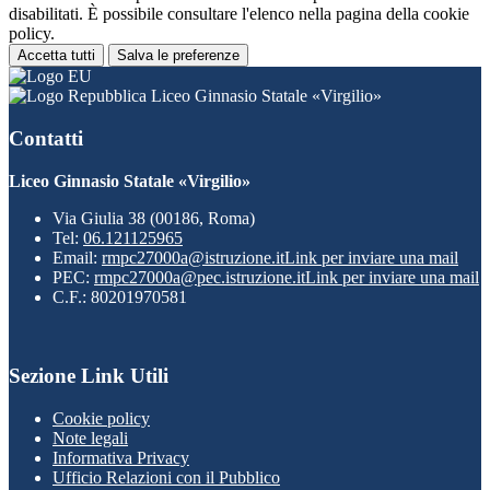
disabilitati. È possibile consultare l'elenco nella pagina della cookie
policy.
Accetta tutti
Salva le preferenze
Liceo Ginnasio Statale «Virgilio»
Contatti
Liceo Ginnasio Statale «Virgilio»
Via Giulia 38 (00186, Roma)
Tel:
06.121125965
Email:
rmpc27000a@istruzione.it
Link per inviare una mail
PEC:
rmpc27000a@pec.istruzione.it
Link per inviare una mail
C.F.: 80201970581
Sezione Link Utili
Cookie policy
Note legali
Informativa Privacy
Ufficio Relazioni con il Pubblico