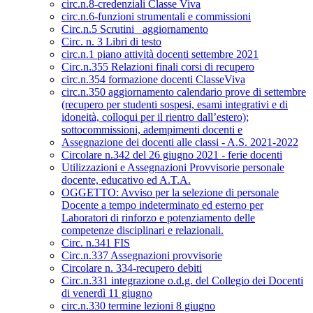
circ.n.8-credenziali Classe Viva
circ.n.6-funzioni strumentali e commissioni
Circ.n.5 Scrutini _aggiornamento
Circ. n. 3 Libri di testo
circ.n.1 piano attività docenti settembre 2021
Circ.n.355 Relazioni finali corsi di recupero
circ.n.354 formazione docenti ClasseViva
circ.n.350 aggiornamento calendario prove di settembre
(recupero per studenti sospesi, esami integrativi e di
idoneità, colloqui per il rientro dall’estero);
sottocommissioni, adempimenti docenti e
Assegnazione dei docenti alle classi - A.S. 2021-2022
Circolare n.342 del 26 giugno 2021 - ferie docenti
Utilizzazioni e Assegnazioni Provvisorie personale
docente, educativo ed A.T.A.
OGGETTO: Avviso per la selezione di personale
Docente a tempo indeterminato ed esterno per
Laboratori di rinforzo e potenziamento delle
competenze disciplinari e relazionali.
Circ. n.341 FIS
Circ.n.337 Assegnazioni provvisorie
Circolare n. 334-recupero debiti
Circ.n.331 integrazione o.d.g. del Collegio dei Docenti
di venerdì 11 giugno
circ.n.330 termine lezioni 8 giugno