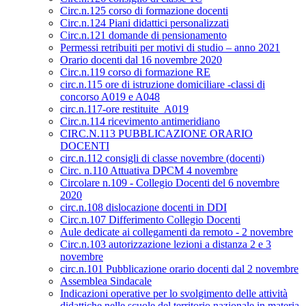
Circ.n.125 corso di formazione docenti
Circ.n.124 Piani didattici personalizzati
Circ.n.121 domande di pensionamento
Permessi retribuiti per motivi di studio – anno 2021
Orario docenti dal 16 novembre 2020
Circ.n.119 corso di formazione RE
circ.n.115 ore di istruzione domiciliare -classi di
concorso A019 e A048
circ.n.117-ore restituite_A019
Circ.n.114 ricevimento antimeridiano
CIRC.N.113 PUBBLICAZIONE ORARIO
DOCENTI
circ.n.112 consigli di classe novembre (docenti)
Circ. n.110 Attuativa DPCM 4 novembre
Circolare n.109 - Collegio Docenti del 6 novembre
2020
circ.n.108 dislocazione docenti in DDI
Circ.n.107 Differimento Collegio Docenti
Aule dedicate ai collegamenti da remoto - 2 novembre
Circ.n.103 autorizzazione lezioni a distanza 2 e 3
novembre
circ.n.101 Pubblicazione orario docenti dal 2 novembre
Assemblea Sindacale
Indicazioni operative per lo svolgimento delle attività
didattiche nelle scuole del territorio nazionale in materia