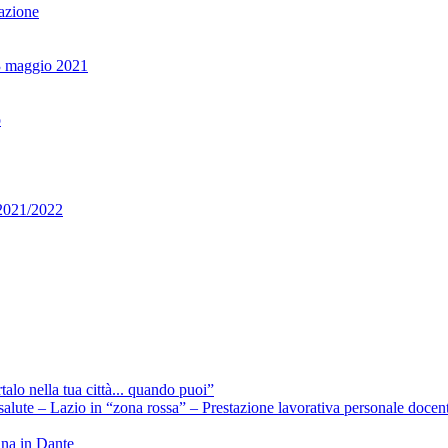
razione
13 maggio 2021
o
. 2021/2022
lo nella tua città... quando puoi”
alute – Lazio in “zona rossa” – Prestazione lavorativa personale docen
nna in Dante