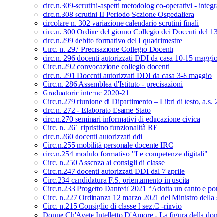
circ.n.309-scrutini-aspetti metodologico-operativi - integ
circ.n.308 scrutini II Periodo Sezione Ospedaliera
circolare n. 302 variazione calendario scrutini finali
circ.n. 300 Ordine del giorno Collegio dei Docenti del 
circ.n.299 debito formativo del I quadrimestre
Circ. n. 297 Precisazione Collegio Docenti
circ.n. 296 docenti autorizzati DDI da casa 10-15 maggi
Circ.n.292 convocazione collegio docenti
circ.n. 291 Docenti autorizzati DDI da casa 3-8 maggio
Circ.n. 286 Assemblea d'Istituto - precisazioni
Graduatorie interne 2020-21
Circ.n.279 riunione di Dipartimento – Libri di testo, a.s
circ.n. 272 - Elaborato Esame Stato
circ.n.270 seminari informativi di educazione civica
Circ. n. 261 ripristino funzionalità RE
circ.n.260 docenti autorizzati ddi
Circ.n.255 mobilità personale docente IRC
circ.n.254 modulo formativo "Le competenze digitali"
Circ. n.250 Assenza ai consigli di classe
Circ.n.247 docenti autorizzati DDI dal 7 aprile
Circ.234 candidatura F.S. orientamento in uscita
Circ.n.233 Progetto Dantedì 2021 “Adotta un canto e porta
Circ. n.227 Ordinanza 12 marzo 2021 del Ministro della s
Circ. n.215 Consiglio di classe I sez.C -rinvio
Donne Ch'Avete Intelletto D'Amore - La figura della do