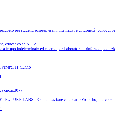
cupero per studenti sospesi, esami integrativi e di idoneità, colloqui pe
nte, educativo ed A.T.A.
 tempo indeterminato ed esterno per Laboratori di rinforzo e potenziam
i venerdì 11 giugno
1
ca circ.n.307)
UTURE LABS – Comunicazione calendario Workshop Percorso f
1