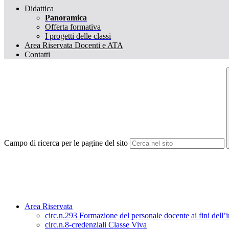
Didattica
Panoramica
Offerta formativa
I progetti delle classi
Area Riservata Docenti e ATA
Contatti
Campo di ricerca per le pagine del sito
Area Riservata
circ.n.293 Formazione del personale docente ai fini dell’i
circ.n.8-credenziali Classe Viva