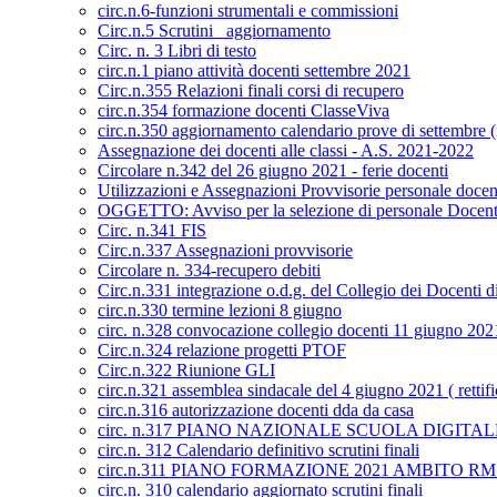
circ.n.6-funzioni strumentali e commissioni
Circ.n.5 Scrutini _aggiornamento
Circ. n. 3 Libri di testo
circ.n.1 piano attività docenti settembre 2021
Circ.n.355 Relazioni finali corsi di recupero
circ.n.354 formazione docenti ClasseViva
circ.n.350 aggiornamento calendario prove di settembre (re
Assegnazione dei docenti alle classi - A.S. 2021-2022
Circolare n.342 del 26 giugno 2021 - ferie docenti
Utilizzazioni e Assegnazioni Provvisorie personale doce
OGGETTO: Avviso per la selezione di personale Docente a
Circ. n.341 FIS
Circ.n.337 Assegnazioni provvisorie
Circolare n. 334-recupero debiti
Circ.n.331 integrazione o.d.g. del Collegio dei Docenti d
circ.n.330 termine lezioni 8 giugno
circ. n.328 convocazione collegio docenti 11 giugno 202
Circ.n.324 relazione progetti PTOF
Circ.n.322 Riunione GLI
circ.n.321 assemblea sindacale del 4 giugno 2021 ( rettifi
circ.n.316 autorizzazione docenti dda da casa
circ. n.317 PIANO NAZIONALE SCUOLA DIGITALE– F
circ.n. 312 Calendario definitivo scrutini finali
circ.n.311 PIANO FORMAZIONE 2021 AMBITO RM
circ.n. 310 calendario aggiornato scrutini finali