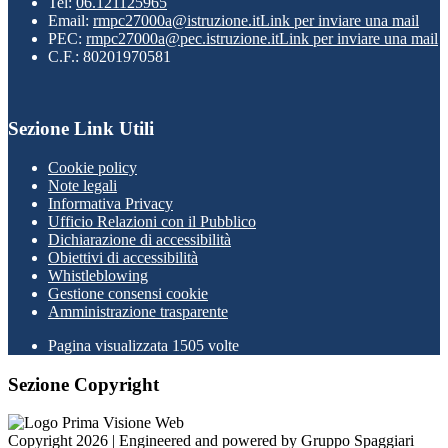
Tel:
06.121125965
Email:
rmpc27000a@istruzione.it
Link per inviare una mail
PEC:
rmpc27000a@pec.istruzione.it
Link per inviare una mail
C.F.: 80201970581
Sezione Link Utili
Cookie policy
Note legali
Informativa Privacy
Ufficio Relazioni con il Pubblico
Dichiarazione di accessibilità
Obiettivi di accessibilità
Whistleblowing
Gestione consensi cookie
Amministrazione trasparente
Pagina visualizzata
1505
volte
Sezione Copyright
Copyright 2026 | Engineered and powered by Gruppo Spaggiari