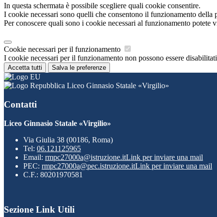
In questa schermata è possibile scegliere quali cookie consentire.
I cookie necessari sono quelli che consentono il funzionamento della pi
Per conoscere quali sono i cookie necessari al funzionamento potete v
Cookie necessari per il funzionamento
I cookie necessari per il funzionamento non possono essere disabilitati.
Accetta tutti
Salva le preferenze
Liceo Ginnasio Statale «Virgilio»
Contatti
Liceo Ginnasio Statale «Virgilio»
Via Giulia 38 (00186, Roma)
Tel:
06.121125965
Email:
rmpc27000a@istruzione.it
Link per inviare una mail
PEC:
rmpc27000a@pec.istruzione.it
Link per inviare una mail
C.F.: 80201970581
Sezione Link Utili