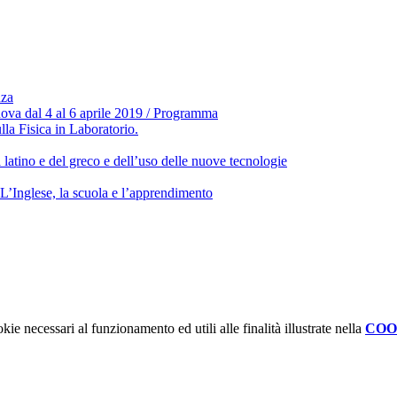
nza
ova dal 4 al 6 aprile 2019 / Programma
lla Fisica in Laboratorio.
 latino e del greco e dell’uso delle nuove tecnologie
ese, la scuola e l’apprendimento
kie necessari al funzionamento ed utili alle finalità illustrate nella
COO