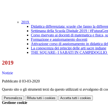
2019
Didattica differenziata: scuole che fanno la differe
Settimana della Scuola Digitale 2019 / #FuturaGen
Corso riservato ai docenti di matematica e fisica, su
Formazione e aggiornamento docenti
Attivazione corso di aggiornamento in didattica del
La conoscenza dei principi delle arti sacre indiane
THE SQUARE- I SABATI IN CAMPIDOGLIO L’Ingl
2019
Notizie
Pubblicato il 03-03-2020
Questo sito o gli strumenti terzi da questo utilizzati si avvalgono di coo
Personalizza
Rifiuta tutti
i cookies
Accetta tutti
i cookies
Gestione cookie