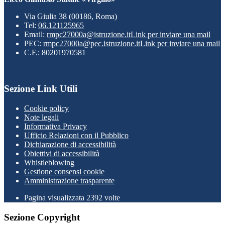
Via Giulia 38 (00186, Roma)
Tel:
06.121125965
Email:
rmpc27000a@istruzione.it
Link per inviare una mail
PEC:
rmpc27000a@pec.istruzione.it
Link per inviare una mail
C.F.: 80201970581
Sezione Link Utili
Cookie policy
Note legali
Informativa Privacy
Ufficio Relazioni con il Pubblico
Dichiarazione di accessibilità
Obiettivi di accessibilità
Whistleblowing
Gestione consensi cookie
Amministrazione trasparente
Pagina visualizzata
2392
volte
Sezione Copyright