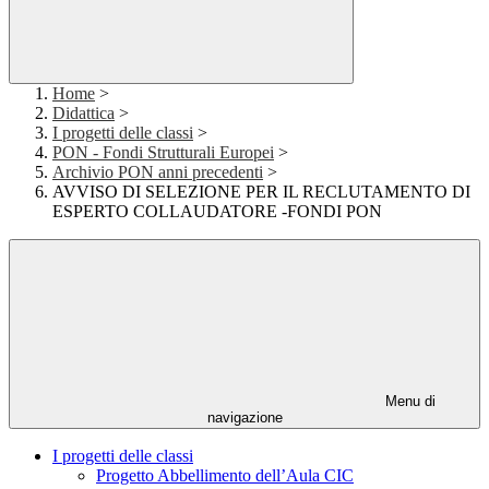
Home
>
Didattica
>
I progetti delle classi
>
PON - Fondi Strutturali Europei
>
Archivio PON anni precedenti
>
AVVISO DI SELEZIONE PER IL RECLUTAMENTO DI
ESPERTO COLLAUDATORE -FONDI PON
Menu di
navigazione
I progetti delle classi
Progetto Abbellimento dell’Aula CIC