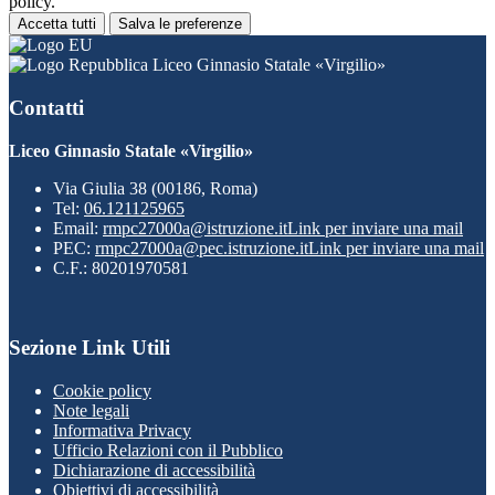
policy.
Accetta tutti
Salva le preferenze
Liceo Ginnasio Statale «Virgilio»
Contatti
Liceo Ginnasio Statale «Virgilio»
Via Giulia 38 (00186, Roma)
Tel:
06.121125965
Email:
rmpc27000a@istruzione.it
Link per inviare una mail
PEC:
rmpc27000a@pec.istruzione.it
Link per inviare una mail
C.F.: 80201970581
Sezione Link Utili
Cookie policy
Note legali
Informativa Privacy
Ufficio Relazioni con il Pubblico
Dichiarazione di accessibilità
Obiettivi di accessibilità