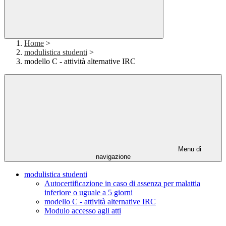
Home
>
modulistica studenti
>
modello C - attività alternative IRC
Menu di
navigazione
modulistica studenti
Autocertificazione in caso di assenza per malattia
inferiore o uguale a 5 giorni
modello C - attività alternative IRC
Modulo accesso agli atti