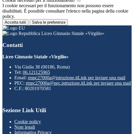
Cookie necessari per il funzionamento
I cookie necessari per il funzionamento non possono essere
disabilitati. È possibile consultare l'elenco nella pagina della cookie
policy.
Accetta tutti
Salva le preferenze
Liceo Ginnasio Statale «Virgilio»
Contatti
Liceo Ginnasio Statale «Virgilio»
Via Giulia 38 (00186, Roma)
Tel:
06.121125965
Email:
rmpc27000a@istruzione.it
Link per inviare una mail
PEC:
rmpc27000a@pec.istruzione.it
Link per inviare una mail
C.F.: 80201970581
Sezione Link Utili
Cookie policy
Note legali
Informativa Privacy