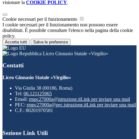
visionare la
COOKIE POLICY
.
Cookie necessari per il funzionamento
I cookie necessari per il funzionamento non possono essere
disabilitati. È possibile consultare l'elenco nella pagina della cookie
policy.
Accetta tutti
Salva le preferenze
Liceo Ginnasio Statale «Virgilio»
Contatti
Liceo Ginnasio Statale «Virgilio»
Via Giulia 38 (00186, Roma)
Tel:
06.121125965
Email:
rmpc27000a@istruzione.it
Link per inviare una mail
PEC:
rmpc27000a@pec.istruzione.it
Link per inviare una mail
C.F.: 80201970581
Sezione Link Utili