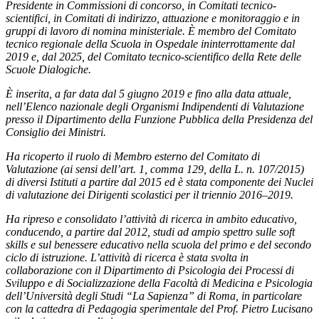
Presidente in Commissioni di concorso, in Comitati tecnico-
scientifici, in Comitati di indirizzo, attuazione e monitoraggio e in
gruppi di lavoro di nomina ministeriale. È membro del Comitato
tecnico regionale della Scuola in Ospedale ininterrottamente dal
2019 e, dal 2025, del Comitato tecnico-scientifico della Rete delle
Scuole Dialogiche.
È inserita, a far data dal 5 giugno 2019 e fino alla data attuale,
nell’Elenco nazionale degli Organismi Indipendenti di Valutazione
presso il Dipartimento della Funzione Pubblica della Presidenza del
Consiglio dei Ministri.
Ha ricoperto il ruolo di Membro esterno del Comitato di
Valutazione (ai sensi dell’art. 1, comma 129, della L. n. 107/2015)
di diversi Istituti a partire dal 2015 ed è stata componente dei Nuclei
di valutazione dei Dirigenti scolastici per il triennio 2016–2019.
Ha ripreso e consolidato l’attività di ricerca in ambito educativo,
conducendo, a partire dal 2012, studi ad ampio spettro sulle soft
skills e sul benessere educativo nella scuola del primo e del secondo
ciclo di istruzione. L’attività di ricerca è stata svolta in
collaborazione con il Dipartimento di Psicologia dei Processi di
Sviluppo e di Socializzazione della Facoltà di Medicina e Psicologia
dell’Università degli Studi “La Sapienza” di Roma, in particolare
con la cattedra di Pedagogia sperimentale del Prof. Pietro Lucisano