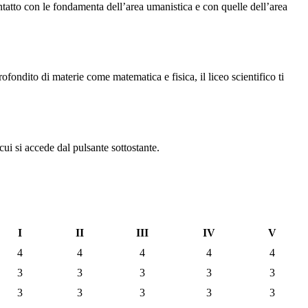
 contatto con le fondamenta dell’area umanistica e con quelle dell’area
rofondito di materie come matematica e fisica, il liceo scientifico ti
cui si accede dal pulsante sottostante.
I
II
III
IV
V
4
4
4
4
4
3
3
3
3
3
3
3
3
3
3