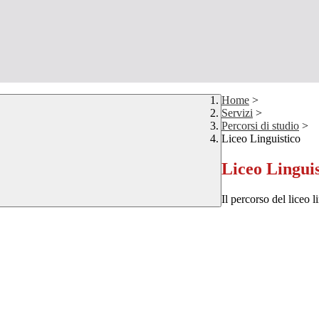
Home
>
Servizi
>
Percorsi di studio
>
Liceo Linguistico
Liceo Linguis
Il percorso del liceo li