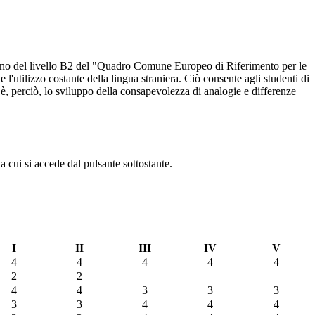
almeno del livello B2 del "Quadro Comune Europeo di Riferimento per le
l'utilizzo costante della lingua straniera. Ciò consente agli studenti di
 è, perciò, lo sviluppo della consapevolezza di analogie e differenze
a cui si accede dal pulsante sottostante.
I
II
III
IV
V
4
4
4
4
4
2
2
4
4
3
3
3
3
3
4
4
4