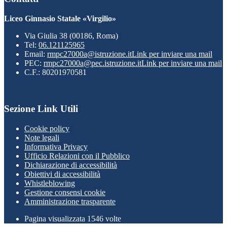
Liceo Ginnasio Statale «Virgilio»
Via Giulia 38 (00186, Roma)
Tel:
06.121125965
Email:
rmpc27000a@istruzione.it
Link per inviare una mail
PEC:
rmpc27000a@pec.istruzione.it
Link per inviare una mail
C.F.: 80201970581
Sezione Link Utili
Cookie policy
Note legali
Informativa Privacy
Ufficio Relazioni con il Pubblico
Dichiarazione di accessibilità
Obiettivi di accessibilità
Whistleblowing
Gestione consensi cookie
Amministrazione trasparente
Pagina visualizzata
1546
volte