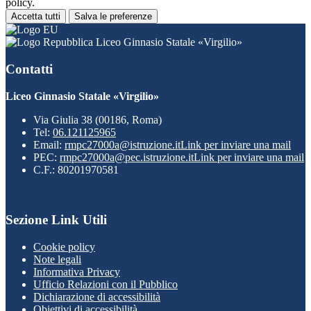
policy.
Accetta tutti
Salva le preferenze
Liceo Ginnasio Statale «Virgilio»
Contatti
Liceo Ginnasio Statale «Virgilio»
Via Giulia 38 (00186, Roma)
Tel:
06.121125965
Email:
rmpc27000a@istruzione.it
Link per inviare una mail
PEC:
rmpc27000a@pec.istruzione.it
Link per inviare una mail
C.F.: 80201970581
Sezione Link Utili
Cookie policy
Note legali
Informativa Privacy
Ufficio Relazioni con il Pubblico
Dichiarazione di accessibilità
Obiettivi di accessibilità