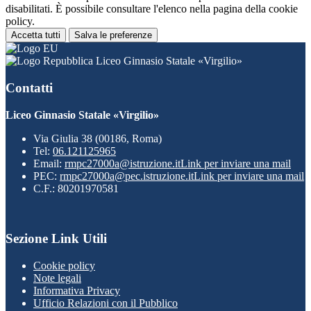
disabilitati. È possibile consultare l'elenco nella pagina della cookie
policy.
Accetta tutti
Salva le preferenze
Liceo Ginnasio Statale «Virgilio»
Contatti
Liceo Ginnasio Statale «Virgilio»
Via Giulia 38 (00186, Roma)
Tel:
06.121125965
Email:
rmpc27000a@istruzione.it
Link per inviare una mail
PEC:
rmpc27000a@pec.istruzione.it
Link per inviare una mail
C.F.: 80201970581
Sezione Link Utili
Cookie policy
Note legali
Informativa Privacy
Ufficio Relazioni con il Pubblico