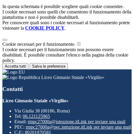
In questa schermata è possibile scegliere quali cookie consentire.
I cookie necessari sono quelli che consentono il funzionamento della
piattaforma e non è possibile disabilitarli.
Per conoscere quali sono i cookie necessari al funzionamento potete
visionare la
COOKIE POLICY
.
Cookie necessari per il funzionamento
I cookie necessari per il funzionamento non possono essere
disabilitati. È possibile consultare l'elenco nella pagina della cookie
policy.
Accetta tutti
Salva le preferenze
Liceo Ginnasio Statale «Virgilio»
Contatti
Liceo Ginnasio Statale «Virgilio»
Via Giulia 38 (00186, Roma)
Tel:
06.121125965
Email:
rmpc27000a@istruzione.it
Link per inviare una mail
PEC:
rmpc27000a@pec.istruzione.it
Link per inviare una mail
C.F.: 80201970581