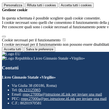
Personalizza
Rifiuta tutti
i cookies
Accetta tutti
i cookies
Gestione cookie
In questa schermata è possibile scegliere quali cookie consentire.
I cookie necessari sono quelli che consentono il funzionamento della pi
Per conoscere quali sono i cookie necessari al funzionamento potete v
Cookie necessari per il funzionamento
I cookie necessari per il funzionamento non possono essere disabilitati.
Accetta tutti
Salva le preferenze
Liceo Ginnasio Statale «Virgilio»
Contatti
Liceo Ginnasio Statale «Virgilio»
Via Giulia 38 (00186, Roma)
Tel:
06.121125965
Email:
rmpc27000a@istruzione.it
Link per inviare una mail
PEC:
rmpc27000a@pec.istruzione.it
Link per inviare una mail
C.F.: 80201970581