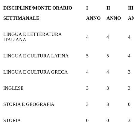
DISCIPLINE/MONTE ORARIO
I
II
III
SETTIMANALE
ANNO
ANNO
A
LINGUA E LETTERATURA
4
4
4
ITALIANA
LINGUA E CULTURA LATINA
5
5
4
LINGUA E CULTURA GRECA
4
4
3
INGLESE
3
3
3
STORIA E GEOGRAFIA
3
3
0
STORIA
0
0
3