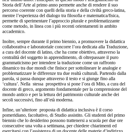
Storia dell’Arte al primo anno permette anche di rendere il suo
percorso coerente con quelli della storia e della civiltà greco-latina,
mentre l’esperienza del dialogo tra filosofia e matematica/fisica,
permette di sperimentare l’approccio plurale e problematizzante
come metodo, in linea con i più recenti orientamenti in ambito
accademico.
Inoltre, sempre durante il primo biennio, a promuovere la didattica
collaborativa e laboratoriale concorre l’ora dedicata alla Traduzione,
a cura del docente di latino, che ha come obiettivo, attraverso la
centralità del soggetto in apprendimento, di oltrepassare il puro
grammaticismo per intendere la traduzione come un raffronto
dinamico tra due mondi che finisce per sottolineare le analogie e
problematizzare le differenze tra due realtà culturali. Partendo dalla
parola, si passa dunque attraverso il testo e si giunge fino alla
‘cultura’. Nella stessa prospettiva si pone l’ora di Mito, a cura del
docente di greco, argomento fondamentale per la comprensione del
mondo antico e per la lettura del patrimonio culturale anche dei
secoli successivi, fino all’età moderna.
Infine, un’ulteriore proposta di didattica inclusiva è il corso
pomeridiano, facoltativo, di Studio assistito. Gli studenti del primo
biennio che lo desiderino possono trattenersi a scuola per due ore
consecutive una volta a settimana, per chiedere chiarimenti ed
esercitarsi con l’assistenza di un docente delle materie d’indirizzo.