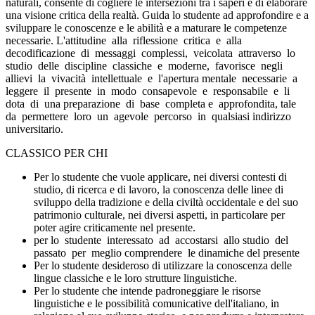
naturali, consente di cogliere le intersezioni tra i saperi e di elaborare
una visione critica della realtà. Guida lo studente ad approfondire e a
sviluppare le conoscenze e le abilità e a maturare le competenze
necessarie. L'attitudine alla riflessione critica e alla
decodificazione di messaggi complessi, veicolata attraverso lo
studio delle discipline classiche e moderne, favorisce negli
allievi la vivacità intellettuale e l'apertura mentale necessarie a
leggere il presente in modo consapevole e responsabile e li
dota di una preparazione di base completa e approfondita, tale
da permettere loro un agevole percorso in qualsiasi indirizzo
universitario.
CLASSICO PER CHI
Per lo studente che vuole applicare, nei diversi contesti di
studio, di ricerca e di lavoro, la conoscenza delle linee di
sviluppo della tradizione e della civiltà occidentale e del suo
patrimonio culturale, nei diversi aspetti, in particolare per
poter agire criticamente nel presente.
per lo studente interessato ad accostarsi allo studio del
passato per meglio comprendere le dinamiche del presente
Per lo studente desideroso di utilizzare la conoscenza delle
lingue classiche e le loro strutture linguistiche.
Per lo studente che intende padroneggiare le risorse
linguistiche e le possibilità comunicative dell'italiano, in