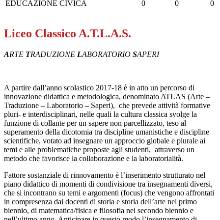
EDUCAZIONE CIVICA
0
0
0
Liceo Classico A.T.L.A.S.
A
RTE
T
RADUZIONE
L
ABORATORIO
S
APERI
A partire dall’anno scolastico 2017-18 è in atto un percorso di
innovazione didattica e metodologica, denominato ATLAS (Arte –
Traduzione – Laboratorio – Saperi), che prevede attività formative
pluri- e interdisciplinari, nelle quali la cultura classica svolge la
funzione di collante per un sapere non parcellizzato, teso al
superamento della dicotomia tra discipline umanistiche e discipline
scientifiche, votato ad insegnare un approccio globale e plurale ai
temi e alle problematiche proposte agli studenti, attraverso un
metodo che favorisce la collaborazione e la laboratorialità.
Fattore sostanziale di rinnovamento è l’inserimento strutturato nel
piano didattico di momenti di condivisione tra insegnamenti diversi,
che si incontrano su temi e argomenti (focus) che vengono affrontati
in compresenza dai docenti di storia e storia dell’arte nel primo
biennio, di matematica/fisica e filosofia nel secondo biennio e
nell’ultimo anno. Anticipare in questo modo l’insegnamento di