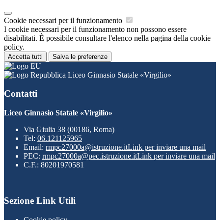
Cookie necessari per il funzionamento
I cookie necessari per il funzionamento non possono essere
disabilitati. È possibile consultare l'elenco nella pagina della cookie
policy.
Accetta tutti
Salva le preferenze
Liceo Ginnasio Statale «Virgilio»
Contatti
Liceo Ginnasio Statale «Virgilio»
Via Giulia 38 (00186, Roma)
Tel:
06.121125965
Email:
rmpc27000a@istruzione.it
Link per inviare una mail
PEC:
rmpc27000a@pec.istruzione.it
Link per inviare una mail
C.F.: 80201970581
Sezione Link Utili
Cookie policy